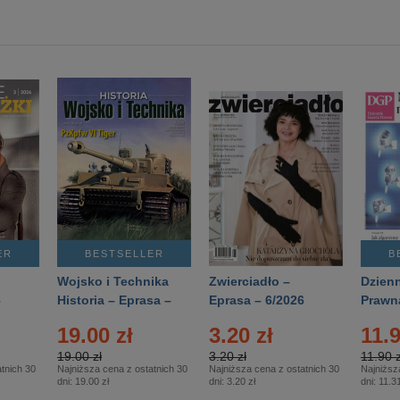
ER
BESTSELLER
B
Wojsko i Technika
Zwierciadło –
Dzienn
6
Historia – Eprasa –
Eprasa – 6/2026
Prawn
2/2026
74/20
19.00 zł
3.20 zł
11.9
19.00 zł
3.20 zł
11.90 z
tnich 30
Najniższa cena z ostatnich 30
Najniższa cena z ostatnich 30
Najniższ
dni:
19.00 zł
dni:
3.20 zł
dni:
11.31