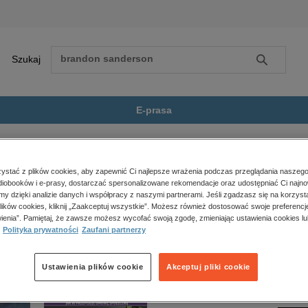
Szukaj
Szukaj
E-prasa
tyka
Sprawy Międzynarodowe 2/2...
Zobacz wszystkie E-prasa
polityka, społeczno-informacyjne
stać z plików cookies, aby zapewnić Ci najlepsze wrażenia podczas przeglądania naszego
iobooków i e-prasy, dostarczać spersonalizowane rekomendacje oraz udostępniać Ci najno
psychologiczne
narodowe 2/2017” nie jest dostępny.
amy dzięki analizie danych i współpracy z naszymi partnerami. Jeśli zgadzasz się na korzyst
inne
lików cookies, kliknij „Zaakceptuj wszystkie”. Możesz również dostosować swoje preferencje
popularno-naukowe
ienia”. Pamiętaj, że zawsze możesz wycofać swoją zgodę, zmieniając ustawienia cookies lu
Polityka prywatności
Zaufani partnerzy
historia
zdrowie
religie
Ustawienia plików cookie
Akceptuj pliki cookie