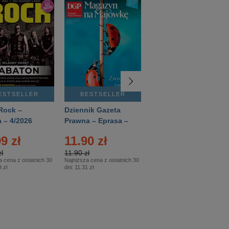
ESTSELLER
BESTSELLER
BESTSELLER
Rock –
Dziennik Gazeta
Świat Wiedzy
 – 4/2026
Prawna – Eprasa –
Historia – Eprasa –
83/2026
2/2026
9 zł
11.90 zł
13.99 zł
ł
11.90 zł
13.99 zł
a cena z ostatnich 30
Najniższa cena z ostatnich 30
Najniższa cena z ostatnich 30
 zł
dni:
11.31 zł
dni:
13.99 zł