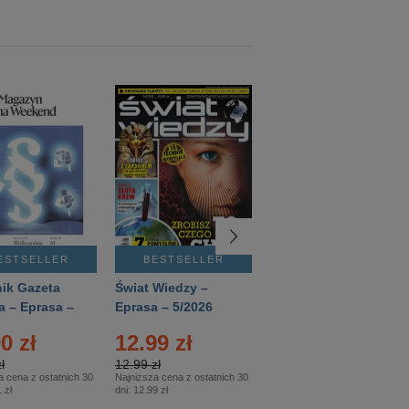
ESTSELLER
BESTSELLER
BESTSELLER
ik Gazeta
Świat Wiedzy –
T3 – Eprasa –
a – Eprasa –
Eprasa – 5/2026
4/2026
26
0 zł
12.99 zł
9.50 zł
ł
12.99 zł
9.50 zł
a cena z ostatnich 30
Najniższa cena z ostatnich 30
Najniższa cena z ostatnich 30
 zł
dni:
12.99 zł
dni:
11.90 zł