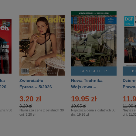
BESTSELLER
B
ka
Zwierciadło –
Nowa Technika
Dzienn
026
Eprasa – 5/2026
Wojskowa –
Prawn
Eprasa – 2/2026
65/20
3.20 zł
19.95 zł
11.9
3.20 zł
19.95 zł
11.90 z
tnich 30
Najniższa cena z ostatnich 30
Najniższa cena z ostatnich 30
Najniższ
dni:
3.20 zł
dni:
19.95 zł
dni:
11.31