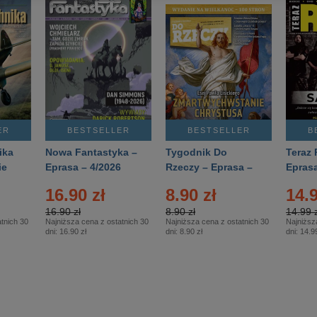
ER
BESTSELLER
BESTSELLER
B
ika
Nowa Fantastyka –
Tygodnik Do
Teraz 
ie
Eprasa – 4/2026
Rzeczy – Eprasa –
Eprasa
rasa
14/2026
16.90 zł
8.90 zł
14.9
16.90 zł
8.90 zł
14.99 z
tnich 30
Najniższa cena z ostatnich 30
Najniższa cena z ostatnich 30
Najniższ
dni:
16.90 zł
dni:
8.90 zł
dni:
14.99