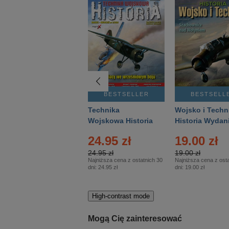
BESTSELLER
BESTSELLER
BESTSELL
Gość Niedzielny -
Technika
Wojsko i Techn
Warszawski –
Wojskowa Historia
Historia Wydan
Eprasa – 14/2026
– Eprasa – 2/2026
Specjalne – Ep
24.95 zł
19.00 zł
– 2/2026
24.95 zł
19.00 zł
Najniższa cena z ostatnich 30
Najniższa cena z osta
dni:
24.95 zł
dni:
19.00 zł
High-contrast mode
Mogą Cię zainteresować