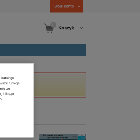
Twoje konto
0
Koszyk
 katalogu
wsze funkcje,
anie ze
, klikając
b