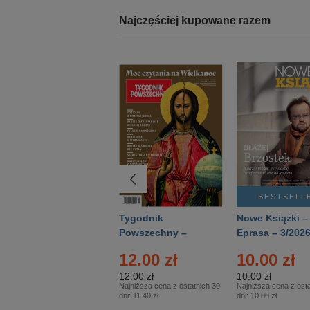
Najczęściej kupowane razem
BESTSELLER
BESTSELL
Technika
Tygodnik
Nowe Książki –
Wojskowa Historia
Powszechny –
Eprasa – 3/202
- Numer specjalny
Eprasa – 14/2026
12.00 zł
10.00 zł
– Eprasa – 2/2026
12.00 zł
10.00 zł
Najniższa cena z ostatnich 30
Najniższa cena z osta
dni:
11.40 zł
dni:
10.00 zł