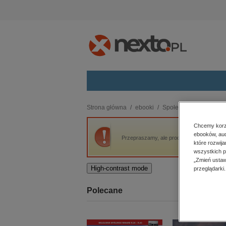
Kategorie
Strona główna
ebooki
Społeczeństwo
Poli
budownictwo, aranżacja wnętrz
Chcemy korzy
ebooków, aud
biznesowe, branżowe, gospodarka
Przepraszamy, ale produkt „Sprawy Między
które rozwij
darmowe wydania
wszystkich p
dzienniki
„Zmień ustaw
High-contrast mode
przeglądarki.
edukacja
hobby, sport, rozrywka
Polecane
komputery, internet, technologie,
informatyka
kobiece, lifestyle, kultura