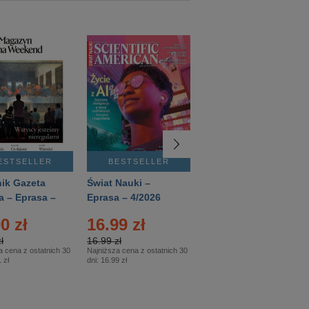
ESTSELLER
BESTSELLER
BESTSELLER
ik Gazeta
Świat Nauki –
Mówią Wieki –
a – Eprasa –
Eprasa – 4/2026
Eprasa – 3/2026
26
0 zł
16.99 zł
12.50 zł
ł
16.99 zł
12.50 zł
a cena z ostatnich 30
Najniższa cena z ostatnich 30
Najniższa cena z ostatnich 30
 zł
dni:
16.99 zł
dni:
12.50 zł