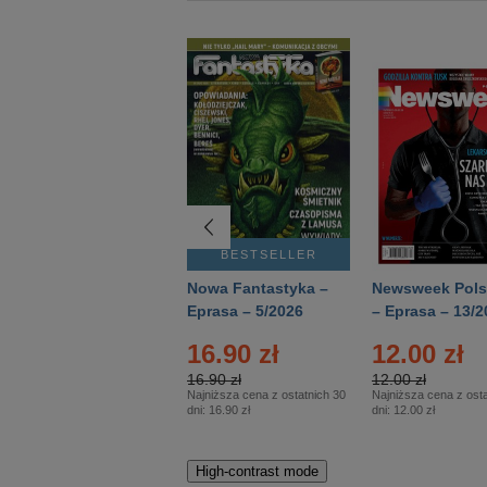
BESTSELLER
BESTSELLER
Deutsch Aktuell –
Nowa Fantastyka –
Newsweek Pols
Eprasa – 2/2026
Eprasa – 5/2026
– Eprasa – 13/2
16.90 zł
12.00 zł
16.90 zł
12.00 zł
Najniższa cena z ostatnich 30
Najniższa cena z osta
dni:
16.90 zł
dni:
12.00 zł
High-contrast mode