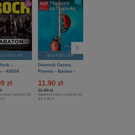
ESTSELLER
BESTSELLER
BESTSELLER
Rock –
Dziennik Gazeta
Świat Wiedzy
 – 4/2026
Prawna – Eprasa –
Historia – Eprasa –
83/2026
2/2026
9 zł
11.90 zł
13.99 zł
ł
11.90 zł
13.99 zł
a cena z ostatnich 30
Najniższa cena z ostatnich 30
Najniższa cena z ostatnich 30
 zł
dni:
9.40 zł
dni:
13.99 zł