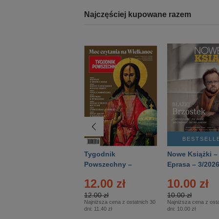
Najczęściej kupowane razem
BESTSELLER
BESTSELL
Technika
Tygodnik
Nowe Książki –
Wojskowa Historia
Powszechny –
Eprasa – 3/202
- Numer specjalny
Eprasa – 14/2026
12.00 zł
10.00 zł
– Eprasa – 2/2026
12.00 zł
10.00 zł
Najniższa cena z ostatnich 30
Najniższa cena z osta
dni:
11.40 zł
dni:
10.00 zł