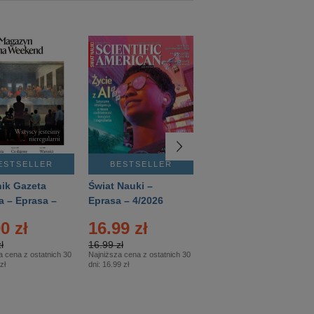
ESTSELLER
BESTSELLER
BESTSELLER
ik Gazeta
Świat Nauki –
Mówią Wieki –
a – Eprasa –
Eprasa – 4/2026
Eprasa – 3/2026
26
0 zł
16.99 zł
12.50 zł
ł
16.99 zł
12.50 zł
a cena z ostatnich 30
Najniższa cena z ostatnich 30
Najniższa cena z ostatnich 30
zł
dni:
16.99 zł
dni:
12.50 zł