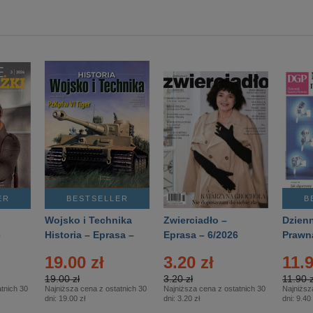
ER
BESTSELLER
B
Wojsko i Technika
Zwierciadło –
Dzienn
6
Historia – Eprasa –
Eprasa – 6/2026
Prawn
2/2026
74/20
19.00 zł
3.20 zł
11.9
19.00 zł
3.20 zł
11.90 z
tnich 30
Najniższa cena z ostatnich 30
Najniższa cena z ostatnich 30
Najniższ
dni:
19.00 zł
dni:
3.20 zł
dni:
9.40 