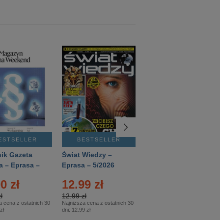
ESTSELLER
BESTSELLER
BESTSELLER
ik Gazeta
Świat Wiedzy –
T3 – Eprasa –
a – Eprasa –
Eprasa – 5/2026
4/2026
26
0 zł
12.99 zł
9.50 zł
ł
12.99 zł
9.50 zł
a cena z ostatnich 30
Najniższa cena z ostatnich 30
Najniższa cena z ostatnich 30
zł
dni:
12.99 zł
dni:
11.90 zł