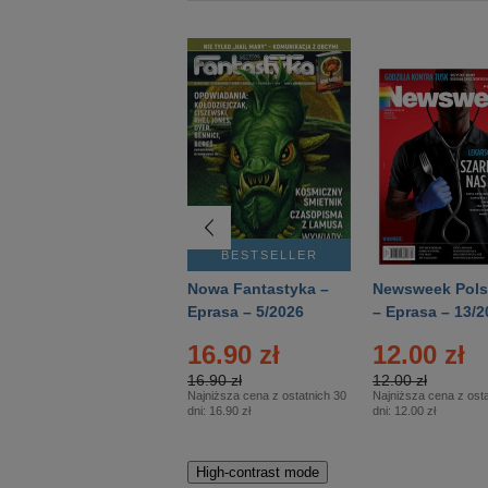
BESTSELLER
BESTSELLER
Deutsch Aktuell –
Nowa Fantastyka –
Newsweek Pols
Eprasa – 2/2026
Eprasa – 5/2026
– Eprasa – 13/2
16.90 zł
12.00 zł
16.90 zł
12.00 zł
Najniższa cena z ostatnich 30
Najniższa cena z osta
dni:
16.90 zł
dni:
12.00 zł
High-contrast mode