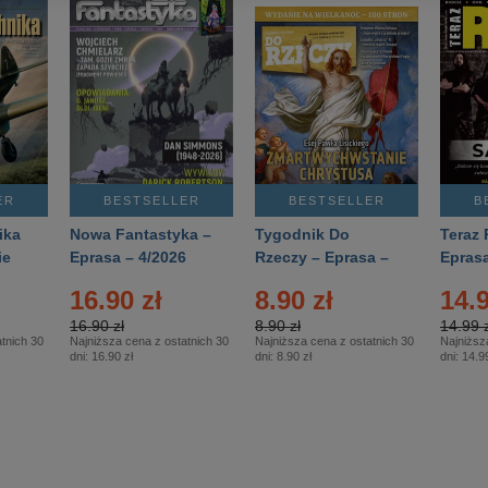
ER
BESTSELLER
BESTSELLER
B
ika
Nowa Fantastyka –
Tygodnik Do
Teraz 
ie
Eprasa – 4/2026
Rzeczy – Eprasa –
Eprasa
rasa
14/2026
16.90 zł
8.90 zł
14.9
16.90 zł
8.90 zł
14.99 z
tnich 30
Najniższa cena z ostatnich 30
Najniższa cena z ostatnich 30
Najniższ
dni:
16.90 zł
dni:
8.90 zł
dni:
14.99