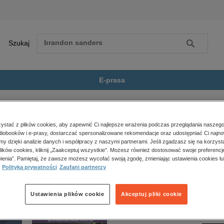
Szukaj
Szukaj
E-prasa
tu, reportaże, biografie
Stany Podzielone Ameryki
Zobacz wszystkie E-prasa
polityka, społeczno-informacyjne
stać z plików cookies, aby zapewnić Ci najlepsze wrażenia podczas przeglądania naszego
iobooków i e-prasy, dostarczać spersonalizowane rekomendacje oraz udostępniać Ci najno
psychologiczne
ne Ameryki” nie jest dostępny.
amy dzięki analizie danych i współpracy z naszymi partnerami. Jeśli zgadzasz się na korzyst
inne
lików cookies, kliknij „Zaakceptuj wszystkie”. Możesz również dostosować swoje preferencje
popularno-naukowe
ienia”. Pamiętaj, że zawsze możesz wycofać swoją zgodę, zmieniając ustawienia cookies lu
Polityka prywatności
Zaufani partnerzy
historia
zdrowie
religie
Ustawienia plików cookie
Akceptuj pliki cookie