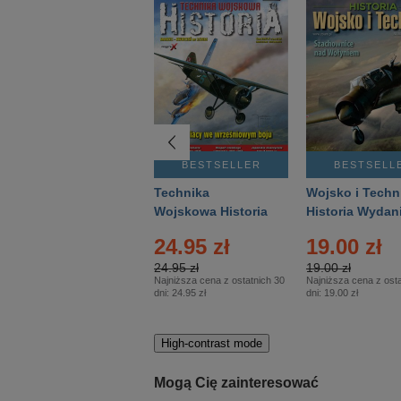
BESTSELLER
BESTSELLER
BESTSELL
Gość Niedzielny -
Technika
Wojsko i Techn
Warszawski –
Wojskowa Historia
Historia Wydan
Eprasa – 14/2026
– Eprasa – 2/2026
Specjalne – Ep
24.95 zł
19.00 zł
– 2/2026
24.95 zł
19.00 zł
Najniższa cena z ostatnich 30
Najniższa cena z osta
dni:
24.95 zł
dni:
19.00 zł
High-contrast mode
Mogą Cię zainteresować