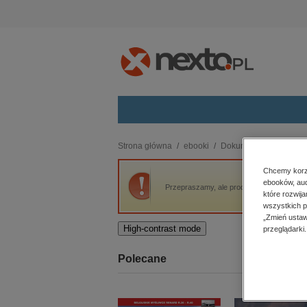
Kategorie
Strona główna
ebooki
Dokument, literatura fak
budownictwo, aranżacja wnętrz
Chcemy korzy
ebooków, aud
biznesowe, branżowe, gospodarka
Przepraszamy, ale produkt „Stany Podzielo
które rozwij
darmowe wydania
wszystkich p
dzienniki
„Zmień ustaw
High-contrast mode
przeglądarki.
edukacja
hobby, sport, rozrywka
Polecane
komputery, internet, technologie,
informatyka
kobiece, lifestyle, kultura