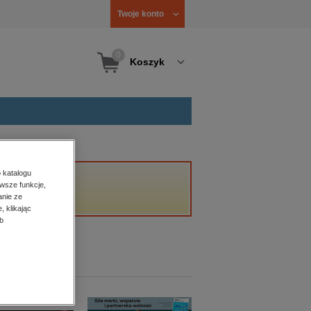
Twoje konto
0
Koszyk
 katalogu
wsze funkcje,
anie ze
, klikając
b