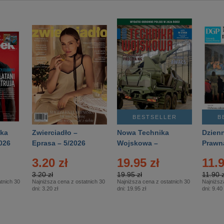
BESTSELLER
B
ka
Zwierciadło –
Nowa Technika
Dzienn
026
Eprasa – 5/2026
Wojskowa –
Prawn
Eprasa – 2/2026
65/20
3.20 zł
19.95 zł
11.9
3.20 zł
19.95 zł
11.90 z
tnich 30
Najniższa cena z ostatnich 30
Najniższa cena z ostatnich 30
Najniższ
dni:
3.20 zł
dni:
19.95 zł
dni:
9.40 