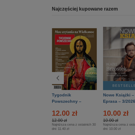
Najczęściej kupowane razem
BESTSELLER
BESTSELL
Technika
Tygodnik
Nowe Książki –
Wojskowa Historia
Powszechny –
Eprasa – 3/202
- Numer specjalny
Eprasa – 14/2026
12.00 zł
10.00 zł
– Eprasa – 2/2026
12.00 zł
10.00 zł
Najniższa cena z ostatnich 30
Najniższa cena z osta
dni:
11.40 zł
dni:
10.00 zł