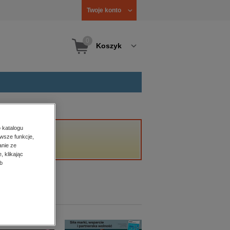
Twoje konto
0
Koszyk
.
 katalogu
wsze funkcje,
anie ze
, klikając
b