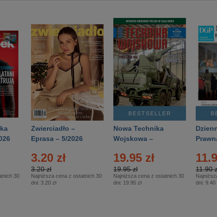
BESTSELLER
B
ka
Zwierciadło –
Nowa Technika
Dzienn
026
Eprasa – 5/2026
Wojskowa –
Prawn
Eprasa – 2/2026
65/20
3.20 zł
19.95 zł
11.9
3.20 zł
19.95 zł
11.90 z
tnich 30
Najniższa cena z ostatnich 30
Najniższa cena z ostatnich 30
Najniższ
dni:
3.20 zł
dni:
19.95 zł
dni:
9.40 