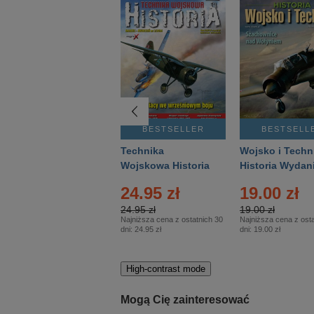
BESTSELLER
BESTSELLER
BESTSELL
Gość Niedzielny -
Technika
Wojsko i Techn
Warszawski –
Wojskowa Historia
Historia Wydan
Eprasa – 14/2026
– Eprasa – 2/2026
Specjalne – Ep
24.95 zł
19.00 zł
– 2/2026
24.95 zł
19.00 zł
Najniższa cena z ostatnich 30
Najniższa cena z osta
dni:
24.95 zł
dni:
19.00 zł
High-contrast mode
Mogą Cię zainteresować