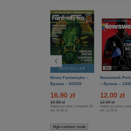
BESTSELLER
BESTSELLER
Deutsch Aktuell –
Nowa Fantastyka –
Newsweek Pols
Eprasa – 2/2026
Eprasa – 5/2026
– Eprasa – 13/2
16.90 zł
12.00 zł
16.90 zł
12.00 zł
Najniższa cena z ostatnich 30
Najniższa cena z osta
dni:
16.90 zł
dni:
12.00 zł
High-contrast mode