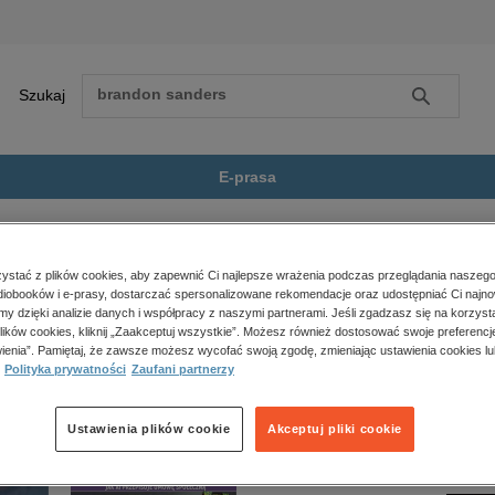
Szukaj
Szukaj
E-prasa
tu, reportaże, biografie
Wywiady i wspomnienia
Stary świadek nowej historii..
Zobacz wszystkie E-prasa
polityka, społeczno-informacyjne
stać z plików cookies, aby zapewnić Ci najlepsze wrażenia podczas przeglądania naszego
iobooków i e-prasy, dostarczać spersonalizowane rekomendacje oraz udostępniać Ci najno
psychologiczne
owej historii Polski” nie jest dostępny.
amy dzięki analizie danych i współpracy z naszymi partnerami. Jeśli zgadzasz się na korzyst
inne
lików cookies, kliknij „Zaakceptuj wszystkie”. Możesz również dostosować swoje preferencje
popularno-naukowe
ienia”. Pamiętaj, że zawsze możesz wycofać swoją zgodę, zmieniając ustawienia cookies lu
Polityka prywatności
Zaufani partnerzy
historia
zdrowie
religie
Ustawienia plików cookie
Akceptuj pliki cookie