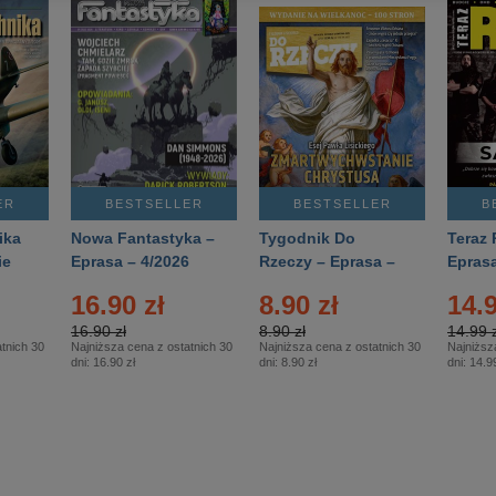
ER
BESTSELLER
BESTSELLER
B
ika
Nowa Fantastyka –
Tygodnik Do
Teraz 
ie
Eprasa – 4/2026
Rzeczy – Eprasa –
Eprasa
rasa
14/2026
16.90 zł
8.90 zł
14.9
16.90 zł
8.90 zł
14.99 z
tnich 30
Najniższa cena z ostatnich 30
Najniższa cena z ostatnich 30
Najniższ
dni:
16.90 zł
dni:
8.90 zł
dni:
14.99