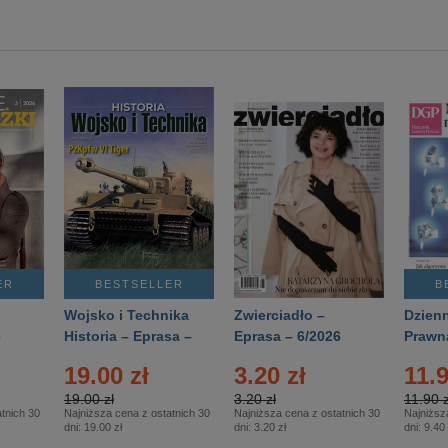
ER
BESTSELLER
B
Wojsko i Technika
Zwierciadło –
Dzienn
6
Historia – Eprasa –
Eprasa – 6/2026
Prawn
2/2026
74/20
19.00 zł
3.20 zł
11.9
19.00 zł
3.20 zł
11.90 z
tnich 30
Najniższa cena z ostatnich 30
Najniższa cena z ostatnich 30
Najniższ
dni:
19.00 zł
dni:
3.20 zł
dni:
9.40 