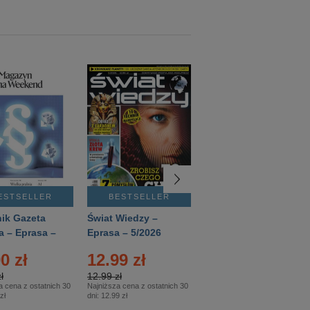
ESTSELLER
BESTSELLER
BESTSELLER
ik Gazeta
Świat Wiedzy –
T3 – Eprasa –
a – Eprasa –
Eprasa – 5/2026
4/2026
26
0 zł
12.99 zł
9.50 zł
ł
12.99 zł
9.50 zł
a cena z ostatnich 30
Najniższa cena z ostatnich 30
Najniższa cena z ostatnich 30
zł
dni:
12.99 zł
dni:
11.90 zł