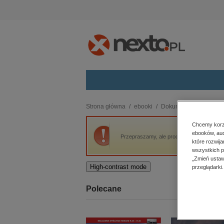
Kategorie
Strona główna
ebooki
Dokument, literatura fak
budownictwo, aranżacja wnętrz
Chcemy korzy
ebooków, aud
biznesowe, branżowe, gospodarka
Przepraszamy, ale produkt „Stary świadek n
które rozwij
darmowe wydania
wszystkich p
dzienniki
„Zmień ustaw
High-contrast mode
przeglądarki.
edukacja
hobby, sport, rozrywka
Polecane
komputery, internet, technologie,
informatyka
kobiece, lifestyle, kultura