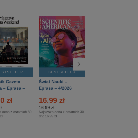
ESTSELLER
BESTSELLER
BESTSELLER
ik Gazeta
Świat Nauki –
Mówią Wieki –
a – Eprasa –
Eprasa – 4/2026
Eprasa – 3/2026
26
0 zł
16.99 zł
12.50 zł
ł
16.99 zł
12.50 zł
a cena z ostatnich 30
Najniższa cena z ostatnich 30
Najniższa cena z ostatnich 30
zł
dni:
16.99 zł
dni:
12.50 zł