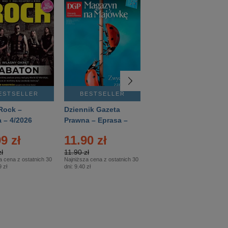
ESTSELLER
BESTSELLER
BESTSELLER
Rock –
Dziennik Gazeta
Świat Wiedzy
 – 4/2026
Prawna – Eprasa –
Historia – Eprasa –
83/2026
2/2026
9 zł
11.90 zł
13.99 zł
ł
11.90 zł
13.99 zł
a cena z ostatnich 30
Najniższa cena z ostatnich 30
Najniższa cena z ostatnich 30
 zł
dni:
9.40 zł
dni:
13.99 zł