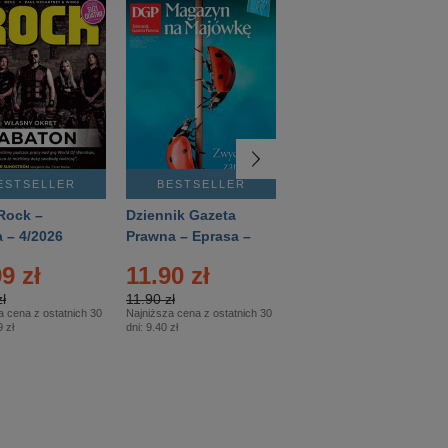
ESTSELLER
BESTSELLER
BESTSELLER
Rock –
Dziennik Gazeta
Świat Wiedzy
 – 4/2026
Prawna – Eprasa –
Historia – Eprasa –
83/2026
2/2026
9 zł
11.90 zł
13.99 zł
ł
11.90 zł
13.99 zł
a cena z ostatnich 30
Najniższa cena z ostatnich 30
Najniższa cena z ostatnich 30
 zł
dni:
9.40 zł
dni:
13.99 zł