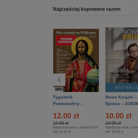
Najczęściej kupowane razem
BESTSELLER
BESTSELL
Technika
Tygodnik
Nowe Książki –
Wojskowa Historia
Powszechny –
Eprasa – 3/202
- Numer specjalny
Eprasa – 14/2026
12.00 zł
10.00 zł
– Eprasa – 2/2026
12.00 zł
10.00 zł
Najniższa cena z ostatnich 30
Najniższa cena z osta
dni:
11.40 zł
dni:
10.00 zł