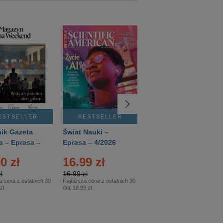
ESTSELLER
BESTSELLER
BESTSELLER
ik Gazeta
Świat Nauki –
Mówią Wieki –
a – Eprasa –
Eprasa – 4/2026
Eprasa – 3/2026
26
0 zł
16.99 zł
12.50 zł
ł
16.99 zł
12.50 zł
a cena z ostatnich 30
Najniższa cena z ostatnich 30
Najniższa cena z ostatnich 30
zł
dni:
16.99 zł
dni:
12.50 zł