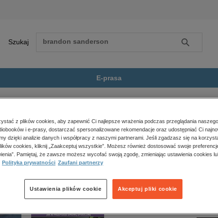
Szukaj
Szukaj
E-prasa
aszek w lesie
Zobacz wszystkie E-prasa
polityka, społeczno-informacyjne
stać z plików cookies, aby zapewnić Ci najlepsze wrażenia podczas przeglądania naszego
iobooków i e-prasy, dostarczać spersonalizowane rekomendacje oraz udostępniać Ci najno
psychologiczne
” nie jest dostępny.
amy dzięki analizie danych i współpracy z naszymi partnerami. Jeśli zgadzasz się na korzyst
inne
lików cookies, kliknij „Zaakceptuj wszystkie”. Możesz również dostosować swoje preferencje
popularno-naukowe
ienia”. Pamiętaj, że zawsze możesz wycofać swoją zgodę, zmieniając ustawienia cookies lu
Polityka prywatności
Zaufani partnerzy
historia
zdrowie
religie
Ustawienia plików cookie
Akceptuj pliki cookie