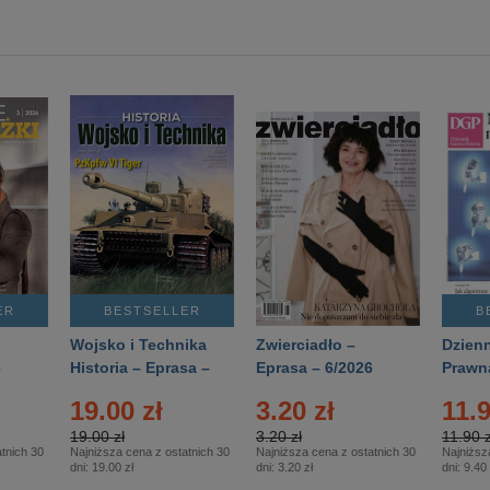
ER
BESTSELLER
B
Wojsko i Technika
Zwierciadło –
Dzienn
6
Historia – Eprasa –
Eprasa – 6/2026
Prawn
2/2026
74/20
19.00 zł
3.20 zł
11.9
19.00 zł
3.20 zł
11.90 z
tnich 30
Najniższa cena z ostatnich 30
Najniższa cena z ostatnich 30
Najniższ
dni:
19.00 zł
dni:
3.20 zł
dni:
9.40 