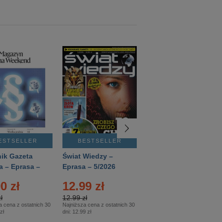
ESTSELLER
BESTSELLER
BESTSELLER
ik Gazeta
Świat Wiedzy –
T3 – Eprasa –
a – Eprasa –
Eprasa – 5/2026
4/2026
26
0 zł
12.99 zł
9.50 zł
ł
12.99 zł
9.50 zł
a cena z ostatnich 30
Najniższa cena z ostatnich 30
Najniższa cena z ostatnich 30
zł
dni:
12.99 zł
dni:
11.90 zł