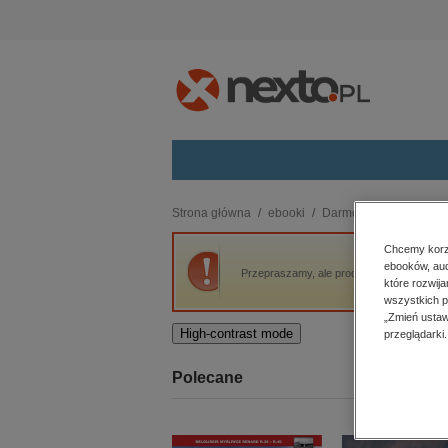
Kategorie
Strona główna
ebooki
Darmowe ebooki
St
budownictwo, aranżacja wnętrz
Chcemy korzy
ebooków, aud
biznesowe, branżowe, gospodarka
Przepraszamy, ale produkt „Staszek w lesie
które rozwij
darmowe wydania
wszystkich p
dzienniki
„Zmień ustaw
High-contrast mode
przeglądarki.
edukacja
hobby, sport, rozrywka
Polecane
komputery, internet, technologie,
informatyka
kobiece, lifestyle, kultura