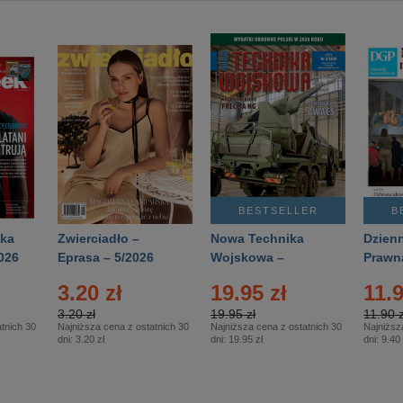
BESTSELLER
B
ka
Zwierciadło –
Nowa Technika
Dzienn
026
Eprasa – 5/2026
Wojskowa –
Prawn
Eprasa – 2/2026
65/20
3.20 zł
19.95 zł
11.9
3.20 zł
19.95 zł
11.90 z
tnich 30
Najniższa cena z ostatnich 30
Najniższa cena z ostatnich 30
Najniższ
dni:
3.20 zł
dni:
19.95 zł
dni:
9.40 