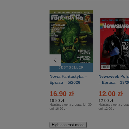
BESTSELLER
BESTSELLER
Deutsch Aktuell –
Nowa Fantastyka –
Newsweek Pols
Eprasa – 2/2026
Eprasa – 5/2026
– Eprasa – 13/2
16.90 zł
12.00 zł
16.90 zł
12.00 zł
Najniższa cena z ostatnich 30
Najniższa cena z osta
dni:
16.90 zł
dni:
12.00 zł
High-contrast mode