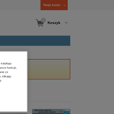
Twoje konto
0
Koszyk
 katalogu
wsze funkcje,
anie ze
, klikając
b