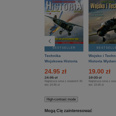
BESTSELLER
BESTSELLER
BESTSELL
Gość Niedzielny -
Technika
Wojsko i Techn
Warszawski –
Wojskowa Historia
Historia Wydan
Eprasa – 14/2026
– Eprasa – 2/2026
Specjalne – Ep
4.00 zł
24.95 zł
19.00 zł
– 2/2026
4.00 zł
24.95 zł
19.00 zł
Najniższa cena z ostatnich 30
Najniższa cena z ostatnich 30
Najniższa cena z osta
dni:
3.80 zł
dni:
24.95 zł
dni:
19.00 zł
High-contrast mode
Mogą Cię zainteresować