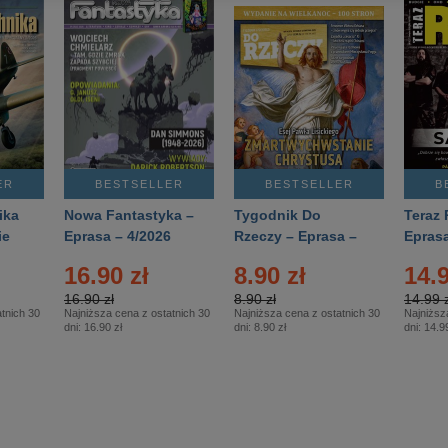
ER
BESTSELLER
BESTSELLER
B
ika
Nowa Fantastyka –
Tygodnik Do
Teraz 
ie
Eprasa – 4/2026
Rzeczy – Eprasa –
Eprasa
rasa
14/2026
16.90 zł
8.90 zł
14.9
16.90 zł
8.90 zł
14.99 z
tnich 30
Najniższa cena z ostatnich 30
Najniższa cena z ostatnich 30
Najniższ
dni:
16.90 zł
dni:
8.90 zł
dni:
14.99