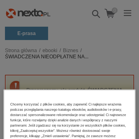
0
Pokaż/schowaj
wyszukiwarkę
E-prasa
Kategorie
Strona główna
ebooki
Biznes
ŚWIADCZENIA NIEODPŁATNE NA...
Zobacz wszystkie E-prasa
budownictwo, aranżacja wnętrz
biznesowe, branżowe, gospodarka
Przepraszamy, ale produkt „ŚWIADCZENIA
darmowe wydania
NIEODPŁATNE NA RZECZ
dzienniki
PRACOWNIKÓW koszty, przychody, VAT” nie
Chcemy korzystać z plików cookies, aby zapewnić Ci najlepsze wrażenia
jest dostępny.
podczas przeglądania naszego katalogu ebooków, audiobooków i e-prasy,
edukacja
dostarczać spersonalizowane rekomendacje oraz udostępniać Ci najnowsze
hobby, sport, rozrywka
funkcje, które rozwijamy dzięki analizie danych i współpracy z naszymi
partnerami. Jeśli zgadzasz się na korzystanie ze wszystkich plików cookies,
High-contrast mode
komputery, internet, technologie, informatyka
kliknij „Zaakceptuj wszystkie”. Możesz również dostosować swoje
preferencje, klikając „Zmień ustawienia”. Pamiętaj, że zawsze możesz