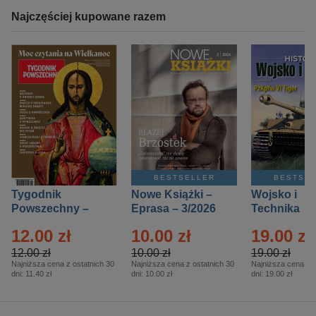
Najczęściej kupowane razem
BESTSELLER
BESTSE
Tygodnik
Nowe Książki –
Wojsko i
Powszechny –
Eprasa – 3/2026
Technika
Eprasa – 14/2026
Historia – E
12.00 zł
10.00 zł
19.00 zł
– 2/2026
12.00 zł
10.00 zł
19.00 zł
Najniższa cena z ostatnich 30
Najniższa cena z ostatnich 30
Najniższa cena z o
dni:
11.40 zł
dni:
10.00 zł
dni:
19.00 zł