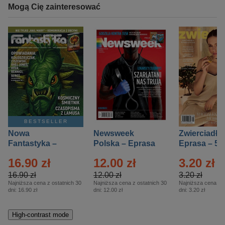
Mogą Cię zainteresować
BESTSELLER
Nowa
Newsweek
Zwierciadło
Fantastyka –
Polska – Eprasa
Eprasa – 5/
Eprasa – 5/2026
– 13/2026
16.90 zł
12.00 zł
3.20 zł
16.90 zł
12.00 zł
3.20 zł
Najniższa cena z ostatnich 30
Najniższa cena z ostatnich 30
Najniższa cena z o
dni:
16.90 zł
dni:
12.00 zł
dni:
3.20 zł
High-contrast mode