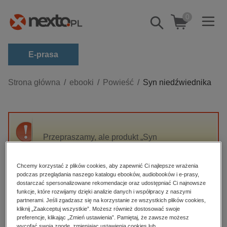
0
Pokaż/schowaj
wyszukiwarkę
E-prasa
Kategorie
Strona główna
ebooki
Powieść
Syn niedźwiednika
Zobacz wszystkie E-prasa
budownictwo, aranżacja wnętrz
biznesowe, branżowe, gospodarka
Przepraszamy, ale produkt „Syn
niedźwiednika” nie jest dostępny.
darmowe wydania
dzienniki
Chcemy korzystać z plików cookies, aby zapewnić Ci najlepsze wrażenia
podczas przeglądania naszego katalogu ebooków, audiobooków i e-prasy,
High-contrast mode
edukacja
dostarczać spersonalizowane rekomendacje oraz udostępniać Ci najnowsze
funkcje, które rozwijamy dzięki analizie danych i współpracy z naszymi
hobby, sport, rozrywka
Polecane
partnerami. Jeśli zgadzasz się na korzystanie ze wszystkich plików cookies,
kliknij „Zaakceptuj wszystkie”. Możesz również dostosować swoje
komputery, internet, technologie, informatyka
preferencje, klikając „Zmień ustawienia”. Pamiętaj, że zawsze możesz
wycofać swoją zgodę, zmieniając ustawienia cookies lub