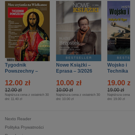
BESTSELLER
BESTSE
Tygodnik
Nowe Książki –
Wojsko i
Powszechny –
Eprasa – 3/2026
Technika
Eprasa – 14/2026
Historia – E
12.00 zł
10.00 zł
19.00 zł
– 2/2026
12.00 zł
10.00 zł
19.00 zł
Najniższa cena z ostatnich 30
Najniższa cena z ostatnich 30
Najniższa cena z o
dni:
11.40 zł
dni:
10.00 zł
dni:
19.00 zł
Nexto Reader
Polityka Prywatności