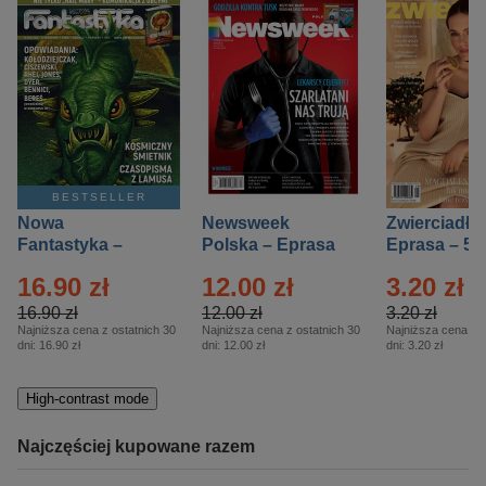
BESTSELLER
Nowa
Newsweek
Zwierciadło
Fantastyka –
Polska – Eprasa
Eprasa – 5/
Eprasa – 5/2026
– 13/2026
16.90 zł
12.00 zł
3.20 zł
16.90 zł
12.00 zł
3.20 zł
Najniższa cena z ostatnich 30
Najniższa cena z ostatnich 30
Najniższa cena z o
dni:
16.90 zł
dni:
12.00 zł
dni:
3.20 zł
High-contrast mode
Najczęściej kupowane razem