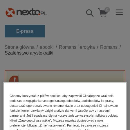
0
Pokaż/schowaj
wyszukiwarkę
E-prasa
Kategorie
Strona główna
ebooki
Romans i erotyka
Romans
Szaleństwo arystokratki
Zobacz wszystkie E-prasa
budownictwo, aranżacja wnętrz
biznesowe, branżowe, gospodarka
Przepraszamy, ale produkt „Szaleństwo
darmowe wydania
arystokratki” nie jest dostępny.
dzienniki
Chcemy korzystać z plików cookies, aby zapewnić Ci najlepsze wrażenia
podczas przeglądania naszego katalogu ebooków, audiobooków i e-prasy,
edukacja
dostarczać spersonalizowane rekomendacje oraz udostępniać Ci najnowsze
High-contrast mode
funkcje, które rozwijamy dzięki analizie danych i współpracy z naszymi
hobby, sport, rozrywka
partnerami. Jeśli zgadzasz się na korzystanie ze wszystkich plików cookies,
Polecane
kliknij „Zaakceptuj wszystkie”. Możesz również dostosować swoje
komputery, internet, technologie, informatyka
preferencje, klikając „Zmień ustawienia”. Pamiętaj, że zawsze możesz