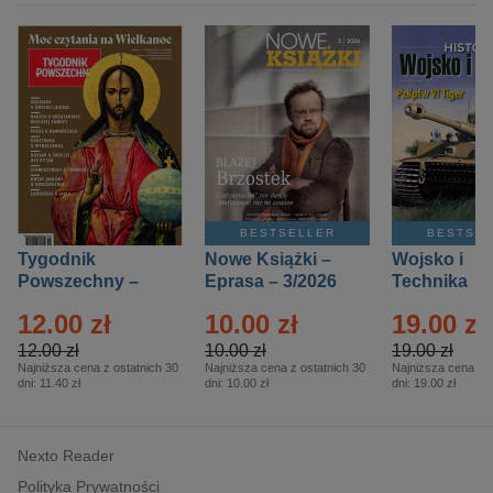
BESTSELLER
BESTSE
Tygodnik
Nowe Książki –
Wojsko i
Powszechny –
Eprasa – 3/2026
Technika
Eprasa – 14/2026
Historia – E
12.00 zł
10.00 zł
19.00 zł
– 2/2026
12.00 zł
10.00 zł
19.00 zł
Najniższa cena z ostatnich 30
Najniższa cena z ostatnich 30
Najniższa cena z o
dni:
11.40 zł
dni:
10.00 zł
dni:
19.00 zł
Nexto Reader
Polityka Prywatności