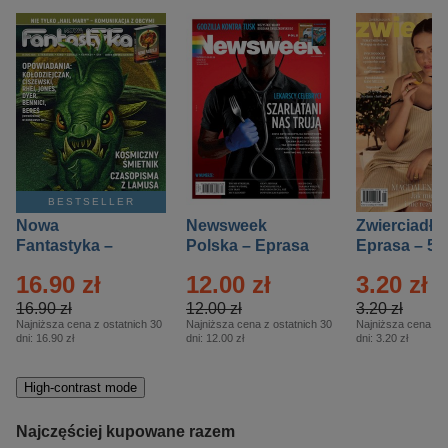
BESTSELLER
Nowa
Newsweek
Zwierciadło
Fantastyka –
Polska – Eprasa
Eprasa – 5/
Eprasa – 5/2026
– 13/2026
16.90 zł
12.00 zł
3.20 zł
16.90 zł
12.00 zł
3.20 zł
Najniższa cena z ostatnich 30
Najniższa cena z ostatnich 30
Najniższa cena z o
dni:
16.90 zł
dni:
12.00 zł
dni:
3.20 zł
High-contrast mode
Najczęściej kupowane razem