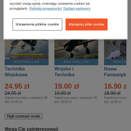
kobiece, lifestyle, kultura
wycofać swoją zgodę, zmieniając ustawienia cookies lub
przeglądarki.
Polityka prywatności
Zaufani partnerzy
polityka, społeczno-informacyjne
psychologiczne
Ustawienia plików cookie
Akceptuj pliki cookie
inne
popularno-naukowe
historia
zdrowie
BESTSELLER
BESTSELLER
BESTSE
religie
Technika
Wojsko i
Nowa
Wojskowa
Technika
Fantastyka 
Historia – Eprasa
Historia Wydanie
Eprasa – 4/
24.95 zł
19.00 zł
16.90 zł
– 2/2026
Specjalne –
Eprasa – 2/2026
24.95 zł
19.00 zł
16.90 zł
Najniższa cena z ostatnich 30
Najniższa cena z ostatnich 30
Najniższa cena z o
dni:
24.95 zł
dni:
19.00 zł
dni:
16.90 zł
High-contrast mode
Mogą Cię zainteresować