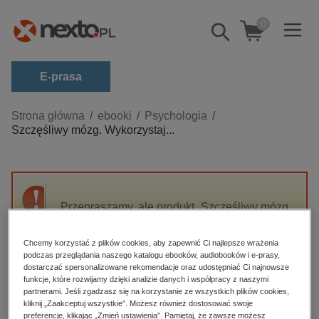
0
Pokaż/schowaj
wyszukiwarkę
E-prasa
Kategorie
Strona główna
ebooki
Psychologia
Szczęśliwy mózg. Wykorzystaj...
Zobacz wszystkie E-prasa
budownictwo, aranżacja wnętrz
biznesowe, branżowe, gospodarka
Przepraszamy, ale produkt „Szczęśliwy mózg.
darmowe wydania
Wykorzystaj odkrycia neuropsychologii, by
dzienniki
zmienić swoje życie” nie jest dostępny.
Chcemy korzystać z plików cookies, aby zapewnić Ci najlepsze wrażenia
edukacja
podczas przeglądania naszego katalogu ebooków, audiobooków i e-prasy,
dostarczać spersonalizowane rekomendacje oraz udostępniać Ci najnowsze
High-contrast mode
hobby, sport, rozrywka
funkcje, które rozwijamy dzięki analizie danych i współpracy z naszymi
partnerami. Jeśli zgadzasz się na korzystanie ze wszystkich plików cookies,
komputery, internet, technologie, informatyka
kliknij „Zaakceptuj wszystkie”. Możesz również dostosować swoje
Polecane
preferencje, klikając „Zmień ustawienia”. Pamiętaj, że zawsze możesz