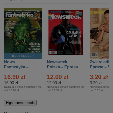
BESTSELLER
Nowa
Newsweek
Zwierciadło
Fantastyka –
Polska – Eprasa
Eprasa – 5/
Eprasa – 5/2026
– 13/2026
16.90 zł
12.00 zł
3.20 zł
16.90 zł
12.00 zł
3.20 zł
Najniższa cena z ostatnich 30
Najniższa cena z ostatnich 30
Najniższa cena z o
dni:
16.90 zł
dni:
12.00 zł
dni:
3.20 zł
High-contrast mode