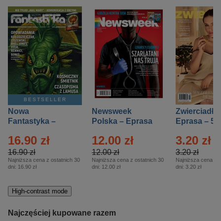
BESTSELLER
Nowa
Newsweek
Zwierciadło
Fantastyka –
Polska – Eprasa
Eprasa – 5/
Eprasa – 5/2026
– 13/2026
16.90 zł
12.00 zł
3.20 zł
16.90 zł
12.00 zł
3.20 zł
Najniższa cena z ostatnich 30
Najniższa cena z ostatnich 30
Najniższa cena z o
dni:
16.90 zł
dni:
12.00 zł
dni:
3.20 zł
High-contrast mode
Najczęściej kupowane razem