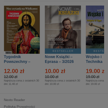
BESTSELLER
BESTSE
Tygodnik
Nowe Książki –
Wojsko i
Powszechny –
Eprasa – 3/2026
Technika
Eprasa – 14/2026
Historia – E
12.00 zł
10.00 zł
19.00 zł
– 2/2026
12.00 zł
10.00 zł
19.00 zł
Najniższa cena z ostatnich 30
Najniższa cena z ostatnich 30
Najniższa cena z o
dni:
11.40 zł
dni:
10.00 zł
dni:
19.00 zł
Nexto Reader
Polityka Prywatności