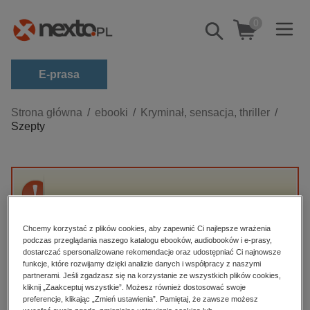
0
Pokaż/schowaj
wyszukiwarkę
E-prasa
Kategorie
Strona główna
ebooki
Kryminał, sensacja, thriller
Szepty
Zobacz wszystkie E-prasa
budownictwo, aranżacja wnętrz
biznesowe, branżowe, gospodarka
Przepraszamy, ale produkt „Szepty” nie jest
darmowe wydania
dostępny.
dzienniki
Chcemy korzystać z plików cookies, aby zapewnić Ci najlepsze wrażenia
podczas przeglądania naszego katalogu ebooków, audiobooków i e-prasy,
edukacja
dostarczać spersonalizowane rekomendacje oraz udostępniać Ci najnowsze
High-contrast mode
funkcje, które rozwijamy dzięki analizie danych i współpracy z naszymi
hobby, sport, rozrywka
partnerami. Jeśli zgadzasz się na korzystanie ze wszystkich plików cookies,
Polecane
kliknij „Zaakceptuj wszystkie”. Możesz również dostosować swoje
komputery, internet, technologie, informatyka
preferencje, klikając „Zmień ustawienia”. Pamiętaj, że zawsze możesz