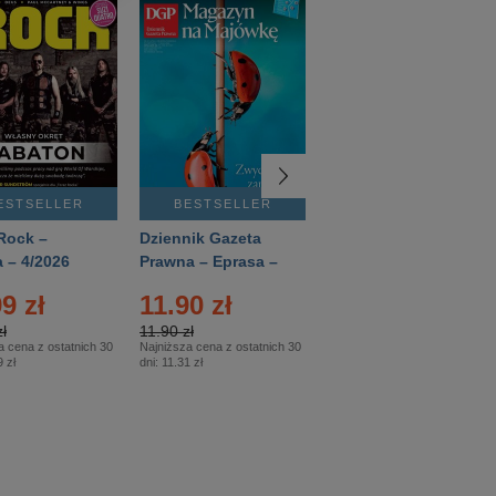
ESTSELLER
BESTSELLER
BESTSELLER
Rock –
Dziennik Gazeta
Świat Wiedzy
 – 4/2026
Prawna – Eprasa –
Historia – Eprasa –
83/2026
2/2026
9 zł
11.90 zł
13.99 zł
ł
11.90 zł
13.99 zł
a cena z ostatnich 30
Najniższa cena z ostatnich 30
Najniższa cena z ostatnich 30
 zł
dni:
11.31 zł
dni:
13.99 zł