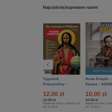
Najczęściej kupowane razem
BESTSELLER
BESTSELL
Technika
Tygodnik
Nowe Książki –
Wojskowa Historia
Powszechny –
Eprasa – 3/202
- Numer specjalny
Eprasa – 14/2026
12.00 zł
10.00 zł
– Eprasa – 2/2026
12.00 zł
10.00 zł
Najniższa cena z ostatnich 30
Najniższa cena z osta
dni:
11.40 zł
dni:
10.00 zł