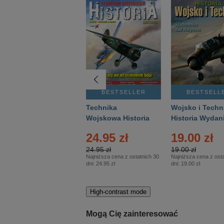
BESTSELLER
BESTSELLER
BESTSELL
Gość Niedzielny -
Technika
Wojsko i Techn
Warszawski –
Wojskowa Historia
Historia Wydan
Eprasa – 14/2026
– Eprasa – 2/2026
Specjalne – Ep
24.95 zł
19.00 zł
– 2/2026
24.95 zł
19.00 zł
Najniższa cena z ostatnich 30
Najniższa cena z osta
dni:
24.95 zł
dni:
19.00 zł
High-contrast mode
Mogą Cię zainteresować