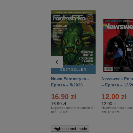
BESTSELLER
BESTSELLER
Deutsch Aktuell –
Nowa Fantastyka –
Newsweek Pols
Eprasa – 2/2026
Eprasa – 5/2026
– Eprasa – 13/2
16.90 zł
12.00 zł
16.90 zł
12.00 zł
Najniższa cena z ostatnich 30
Najniższa cena z osta
dni:
16.90 zł
dni:
12.00 zł
High-contrast mode