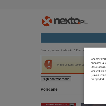
Kategorie
Strona główna
ebooki
Darmowe ebooki
Sz
budownictwo, aranżacja wnętrz
Chcemy korzy
ebooków, aud
biznesowe, branżowe, gospodarka
Przepraszamy, ale produkt „Szeroki Dunaj”
które rozwij
darmowe wydania
wszystkich p
dzienniki
„Zmień ustaw
High-contrast mode
przeglądarki.
edukacja
hobby, sport, rozrywka
Polecane
komputery, internet, technologie,
informatyka
kobiece, lifestyle, kultura