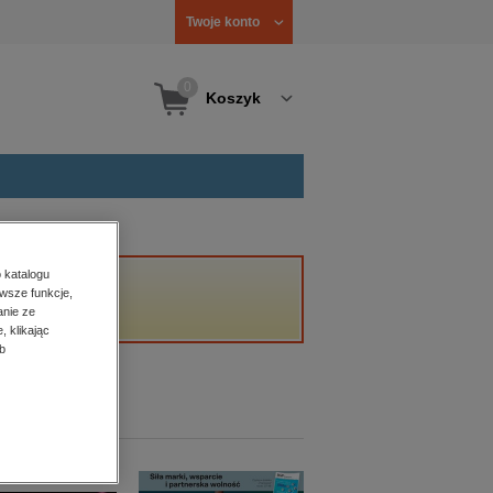
Twoje konto
0
Koszyk
 katalogu
wsze funkcje,
anie ze
, klikając
b