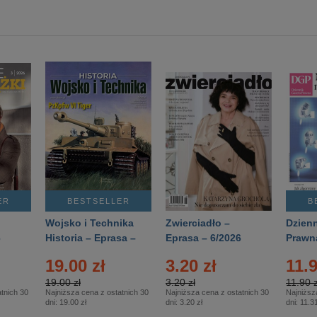
ER
BESTSELLER
B
Wojsko i Technika
Zwierciadło –
Dzienn
6
Historia – Eprasa –
Eprasa – 6/2026
Prawn
2/2026
74/20
19.00 zł
3.20 zł
11.9
19.00 zł
3.20 zł
11.90 z
tnich 30
Najniższa cena z ostatnich 30
Najniższa cena z ostatnich 30
Najniższ
dni:
19.00 zł
dni:
3.20 zł
dni:
11.31