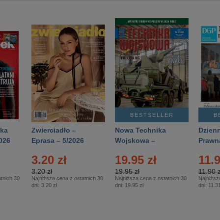
BESTSELLER
B
ka
Zwierciadło –
Nowa Technika
Dzienn
026
Eprasa – 5/2026
Wojskowa –
Prawn
Eprasa – 2/2026
65/20
3.20 zł
19.95 zł
11.9
3.20 zł
19.95 zł
11.90 z
tnich 30
Najniższa cena z ostatnich 30
Najniższa cena z ostatnich 30
Najniższ
dni:
3.20 zł
dni:
19.95 zł
dni:
11.31