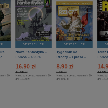
ER
BESTSELLER
BESTSELLER
B
ika
Nowa Fantastyka –
Tygodnik Do
Teraz 
ie
Eprasa – 4/2026
Rzeczy – Eprasa –
Eprasa
rasa
14/2026
16.90 zł
8.90 zł
14.9
16.90 zł
8.90 zł
14.99 z
tnich 30
Najniższa cena z ostatnich 30
Najniższa cena z ostatnich 30
Najniższ
dni:
16.90 zł
dni:
8.90 zł
dni:
14.99