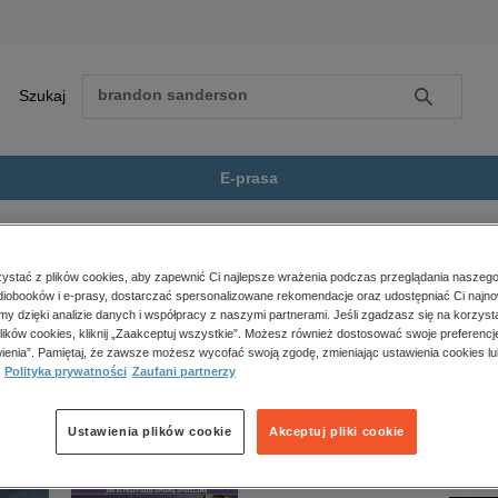
Szukaj
Szukaj
E-prasa
eroki Dunaj
Zobacz wszystkie E-prasa
polityka, społeczno-informacyjne
stać z plików cookies, aby zapewnić Ci najlepsze wrażenia podczas przeglądania naszego
iobooków i e-prasy, dostarczać spersonalizowane rekomendacje oraz udostępniać Ci najno
psychologiczne
 nie jest dostępny.
amy dzięki analizie danych i współpracy z naszymi partnerami. Jeśli zgadzasz się na korzyst
inne
lików cookies, kliknij „Zaakceptuj wszystkie”. Możesz również dostosować swoje preferencje
popularno-naukowe
ienia”. Pamiętaj, że zawsze możesz wycofać swoją zgodę, zmieniając ustawienia cookies lu
Polityka prywatności
Zaufani partnerzy
historia
zdrowie
religie
Ustawienia plików cookie
Akceptuj pliki cookie