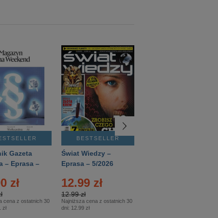
ESTSELLER
BESTSELLER
BESTSELLER
ik Gazeta
Świat Wiedzy –
T3 – Eprasa –
a – Eprasa –
Eprasa – 5/2026
4/2026
26
0 zł
12.99 zł
9.50 zł
ł
12.99 zł
9.50 zł
a cena z ostatnich 30
Najniższa cena z ostatnich 30
Najniższa cena z ostatnich 30
 zł
dni:
12.99 zł
dni:
11.90 zł