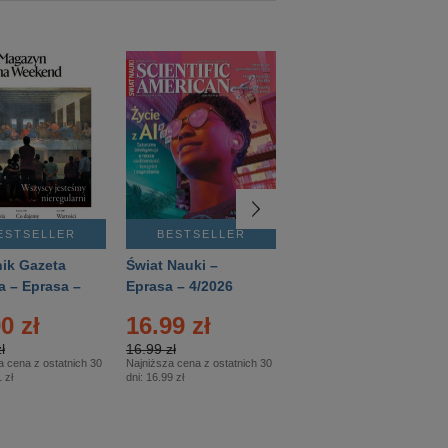
ESTSELLER
BESTSELLER
BESTSELLER
ik Gazeta
Świat Nauki –
Mówią Wieki –
a – Eprasa –
Eprasa – 4/2026
Eprasa – 3/2026
26
0 zł
16.99 zł
12.50 zł
ł
16.99 zł
12.50 zł
a cena z ostatnich 30
Najniższa cena z ostatnich 30
Najniższa cena z ostatnich 30
 zł
dni:
16.99 zł
dni:
12.50 zł