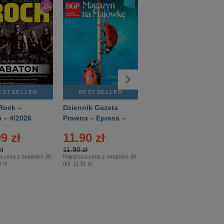
ESTSELLER
BESTSELLER
BESTSELLER
Rock –
Dziennik Gazeta
Świat Wiedzy
 – 4/2026
Prawna – Eprasa –
Historia – Eprasa –
83/2026
2/2026
9 zł
11.90 zł
13.99 zł
ł
11.90 zł
13.99 zł
a cena z ostatnich 30
Najniższa cena z ostatnich 30
Najniższa cena z ostatnich 30
 zł
dni:
11.31 zł
dni:
13.99 zł