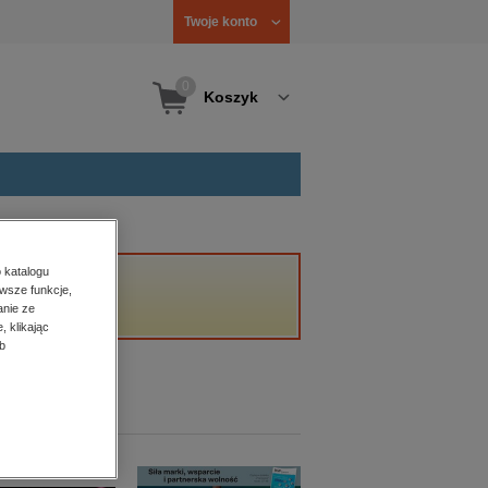
Twoje konto
0
Koszyk
 katalogu
wsze funkcje,
anie ze
, klikając
b