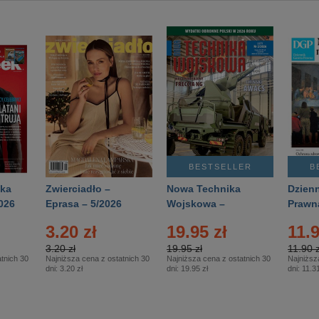
BESTSELLER
B
ka
Zwierciadło –
Nowa Technika
Dzienn
026
Eprasa – 5/2026
Wojskowa –
Prawn
Eprasa – 2/2026
65/20
3.20 zł
19.95 zł
11.9
3.20 zł
19.95 zł
11.90 z
tnich 30
Najniższa cena z ostatnich 30
Najniższa cena z ostatnich 30
Najniższ
dni:
3.20 zł
dni:
19.95 zł
dni:
11.31