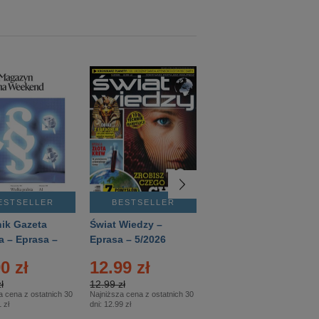
ESTSELLER
BESTSELLER
BESTSELLER
ik Gazeta
Świat Wiedzy –
T3 – Eprasa –
a – Eprasa –
Eprasa – 5/2026
4/2026
26
0 zł
12.99 zł
9.50 zł
ł
12.99 zł
9.50 zł
a cena z ostatnich 30
Najniższa cena z ostatnich 30
Najniższa cena z ostatnich 30
 zł
dni:
12.99 zł
dni:
11.90 zł