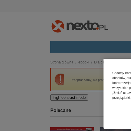
Kategorie
Strona główna
ebooki
Dla dzieci i młodzieży
budownictwo, aranżacja wnętrz
Chcemy korzy
ebooków, aud
biznesowe, branżowe, gospodarka
Przepraszamy, ale produkt „Szkoła dla Kr
które rozwij
darmowe wydania
wszystkich p
dzienniki
„Zmień ustaw
High-contrast mode
przeglądarki.
edukacja
hobby, sport, rozrywka
Polecane
komputery, internet, technologie,
informatyka
kobiece, lifestyle, kultura