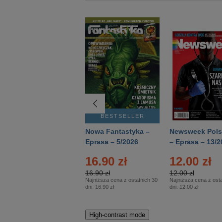
BESTSELLER
BESTSELLER
Deutsch Aktuell –
Nowa Fantastyka –
Newsweek Pols
Eprasa – 2/2026
Eprasa – 5/2026
– Eprasa – 13/2
16.90 zł
12.00 zł
16.90 zł
12.00 zł
Najniższa cena z ostatnich 30
Najniższa cena z osta
dni:
16.90 zł
dni:
12.00 zł
High-contrast mode