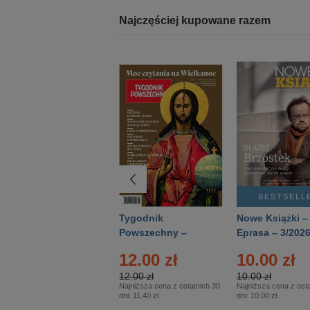
Najczęściej kupowane razem
BESTSELLER
BESTSELL
Technika
Tygodnik
Nowe Książki –
Wojskowa Historia
Powszechny –
Eprasa – 3/202
- Numer specjalny
Eprasa – 14/2026
12.00 zł
10.00 zł
– Eprasa – 2/2026
12.00 zł
10.00 zł
Najniższa cena z ostatnich 30
Najniższa cena z osta
dni:
11.40 zł
dni:
10.00 zł