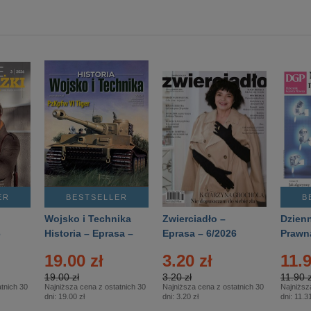
ER
BESTSELLER
B
Wojsko i Technika
Zwierciadło –
Dzienn
6
Historia – Eprasa –
Eprasa – 6/2026
Prawn
2/2026
74/20
19.00 zł
3.20 zł
11.9
19.00 zł
3.20 zł
11.90 z
tnich 30
Najniższa cena z ostatnich 30
Najniższa cena z ostatnich 30
Najniższ
dni:
19.00 zł
dni:
3.20 zł
dni:
11.31