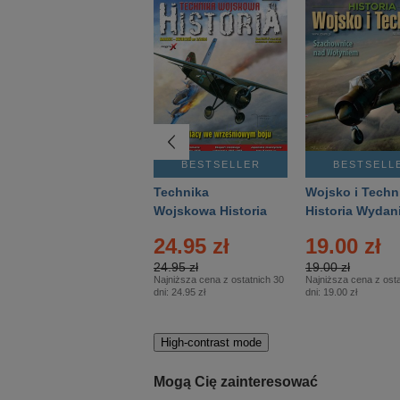
BESTSELLER
BESTSELLER
BESTSELL
Gość Niedzielny -
Technika
Wojsko i Techn
Warszawski –
Wojskowa Historia
Historia Wydan
Eprasa – 14/2026
– Eprasa – 2/2026
Specjalne – Ep
4.00 zł
24.95 zł
19.00 zł
– 2/2026
4.00 zł
24.95 zł
19.00 zł
Najniższa cena z ostatnich 30
Najniższa cena z ostatnich 30
Najniższa cena z osta
dni:
3.80 zł
dni:
24.95 zł
dni:
19.00 zł
High-contrast mode
Mogą Cię zainteresować