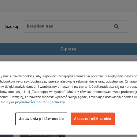
Szukaj
Szukaj
E-prasa
Szkoła dla Krnąbrnych Wróżek...
Zobacz wszystkie E-prasa
polityka, społeczno-informacyjne
stać z plików cookies, aby zapewnić Ci najlepsze wrażenia podczas przeglądania naszego
iobooków i e-prasy, dostarczać spersonalizowane rekomendacje oraz udostępniać Ci najno
psychologiczne
nąbrnych Wróżek 1” nie jest dostępny.
amy dzięki analizie danych i współpracy z naszymi partnerami. Jeśli zgadzasz się na korzyst
inne
lików cookies, kliknij „Zaakceptuj wszystkie”. Możesz również dostosować swoje preferencje
popularno-naukowe
ienia”. Pamiętaj, że zawsze możesz wycofać swoją zgodę, zmieniając ustawienia cookies lu
Polityka prywatności
Zaufani partnerzy
historia
zdrowie
religie
Ustawienia plików cookie
Akceptuj pliki cookie