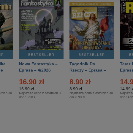
ER
BESTSELLER
BESTSELLER
B
ika
Nowa Fantastyka –
Tygodnik Do
Teraz 
ie
Eprasa – 4/2026
Rzeczy – Eprasa –
Eprasa
rasa
14/2026
16.90 zł
8.90 zł
14.9
16.90 zł
8.90 zł
14.99 z
tnich 30
Najniższa cena z ostatnich 30
Najniższa cena z ostatnich 30
Najniższ
dni:
16.90 zł
dni:
8.90 zł
dni:
14.99