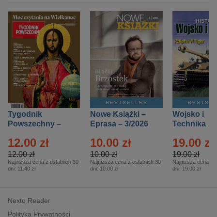
BESTSELLER
BESTSE
Tygodnik
Nowe Książki –
Wojsko i
Powszechny –
Eprasa – 3/2026
Technika
Eprasa – 14/2026
Historia – E
12.00 zł
10.00 zł
19.00 zł
– 2/2026
12.00 zł
10.00 zł
19.00 zł
Najniższa cena z ostatnich 30
Najniższa cena z ostatnich 30
Najniższa cena z o
dni:
11.40 zł
dni:
10.00 zł
dni:
19.00 zł
Nexto Reader
Polityka Prywatności