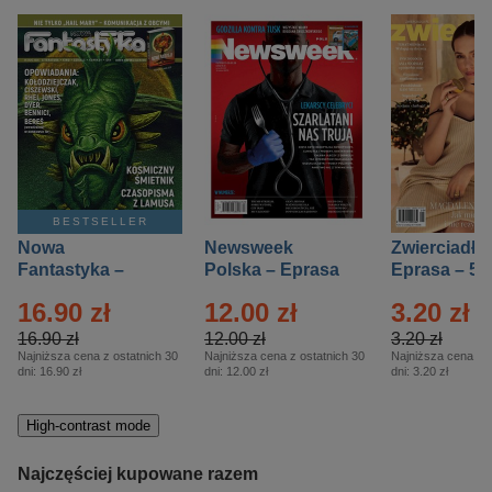
BESTSELLER
Nowa
Newsweek
Zwierciadło
Fantastyka –
Polska – Eprasa
Eprasa – 5/
Eprasa – 5/2026
– 13/2026
16.90 zł
12.00 zł
3.20 zł
16.90 zł
12.00 zł
3.20 zł
Najniższa cena z ostatnich 30
Najniższa cena z ostatnich 30
Najniższa cena z o
dni:
16.90 zł
dni:
12.00 zł
dni:
3.20 zł
High-contrast mode
Najczęściej kupowane razem