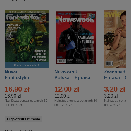
BESTSELLER
Nowa
Newsweek
Zwierciadło
Fantastyka –
Polska – Eprasa
Eprasa – 5/
Eprasa – 5/2026
– 13/2026
16.90 zł
12.00 zł
3.20 zł
16.90 zł
12.00 zł
3.20 zł
Najniższa cena z ostatnich 30
Najniższa cena z ostatnich 30
Najniższa cena z o
dni:
16.90 zł
dni:
12.00 zł
dni:
3.20 zł
High-contrast mode