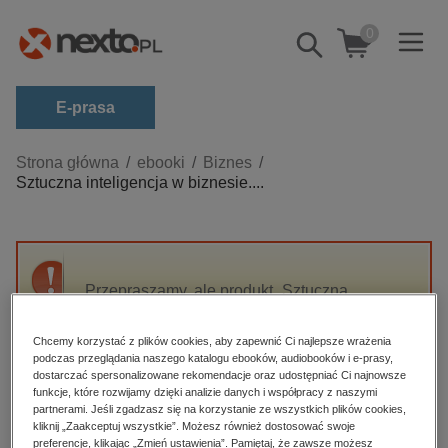
0
Pokaż/schowaj
wyszukiwarkę
E-prasa
Kategorie
Strona główna
ebooki
Biznes
Sztuczna inteligencja w biznesie....
Zobacz wszystkie E-prasa
budownictwo, aranżacja wnętrz
biznesowe, branżowe, gospodarka
Przepraszamy, ale produkt „Sztuczna
darmowe wydania
inteligencja w biznesie. Jak zdobyć rynkową
dzienniki
przewagę dzięki AI” nie jest dostępny.
Chcemy korzystać z plików cookies, aby zapewnić Ci najlepsze wrażenia
edukacja
podczas przeglądania naszego katalogu ebooków, audiobooków i e-prasy,
dostarczać spersonalizowane rekomendacje oraz udostępniać Ci najnowsze
High-contrast mode
hobby, sport, rozrywka
funkcje, które rozwijamy dzięki analizie danych i współpracy z naszymi
partnerami. Jeśli zgadzasz się na korzystanie ze wszystkich plików cookies,
komputery, internet, technologie, informatyka
kliknij „Zaakceptuj wszystkie”. Możesz również dostosować swoje
Polecane
preferencje, klikając „Zmień ustawienia”. Pamiętaj, że zawsze możesz