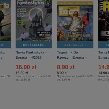
ER
BESTSELLER
BESTSELLER
B
ika
Nowa Fantastyka –
Tygodnik Do
Teraz 
ie
Eprasa – 4/2026
Rzeczy – Eprasa –
Eprasa
rasa
14/2026
16.90 zł
8.90 zł
14.9
16.90 zł
8.90 zł
14.99 z
tnich 30
Najniższa cena z ostatnich 30
Najniższa cena z ostatnich 30
Najniższ
dni:
16.90 zł
dni:
8.90 zł
dni:
14.99