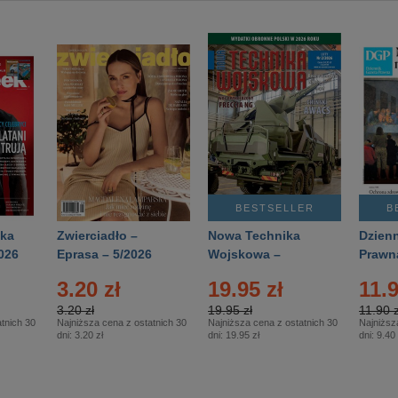
BESTSELLER
B
ka
Zwierciadło –
Nowa Technika
Dzienn
026
Eprasa – 5/2026
Wojskowa –
Prawn
Eprasa – 2/2026
65/20
3.20 zł
19.95 zł
11.9
3.20 zł
19.95 zł
11.90 z
tnich 30
Najniższa cena z ostatnich 30
Najniższa cena z ostatnich 30
Najniższ
dni:
3.20 zł
dni:
19.95 zł
dni:
9.40 