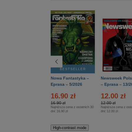
BESTSELLER
BESTSELLER
Deutsch Aktuell –
Nowa Fantastyka –
Newsweek Pols
Eprasa – 2/2026
Eprasa – 5/2026
– Eprasa – 13/2
16.90 zł
12.00 zł
16.90 zł
12.00 zł
Najniższa cena z ostatnich 30
Najniższa cena z osta
dni:
16.90 zł
dni:
12.00 zł
High-contrast mode