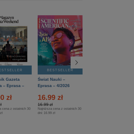
ESTSELLER
BESTSELLER
BESTSELLER
ik Gazeta
Świat Nauki –
Mówią Wieki –
a – Eprasa –
Eprasa – 4/2026
Eprasa – 3/2026
26
0 zł
16.99 zł
12.50 zł
ł
16.99 zł
12.50 zł
a cena z ostatnich 30
Najniższa cena z ostatnich 30
Najniższa cena z ostatnich 30
zł
dni:
16.99 zł
dni:
12.50 zł