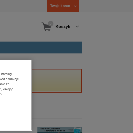
Twoje konto
0
Koszyk
 katalogu
wsze funkcje,
anie ze
, klikając
b