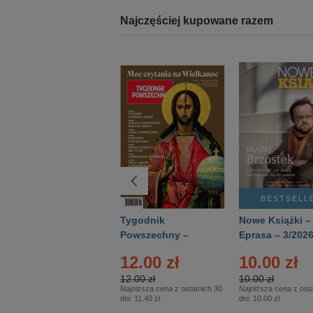
Najczęściej kupowane razem
BESTSELLER
BESTSELL
Technika
Tygodnik
Nowe Książki –
Wojskowa Historia
Powszechny –
Eprasa – 3/202
- Numer specjalny
Eprasa – 14/2026
12.00 zł
10.00 zł
– Eprasa – 2/2026
12.00 zł
10.00 zł
Najniższa cena z ostatnich 30
Najniższa cena z osta
dni:
11.40 zł
dni:
10.00 zł