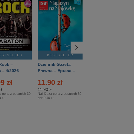
ESTSELLER
BESTSELLER
BESTSELLER
Rock –
Dziennik Gazeta
Świat Wiedzy
 – 4/2026
Prawna – Eprasa –
Historia – Eprasa –
83/2026
2/2026
9 zł
11.90 zł
13.99 zł
ł
11.90 zł
13.99 zł
a cena z ostatnich 30
Najniższa cena z ostatnich 30
Najniższa cena z ostatnich 30
 zł
dni:
9.40 zł
dni:
13.99 zł