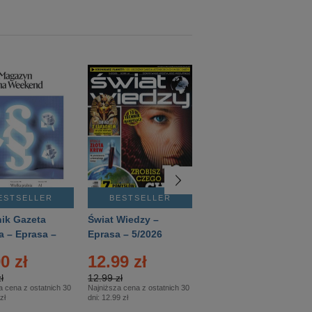
ESTSELLER
BESTSELLER
BESTSELLER
ik Gazeta
Świat Wiedzy –
T3 – Eprasa –
a – Eprasa –
Eprasa – 5/2026
4/2026
26
0 zł
12.99 zł
9.50 zł
ł
12.99 zł
9.50 zł
a cena z ostatnich 30
Najniższa cena z ostatnich 30
Najniższa cena z ostatnich 30
zł
dni:
12.99 zł
dni:
11.90 zł