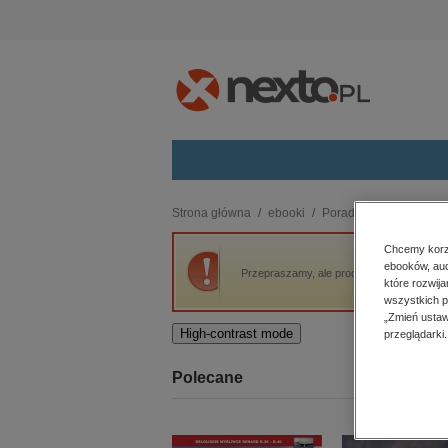
Kategorie
Strona główna
ebooki
Poradniki
Sztuka zry
budownictwo, aranżacja wnętrz
Chcemy korzy
ebooków, aud
biznesowe, branżowe, gospodarka
Przepraszamy, ale produkt „Sztuka zrywani
które rozwij
darmowe wydania
wszystkich p
dzienniki
„Zmień ustaw
High-contrast mode
przeglądarki.
edukacja
hobby, sport, rozrywka
Polecane
komputery, internet, technologie,
informatyka
kobiece, lifestyle, kultura