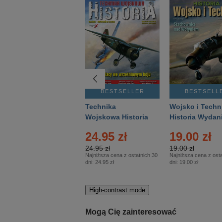
BESTSELLER
BESTSELLER
BESTSELL
Gość Niedzielny -
Technika
Wojsko i Techn
Warszawski –
Wojskowa Historia
Historia Wydan
Eprasa – 14/2026
– Eprasa – 2/2026
Specjalne – Ep
24.95 zł
19.00 zł
– 2/2026
24.95 zł
19.00 zł
Najniższa cena z ostatnich 30
Najniższa cena z osta
dni:
24.95 zł
dni:
19.00 zł
High-contrast mode
Mogą Cię zainteresować