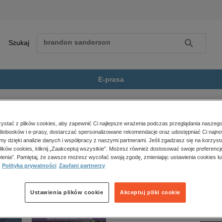
Szukaj
Szukaj
E-prasa
wania Jak rozpadają...
Zobacz wszystkie E-prasa
polityka, społeczno-informacyjne
stać z plików cookies, aby zapewnić Ci najlepsze wrażenia podczas przeglądania naszego
iobooków i e-prasy, dostarczać spersonalizowane rekomendacje oraz udostępniać Ci najno
psychologiczne
a Jak rozpadają się związki” nie jest dostępny.
amy dzięki analizie danych i współpracy z naszymi partnerami. Jeśli zgadzasz się na korzyst
inne
lików cookies, kliknij „Zaakceptuj wszystkie”. Możesz również dostosować swoje preferencje
popularno-naukowe
ienia”. Pamiętaj, że zawsze możesz wycofać swoją zgodę, zmieniając ustawienia cookies lu
Polityka prywatności
Zaufani partnerzy
historia
zdrowie
religie
Ustawienia plików cookie
Akceptuj pliki cookie