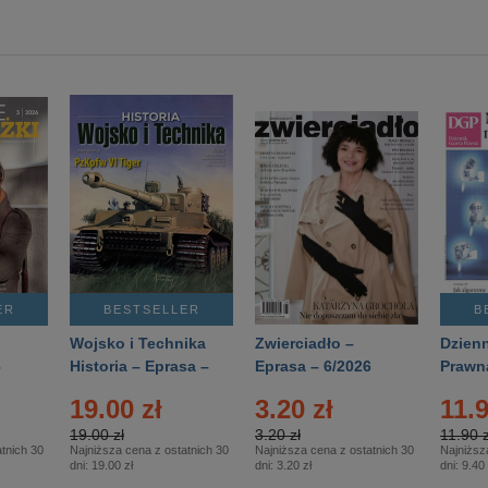
ER
BESTSELLER
B
Wojsko i Technika
Zwierciadło –
Dzienn
6
Historia – Eprasa –
Eprasa – 6/2026
Prawn
2/2026
74/20
19.00 zł
3.20 zł
11.9
19.00 zł
3.20 zł
11.90 z
tnich 30
Najniższa cena z ostatnich 30
Najniższa cena z ostatnich 30
Najniższ
dni:
19.00 zł
dni:
3.20 zł
dni:
9.40 