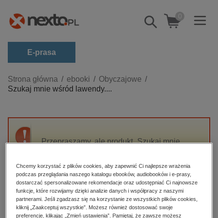
0
Pokaż/schowaj
wyszukiwarkę
E-prasa
Kategorie
Strona główna
ebooki
Obyczajowe
Szukaj mnie wśród lawendy....
Zobacz wszystkie E-prasa
budownictwo, aranżacja wnętrz
biznesowe, branżowe, gospodarka
Przepraszamy, ale produkt „Szukaj mnie
darmowe wydania
wśród lawendy. Gabriela - Tom III” nie jest
dzienniki
dostępny.
Chcemy korzystać z plików cookies, aby zapewnić Ci najlepsze wrażenia
edukacja
podczas przeglądania naszego katalogu ebooków, audiobooków i e-prasy,
dostarczać spersonalizowane rekomendacje oraz udostępniać Ci najnowsze
High-contrast mode
hobby, sport, rozrywka
funkcje, które rozwijamy dzięki analizie danych i współpracy z naszymi
partnerami. Jeśli zgadzasz się na korzystanie ze wszystkich plików cookies,
komputery, internet, technologie, informatyka
kliknij „Zaakceptuj wszystkie”. Możesz również dostosować swoje
Polecane
preferencje, klikając „Zmień ustawienia”. Pamiętaj, że zawsze możesz