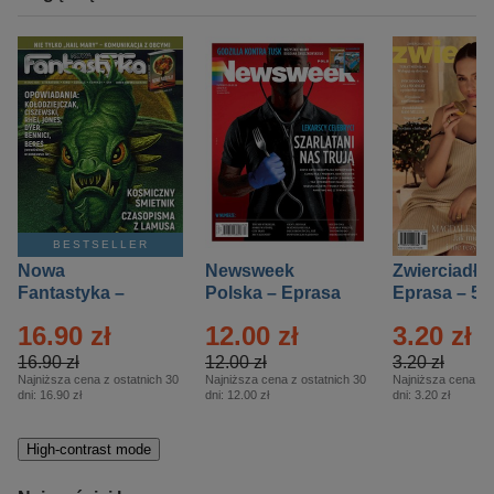
BESTSELLER
Nowa
Newsweek
Zwierciadło
Fantastyka –
Polska – Eprasa
Eprasa – 5/
Eprasa – 5/2026
– 13/2026
16.90 zł
12.00 zł
3.20 zł
16.90 zł
12.00 zł
3.20 zł
Najniższa cena z ostatnich 30
Najniższa cena z ostatnich 30
Najniższa cena z o
dni:
16.90 zł
dni:
12.00 zł
dni:
3.20 zł
High-contrast mode