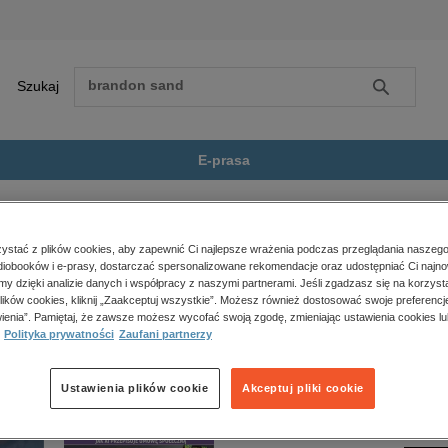
Szukaj
Szukaj
E-prasa
e
Literaturoznawstwo, językoznawstwo
Szymborska po Pawlikowskiej....
Zobacz wszystkie E-prasa
polityka, społeczno-informacyjne
stać z plików cookies, aby zapewnić Ci najlepsze wrażenia podczas przeglądania naszego
iobooków i e-prasy, dostarczać spersonalizowane rekomendacje oraz udostępniać Ci najno
psychologiczne
 Pawlikowskiej. Dialogi mimowolne” nie jest dostępny.
amy dzięki analizie danych i współpracy z naszymi partnerami. Jeśli zgadzasz się na korzyst
inne
lików cookies, kliknij „Zaakceptuj wszystkie”. Możesz również dostosować swoje preferencje
popularno-naukowe
ienia”. Pamiętaj, że zawsze możesz wycofać swoją zgodę, zmieniając ustawienia cookies lu
Polityka prywatności
Zaufani partnerzy
historia
zdrowie
religie
Ustawienia plików cookie
Akceptuj pliki cookie