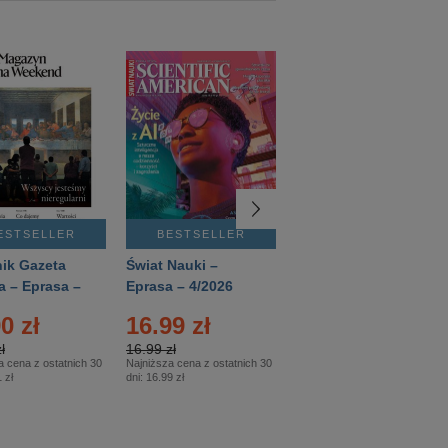
ESTSELLER
BESTSELLER
BESTSELLER
ik Gazeta
Świat Nauki –
Mówią Wieki –
a – Eprasa –
Eprasa – 4/2026
Eprasa – 3/2026
26
0 zł
16.99 zł
12.50 zł
ł
16.99 zł
12.50 zł
a cena z ostatnich 30
Najniższa cena z ostatnich 30
Najniższa cena z ostatnich 30
 zł
dni:
16.99 zł
dni:
12.50 zł