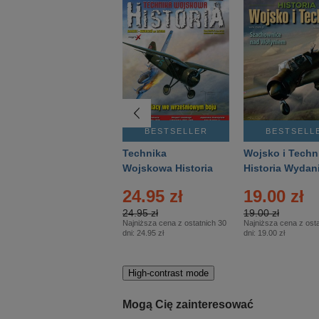
BESTSELLER
BESTSELLER
BESTSELL
Gość Niedzielny -
Technika
Wojsko i Techn
Warszawski –
Wojskowa Historia
Historia Wydan
Eprasa – 14/2026
– Eprasa – 2/2026
Specjalne – Ep
24.95 zł
19.00 zł
– 2/2026
24.95 zł
19.00 zł
Najniższa cena z ostatnich 30
Najniższa cena z osta
dni:
24.95 zł
dni:
19.00 zł
High-contrast mode
Mogą Cię zainteresować