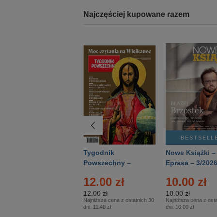
Najczęściej kupowane razem
BESTSELLER
BESTSELL
Technika
Tygodnik
Nowe Książki –
Wojskowa Historia
Powszechny –
Eprasa – 3/202
- Numer specjalny
Eprasa – 14/2026
12.00 zł
10.00 zł
– Eprasa – 2/2026
12.00 zł
10.00 zł
Najniższa cena z ostatnich 30
Najniższa cena z osta
dni:
11.40 zł
dni:
10.00 zł