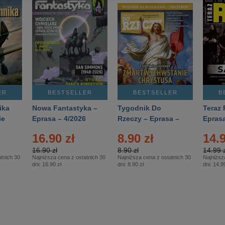
ER
BESTSELLER
BESTSELLER
B
ika
Nowa Fantastyka –
Tygodnik Do
Teraz 
ie
Eprasa – 4/2026
Rzeczy – Eprasa –
Eprasa
rasa
14/2026
16.90 zł
8.90 zł
14.9
16.90 zł
8.90 zł
14.99 z
tnich 30
Najniższa cena z ostatnich 30
Najniższa cena z ostatnich 30
Najniższ
dni:
16.90 zł
dni:
8.90 zł
dni:
14.99