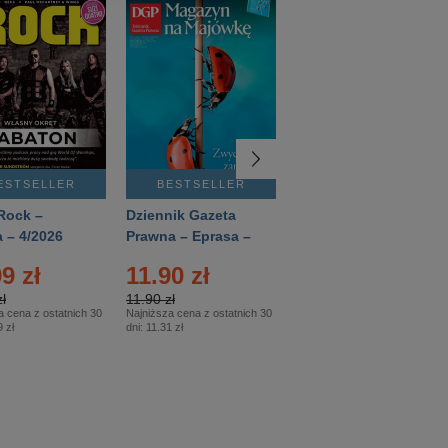
ESTSELLER
BESTSELLER
BESTSELLER
Rock –
Dziennik Gazeta
Świat Wiedzy
 – 4/2026
Prawna – Eprasa –
Historia – Eprasa –
83/2026
2/2026
9 zł
11.90 zł
13.99 zł
ł
11.90 zł
13.99 zł
a cena z ostatnich 30
Najniższa cena z ostatnich 30
Najniższa cena z ostatnich 30
 zł
dni:
11.31 zł
dni:
13.99 zł