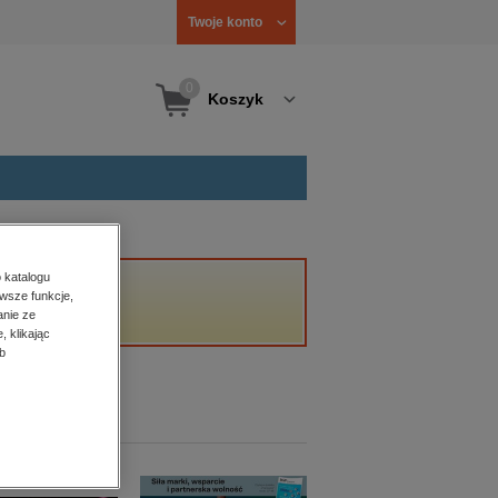
Twoje konto
0
Koszyk
 katalogu
wsze funkcje,
anie ze
, klikając
b