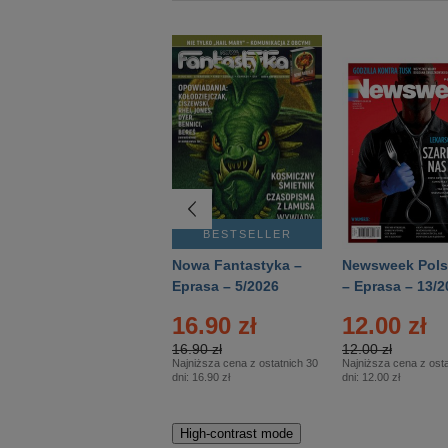
BESTSELLER
BESTSELLER
Deutsch Aktuell –
Nowa Fantastyka –
Newsweek Pols
Eprasa – 2/2026
Eprasa – 5/2026
– Eprasa – 13/2
16.90 zł
12.00 zł
16.90 zł
12.00 zł
Najniższa cena z ostatnich 30
Najniższa cena z osta
dni:
16.90 zł
dni:
12.00 zł
High-contrast mode