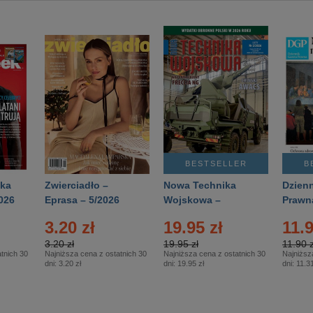
BESTSELLER
B
ka
Zwierciadło –
Nowa Technika
Dzienn
026
Eprasa – 5/2026
Wojskowa –
Prawn
Eprasa – 2/2026
65/20
3.20 zł
19.95 zł
11.9
3.20 zł
19.95 zł
11.90 z
tnich 30
Najniższa cena z ostatnich 30
Najniższa cena z ostatnich 30
Najniższ
dni:
3.20 zł
dni:
19.95 zł
dni:
11.31