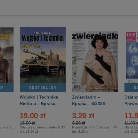
ER
BESTSELLER
B
Wojsko i Technika
Zwierciadło –
Dzienn
6
Historia – Eprasa –
Eprasa – 6/2026
Prawn
2/2026
74/20
19.00 zł
3.20 zł
11.9
19.00 zł
3.20 zł
11.90 z
tnich 30
Najniższa cena z ostatnich 30
Najniższa cena z ostatnich 30
Najniższ
dni:
19.00 zł
dni:
3.20 zł
dni:
11.31