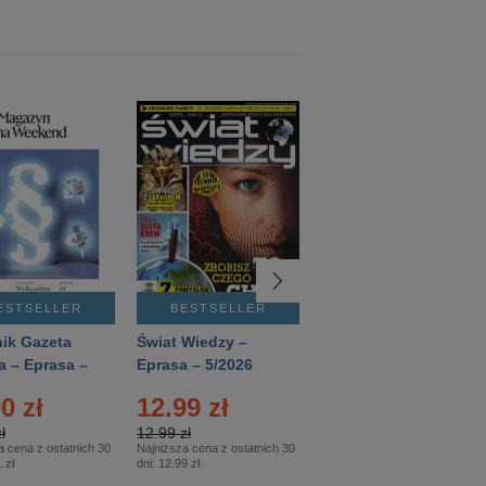
ESTSELLER
BESTSELLER
BESTSELLER
ik Gazeta
Świat Wiedzy –
T3 – Eprasa –
a – Eprasa –
Eprasa – 5/2026
4/2026
26
0 zł
12.99 zł
9.50 zł
ł
12.99 zł
9.50 zł
a cena z ostatnich 30
Najniższa cena z ostatnich 30
Najniższa cena z ostatnich 30
 zł
dni:
12.99 zł
dni:
11.90 zł