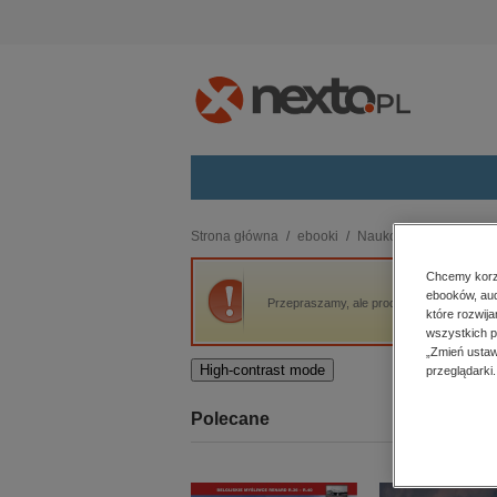
Kategorie
Strona główna
ebooki
Naukowe i akademicki
budownictwo, aranżacja wnętrz
Chcemy korzy
ebooków, aud
biznesowe, branżowe, gospodarka
Przepraszamy, ale produkt „Szymborska po
które rozwij
darmowe wydania
wszystkich p
dzienniki
„Zmień ustaw
High-contrast mode
przeglądarki.
edukacja
hobby, sport, rozrywka
Polecane
komputery, internet, technologie,
informatyka
kobiece, lifestyle, kultura