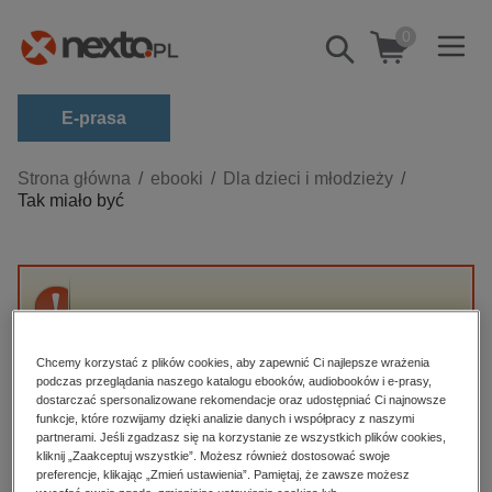
0
Pokaż/schowaj
wyszukiwarkę
E-prasa
Kategorie
Strona główna
ebooki
Dla dzieci i młodzieży
Tak miało być
Zobacz wszystkie E-prasa
budownictwo, aranżacja wnętrz
biznesowe, branżowe, gospodarka
Przepraszamy, ale produkt „Tak miało być” nie
darmowe wydania
jest dostępny.
dzienniki
Chcemy korzystać z plików cookies, aby zapewnić Ci najlepsze wrażenia
podczas przeglądania naszego katalogu ebooków, audiobooków i e-prasy,
edukacja
dostarczać spersonalizowane rekomendacje oraz udostępniać Ci najnowsze
High-contrast mode
funkcje, które rozwijamy dzięki analizie danych i współpracy z naszymi
hobby, sport, rozrywka
partnerami. Jeśli zgadzasz się na korzystanie ze wszystkich plików cookies,
Polecane
kliknij „Zaakceptuj wszystkie”. Możesz również dostosować swoje
komputery, internet, technologie, informatyka
preferencje, klikając „Zmień ustawienia”. Pamiętaj, że zawsze możesz