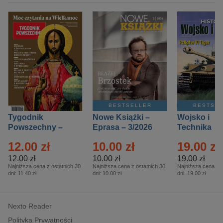
BESTSELLER
BESTSE
Tygodnik
Nowe Książki –
Wojsko i
Powszechny –
Eprasa – 3/2026
Technika
Eprasa – 14/2026
Historia – E
12.00 zł
10.00 zł
19.00 zł
– 2/2026
12.00 zł
10.00 zł
19.00 zł
Najniższa cena z ostatnich 30
Najniższa cena z ostatnich 30
Najniższa cena z o
dni:
11.40 zł
dni:
10.00 zł
dni:
19.00 zł
Nexto Reader
Polityka Prywatności