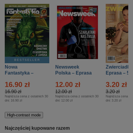
BESTSELLER
Nowa
Newsweek
Zwierciadło
Fantastyka –
Polska – Eprasa
Eprasa – 5/
Eprasa – 5/2026
– 13/2026
16.90 zł
12.00 zł
3.20 zł
16.90 zł
12.00 zł
3.20 zł
Najniższa cena z ostatnich 30
Najniższa cena z ostatnich 30
Najniższa cena z o
dni:
16.90 zł
dni:
12.00 zł
dni:
3.20 zł
High-contrast mode
Najczęściej kupowane razem