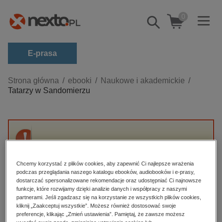
0
Pokaż/schowaj
wyszukiwarkę
E-prasa
Kategorie
Strona główna
ebooki
Naukowe i akademickie
Tatarzy w Sandomierzu
Zobacz wszystkie E-prasa
budownictwo, aranżacja wnętrz
biznesowe, branżowe, gospodarka
Przepraszamy, ale produkt „Tatarzy w
darmowe wydania
Sandomierzu” nie jest dostępny.
dzienniki
Chcemy korzystać z plików cookies, aby zapewnić Ci najlepsze wrażenia
podczas przeglądania naszego katalogu ebooków, audiobooków i e-prasy,
edukacja
dostarczać spersonalizowane rekomendacje oraz udostępniać Ci najnowsze
High-contrast mode
funkcje, które rozwijamy dzięki analizie danych i współpracy z naszymi
hobby, sport, rozrywka
partnerami. Jeśli zgadzasz się na korzystanie ze wszystkich plików cookies,
Polecane
kliknij „Zaakceptuj wszystkie”. Możesz również dostosować swoje
komputery, internet, technologie, informatyka
preferencje, klikając „Zmień ustawienia”. Pamiętaj, że zawsze możesz