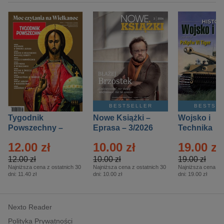
BESTSELLER
BESTSE
Tygodnik
Nowe Książki –
Wojsko i
Powszechny –
Eprasa – 3/2026
Technika
Eprasa – 14/2026
Historia – E
12.00 zł
10.00 zł
19.00 zł
– 2/2026
12.00 zł
10.00 zł
19.00 zł
Najniższa cena z ostatnich 30
Najniższa cena z ostatnich 30
Najniższa cena z o
dni:
11.40 zł
dni:
10.00 zł
dni:
19.00 zł
Nexto Reader
Polityka Prywatności