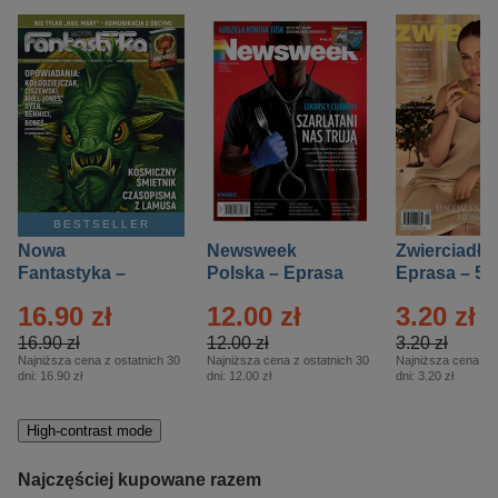
BESTSELLER
Nowa
Newsweek
Zwierciadło
Fantastyka –
Polska – Eprasa
Eprasa – 5/
Eprasa – 5/2026
– 13/2026
16.90 zł
12.00 zł
3.20 zł
16.90 zł
12.00 zł
3.20 zł
Najniższa cena z ostatnich 30
Najniższa cena z ostatnich 30
Najniższa cena z o
dni:
16.90 zł
dni:
12.00 zł
dni:
3.20 zł
High-contrast mode
Najczęściej kupowane razem