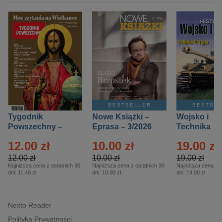
BESTSELLER
BESTSE
Tygodnik
Nowe Książki –
Wojsko i
Powszechny –
Eprasa – 3/2026
Technika
Eprasa – 14/2026
Historia – E
12.00 zł
10.00 zł
19.00 zł
– 2/2026
12.00 zł
10.00 zł
19.00 zł
Najniższa cena z ostatnich 30
Najniższa cena z ostatnich 30
Najniższa cena z o
dni:
11.40 zł
dni:
10.00 zł
dni:
19.00 zł
Nexto Reader
Polityka Prywatności