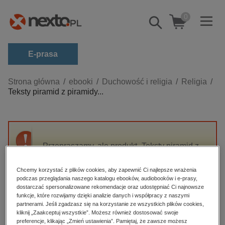
0
Pokaż/schowaj
wyszukiwarkę
E-prasa
Kategorie
Strona główna
ebooki
Duchowość i religia
Religia
Teksty piramid z piramidy...
Zobacz wszystkie E-prasa
budownictwo, aranżacja wnętrz
biznesowe, branżowe, gospodarka
Przepraszamy, ale produkt „Teksty piramid z
darmowe wydania
piramidy Unisa” nie jest dostępny.
dzienniki
Chcemy korzystać z plików cookies, aby zapewnić Ci najlepsze wrażenia
podczas przeglądania naszego katalogu ebooków, audiobooków i e-prasy,
edukacja
High-contrast mode
dostarczać spersonalizowane rekomendacje oraz udostępniać Ci najnowsze
hobby, sport, rozrywka
funkcje, które rozwijamy dzięki analizie danych i współpracy z naszymi
partnerami. Jeśli zgadzasz się na korzystanie ze wszystkich plików cookies,
Polecane
komputery, internet, technologie, informatyka
kliknij „Zaakceptuj wszystkie”. Możesz również dostosować swoje
preferencje, klikając „Zmień ustawienia”. Pamiętaj, że zawsze możesz