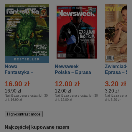
BESTSELLER
Nowa
Newsweek
Zwierciadło
Fantastyka –
Polska – Eprasa
Eprasa – 5/
Eprasa – 5/2026
– 13/2026
16.90 zł
12.00 zł
3.20 zł
16.90 zł
12.00 zł
3.20 zł
Najniższa cena z ostatnich 30
Najniższa cena z ostatnich 30
Najniższa cena z o
dni:
16.90 zł
dni:
12.00 zł
dni:
3.20 zł
High-contrast mode
Najczęściej kupowane razem