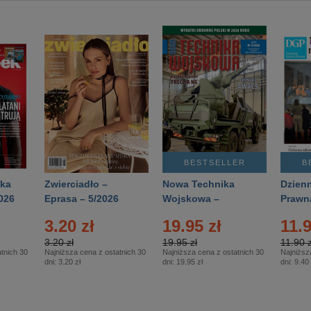
BESTSELLER
B
ka
Zwierciadło –
Nowa Technika
Dzienn
026
Eprasa – 5/2026
Wojskowa –
Prawn
Eprasa – 2/2026
65/20
3.20 zł
19.95 zł
11.9
3.20 zł
19.95 zł
11.90 z
tnich 30
Najniższa cena z ostatnich 30
Najniższa cena z ostatnich 30
Najniższ
dni:
3.20 zł
dni:
19.95 zł
dni:
9.40 