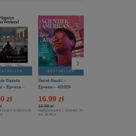
ESTSELLER
BESTSELLER
BESTSELLER
ik Gazeta
Świat Nauki –
Mówią Wieki –
a – Eprasa –
Eprasa – 4/2026
Eprasa – 3/2026
26
0 zł
16.99 zł
12.50 zł
ł
16.99 zł
12.50 zł
a cena z ostatnich 30
Najniższa cena z ostatnich 30
Najniższa cena z ostatnich 30
zł
dni:
16.99 zł
dni:
12.50 zł