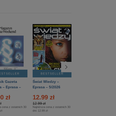
ESTSELLER
BESTSELLER
BESTSELLER
ik Gazeta
Świat Wiedzy –
T3 – Eprasa –
a – Eprasa –
Eprasa – 5/2026
4/2026
26
0 zł
12.99 zł
9.50 zł
ł
12.99 zł
9.50 zł
a cena z ostatnich 30
Najniższa cena z ostatnich 30
Najniższa cena z ostatnich 30
zł
dni:
12.99 zł
dni:
11.90 zł