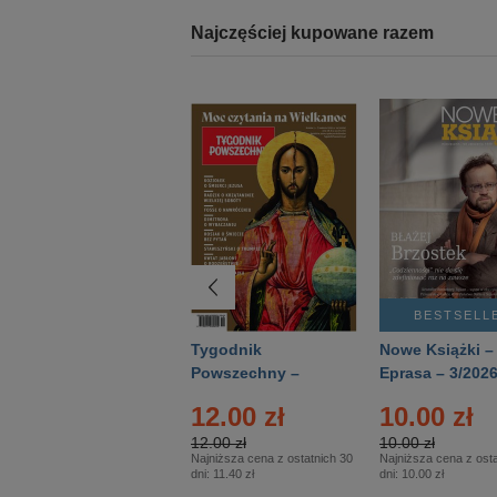
Najczęściej kupowane razem
BESTSELLER
BESTSELL
Technika
Tygodnik
Nowe Książki –
Wojskowa Historia
Powszechny –
Eprasa – 3/202
- Numer specjalny
Eprasa – 14/2026
24.95 zł
12.00 zł
10.00 zł
– Eprasa – 2/2026
24.95 zł
12.00 zł
10.00 zł
Najniższa cena z ostatnich 30
Najniższa cena z ostatnich 30
Najniższa cena z osta
dni:
24.95 zł
dni:
11.40 zł
dni:
10.00 zł