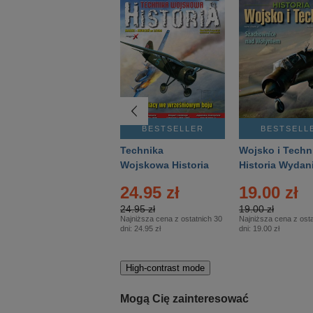
BESTSELLER
BESTSELLER
BESTSELL
Gość Niedzielny -
Technika
Wojsko i Techn
Warszawski –
Wojskowa Historia
Historia Wydan
Eprasa – 14/2026
– Eprasa – 2/2026
Specjalne – Ep
4.00 zł
24.95 zł
19.00 zł
– 2/2026
4.00 zł
24.95 zł
19.00 zł
Najniższa cena z ostatnich 30
Najniższa cena z ostatnich 30
Najniższa cena z osta
dni:
3.80 zł
dni:
24.95 zł
dni:
19.00 zł
High-contrast mode
Mogą Cię zainteresować