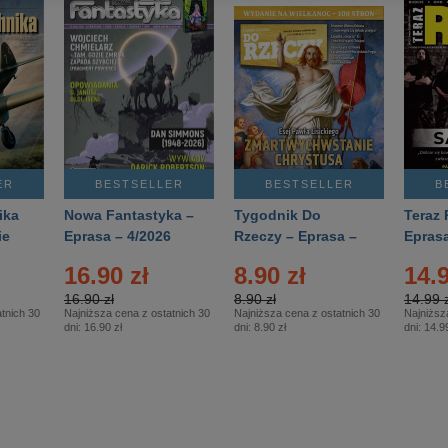
ER
BESTSELLER
BESTSELLER
B
ika
Nowa Fantastyka –
Tygodnik Do
Teraz 
ie
Eprasa – 4/2026
Rzeczy – Eprasa –
Eprasa
rasa
14/2026
16.90 zł
8.90 zł
14.9
16.90 zł
8.90 zł
14.99 z
tnich 30
Najniższa cena z ostatnich 30
Najniższa cena z ostatnich 30
Najniższ
dni:
16.90 zł
dni:
8.90 zł
dni:
14.99