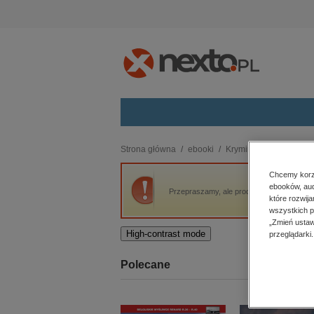
Kategorie
Strona główna
ebooki
Kryminał, sensacja, thri
budownictwo, aranżacja wnętrz
Chcemy korzy
ebooków, aud
biznesowe, branżowe, gospodarka
Przepraszamy, ale produkt „That Affair Nex
które rozwij
darmowe wydania
wszystkich p
dzienniki
„Zmień ustaw
High-contrast mode
przeglądarki.
edukacja
hobby, sport, rozrywka
Polecane
komputery, internet, technologie,
informatyka
kobiece, lifestyle, kultura