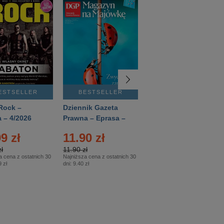
ESTSELLER
BESTSELLER
BESTSELLER
Rock –
Dziennik Gazeta
Świat Wiedzy
 – 4/2026
Prawna – Eprasa –
Historia – Eprasa –
83/2026
2/2026
9 zł
11.90 zł
13.99 zł
ł
11.90 zł
13.99 zł
a cena z ostatnich 30
Najniższa cena z ostatnich 30
Najniższa cena z ostatnich 30
 zł
dni:
9.40 zł
dni:
13.99 zł