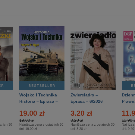
ER
BESTSELLER
B
Wojsko i Technika
Zwierciadło –
Dzienn
6
Historia – Eprasa –
Eprasa – 6/2026
Prawn
2/2026
74/20
19.00 zł
3.20 zł
11.9
19.00 zł
3.20 zł
11.90 z
tnich 30
Najniższa cena z ostatnich 30
Najniższa cena z ostatnich 30
Najniższ
dni:
19.00 zł
dni:
3.20 zł
dni:
9.40 