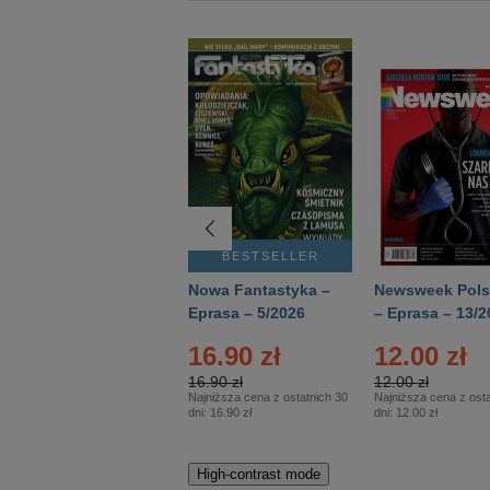
BESTSELLER
BESTSELLER
Deutsch Aktuell –
Nowa Fantastyka –
Newsweek Pols
Eprasa – 2/2026
Eprasa – 5/2026
– Eprasa – 13/2
22.90 zł
16.90 zł
12.00 zł
22.90 zł
16.90 zł
12.00 zł
Najniższa cena z ostatnich 30
Najniższa cena z ostatnich 30
Najniższa cena z osta
dni:
22.90 zł
dni:
16.90 zł
dni:
12.00 zł
High-contrast mode