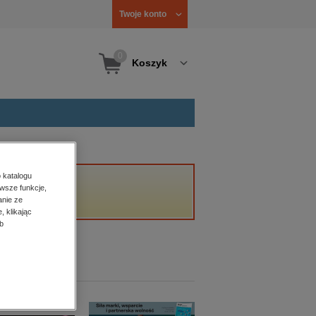
Twoje konto
0
Koszyk
 katalogu
wsze funkcje,
anie ze
, klikając
b