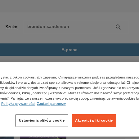
Szukaj
Szukaj
E-prasa
ller
That Affair Next Door
Zobacz wszystkie E-prasa
polityka, społeczno-informacyjne
stać z plików cookies, aby zapewnić Ci najlepsze wrażenia podczas przeglądania naszego
iobooków i e-prasy, dostarczać spersonalizowane rekomendacje oraz udostępniać Ci najno
psychologiczne
t Door” nie jest dostępny.
amy dzięki analizie danych i współpracy z naszymi partnerami. Jeśli zgadzasz się na korzyst
inne
lików cookies, kliknij „Zaakceptuj wszystkie”. Możesz również dostosować swoje preferencje
popularno-naukowe
ienia”. Pamiętaj, że zawsze możesz wycofać swoją zgodę, zmieniając ustawienia cookies lu
Polityka prywatności
Zaufani partnerzy
historia
zdrowie
religie
Ustawienia plików cookie
Akceptuj pliki cookie