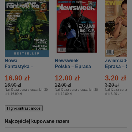
BESTSELLER
Nowa
Newsweek
Zwierciadło
Fantastyka –
Polska – Eprasa
Eprasa – 5/
Eprasa – 5/2026
– 13/2026
16.90 zł
12.00 zł
3.20 zł
16.90 zł
12.00 zł
3.20 zł
Najniższa cena z ostatnich 30
Najniższa cena z ostatnich 30
Najniższa cena z o
dni:
16.90 zł
dni:
12.00 zł
dni:
3.20 zł
High-contrast mode
Najczęściej kupowane razem