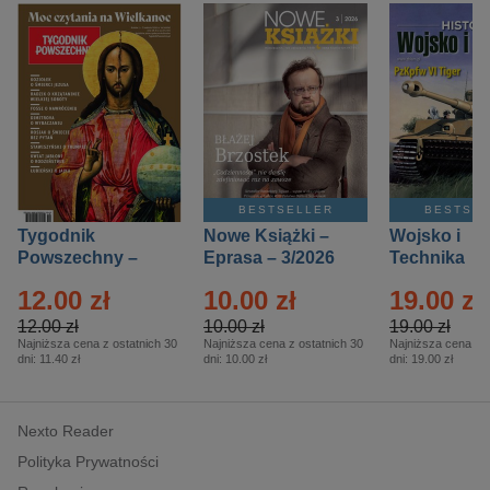
BESTSELLER
BESTSE
Tygodnik
Nowe Książki –
Wojsko i
Powszechny –
Eprasa – 3/2026
Technika
Eprasa – 14/2026
Historia – E
12.00 zł
10.00 zł
19.00 zł
– 2/2026
12.00 zł
10.00 zł
19.00 zł
Najniższa cena z ostatnich 30
Najniższa cena z ostatnich 30
Najniższa cena z o
dni:
11.40 zł
dni:
10.00 zł
dni:
19.00 zł
Nexto Reader
Polityka Prywatności