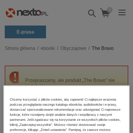
0
Pokaż/schowaj
wyszukiwarkę
E-prasa
Kategorie
Strona główna
ebooki
Obyczajowe
The Bravo
Zobacz wszystkie E-prasa
budownictwo, aranżacja wnętrz
biznesowe, branżowe, gospodarka
Przepraszamy, ale produkt „The Bravo” nie
jest dostępny.
darmowe wydania
dzienniki
Chcemy korzystać z plików cookies, aby zapewnić Ci najlepsze wrażenia
High-contrast mode
podczas przeglądania naszego katalogu ebooków, audiobooków i e-prasy,
edukacja
dostarczać spersonalizowane rekomendacje oraz udostępniać Ci najnowsze
hobby, sport, rozrywka
funkcje, które rozwijamy dzięki analizie danych i współpracy z naszymi
Polecane
partnerami. Jeśli zgadzasz się na korzystanie ze wszystkich plików cookies,
komputery, internet, technologie, informatyka
kliknij „Zaakceptuj wszystkie”. Możesz również dostosować swoje
preferencje, klikając „Zmień ustawienia”. Pamiętaj, że zawsze możesz