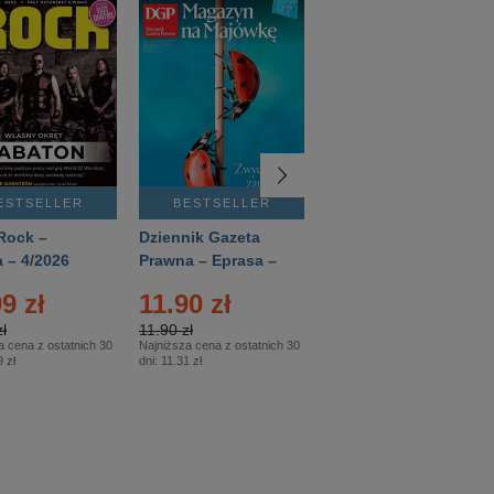
ESTSELLER
BESTSELLER
BESTSELLER
Rock –
Dziennik Gazeta
Świat Wiedzy
 – 4/2026
Prawna – Eprasa –
Historia – Eprasa –
83/2026
2/2026
9 zł
11.90 zł
13.99 zł
ł
11.90 zł
13.99 zł
a cena z ostatnich 30
Najniższa cena z ostatnich 30
Najniższa cena z ostatnich 30
 zł
dni:
11.31 zł
dni:
13.99 zł