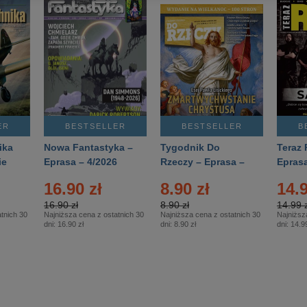
ER
BESTSELLER
BESTSELLER
B
ika
Nowa Fantastyka –
Tygodnik Do
Teraz 
ie
Eprasa – 4/2026
Rzeczy – Eprasa –
Eprasa
rasa
14/2026
16.90 zł
8.90 zł
14.9
16.90 zł
8.90 zł
14.99 z
tnich 30
Najniższa cena z ostatnich 30
Najniższa cena z ostatnich 30
Najniższ
dni:
16.90 zł
dni:
8.90 zł
dni:
14.99