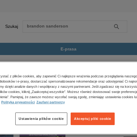
Szukaj
Szukaj
E-prasa
th Queen
Zobacz wszystkie E-prasa
polityka, społeczno-informacyjne
stać z plików cookies, aby zapewnić Ci najlepsze wrażenia podczas przeglądania naszego
iobooków i e-prasy, dostarczać spersonalizowane rekomendacje oraz udostępniać Ci najno
psychologiczne
n” nie jest dostępny.
amy dzięki analizie danych i współpracy z naszymi partnerami. Jeśli zgadzasz się na korzyst
inne
lików cookies, kliknij „Zaakceptuj wszystkie”. Możesz również dostosować swoje preferencje
popularno-naukowe
ienia”. Pamiętaj, że zawsze możesz wycofać swoją zgodę, zmieniając ustawienia cookies lu
Polityka prywatności
Zaufani partnerzy
historia
zdrowie
religie
Ustawienia plików cookie
Akceptuj pliki cookie