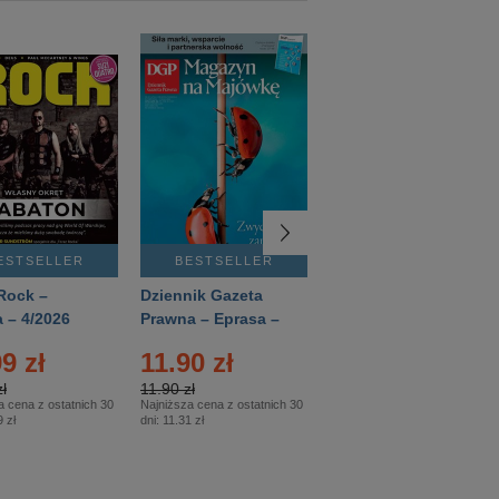
ESTSELLER
BESTSELLER
BESTSELLER
Rock –
Dziennik Gazeta
Świat Wiedzy
 – 4/2026
Prawna – Eprasa –
Historia – Eprasa –
83/2026
2/2026
9 zł
11.90 zł
13.99 zł
ł
11.90 zł
13.99 zł
a cena z ostatnich 30
Najniższa cena z ostatnich 30
Najniższa cena z ostatnich 30
 zł
dni:
11.31 zł
dni:
13.99 zł