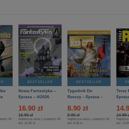
ER
BESTSELLER
BESTSELLER
B
ika
Nowa Fantastyka –
Tygodnik Do
Teraz 
ie
Eprasa – 4/2026
Rzeczy – Eprasa –
Eprasa
rasa
14/2026
16.90 zł
8.90 zł
14.9
16.90 zł
8.90 zł
14.99 z
tnich 30
Najniższa cena z ostatnich 30
Najniższa cena z ostatnich 30
Najniższ
dni:
16.90 zł
dni:
8.90 zł
dni:
14.99