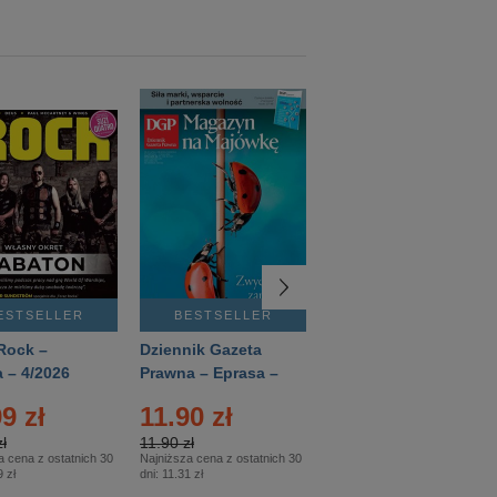
ESTSELLER
BESTSELLER
BESTSELLER
Rock –
Dziennik Gazeta
Świat Wiedzy
 – 4/2026
Prawna – Eprasa –
Historia – Eprasa –
83/2026
2/2026
9 zł
11.90 zł
13.99 zł
ł
11.90 zł
13.99 zł
a cena z ostatnich 30
Najniższa cena z ostatnich 30
Najniższa cena z ostatnich 30
 zł
dni:
11.31 zł
dni:
13.99 zł