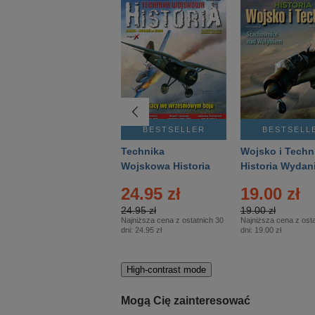
BESTSELLER
BESTSELLER
BESTSELL
Gość Niedzielny -
Technika
Wojsko i Techn
Warszawski –
Wojskowa Historia
Historia Wydan
Eprasa – 14/2026
– Eprasa – 2/2026
Specjalne – Ep
24.95 zł
19.00 zł
– 2/2026
24.95 zł
19.00 zł
Najniższa cena z ostatnich 30
Najniższa cena z osta
dni:
24.95 zł
dni:
19.00 zł
High-contrast mode
Mogą Cię zainteresować