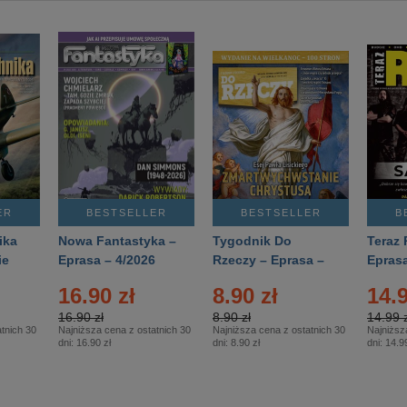
ER
BESTSELLER
BESTSELLER
B
ika
Nowa Fantastyka –
Tygodnik Do
Teraz 
ie
Eprasa – 4/2026
Rzeczy – Eprasa –
Eprasa
rasa
14/2026
16.90 zł
8.90 zł
14.9
16.90 zł
8.90 zł
14.99 z
tnich 30
Najniższa cena z ostatnich 30
Najniższa cena z ostatnich 30
Najniższ
dni:
16.90 zł
dni:
8.90 zł
dni:
14.99