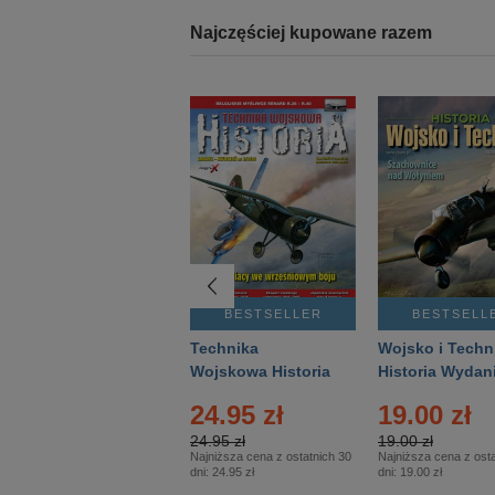
Najczęściej kupowane razem
BESTSELLER
BESTSELLER
BESTSELL
Gość Niedzielny -
Technika
Wojsko i Techn
Warszawski –
Wojskowa Historia
Historia Wydan
Eprasa – 14/2026
– Eprasa – 2/2026
Specjalne – Ep
24.95 zł
19.00 zł
– 2/2026
24.95 zł
19.00 zł
Najniższa cena z ostatnich 30
Najniższa cena z osta
dni:
24.95 zł
dni:
19.00 zł