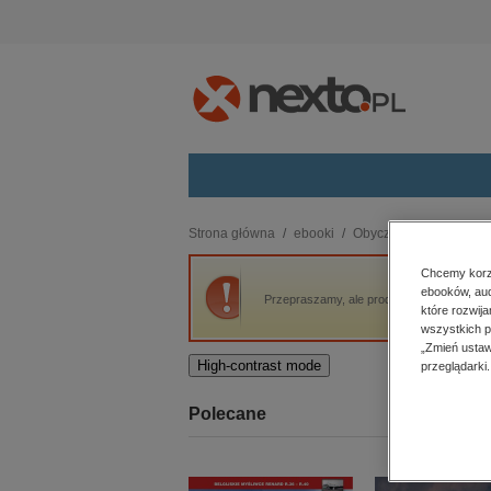
Kategorie
Strona główna
ebooki
Obyczajowe
The Fif
budownictwo, aranżacja wnętrz
Chcemy korzy
ebooków, aud
biznesowe, branżowe, gospodarka
Przepraszamy, ale produkt „The Fifth Quee
które rozwij
darmowe wydania
wszystkich p
dzienniki
„Zmień ustaw
High-contrast mode
przeglądarki.
edukacja
hobby, sport, rozrywka
Polecane
komputery, internet, technologie,
informatyka
kobiece, lifestyle, kultura