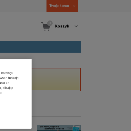
Twoje konto
0
Koszyk
 katalogu
wsze funkcje,
anie ze
, klikając
b