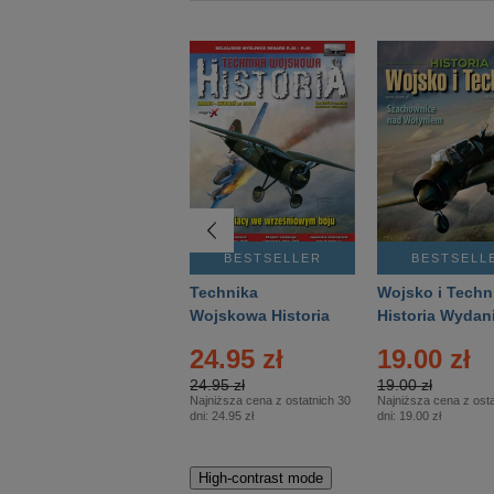
BESTSELLER
BESTSELLER
BESTSELL
Gość Niedzielny -
Technika
Wojsko i Techn
Warszawski –
Wojskowa Historia
Historia Wydan
Eprasa – 14/2026
– Eprasa – 2/2026
Specjalne – Ep
24.95 zł
19.00 zł
– 2/2026
24.95 zł
19.00 zł
Najniższa cena z ostatnich 30
Najniższa cena z osta
dni:
24.95 zł
dni:
19.00 zł
High-contrast mode