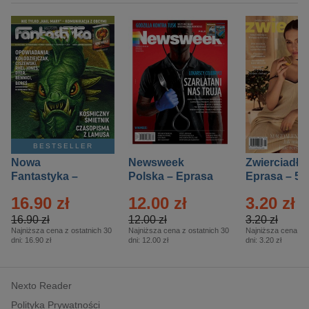
BESTSELLER
Nowa
Newsweek
Zwierciadło
Fantastyka –
Polska – Eprasa
Eprasa – 5/
Eprasa – 5/2026
– 13/2026
16.90 zł
12.00 zł
3.20 zł
16.90 zł
12.00 zł
3.20 zł
Najniższa cena z ostatnich 30
Najniższa cena z ostatnich 30
Najniższa cena z o
dni:
16.90 zł
dni:
12.00 zł
dni:
3.20 zł
Nexto Reader
Polityka Prywatności