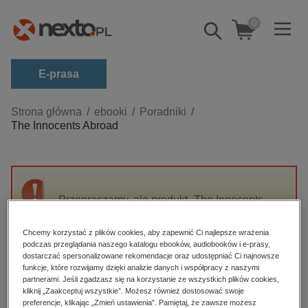
0
Pokaż/schowaj
wyszukiwarkę
E-prasa
Kategorie
Strona główna
ebooki
Poradniki
The Innocents Abroad
Zobacz wszystkie E-prasa
budownictwo, aranżacja wnętrz
biznesowe, branżowe, gospodarka
Przepraszamy, ale produkt „The Innocents
darmowe wydania
Abroad” nie jest dostępny.
dzienniki
Chcemy korzystać z plików cookies, aby zapewnić Ci najlepsze wrażenia
podczas przeglądania naszego katalogu ebooków, audiobooków i e-prasy,
edukacja
High-contrast mode
dostarczać spersonalizowane rekomendacje oraz udostępniać Ci najnowsze
hobby, sport, rozrywka
funkcje, które rozwijamy dzięki analizie danych i współpracy z naszymi
partnerami. Jeśli zgadzasz się na korzystanie ze wszystkich plików cookies,
Polecane
komputery, internet, technologie, informatyka
kliknij „Zaakceptuj wszystkie”. Możesz również dostosować swoje
preferencje, klikając „Zmień ustawienia”. Pamiętaj, że zawsze możesz