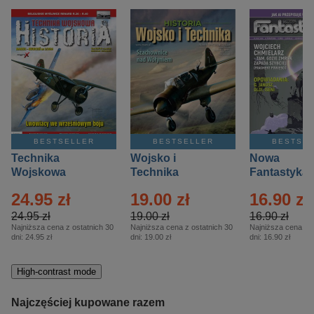
BESTSELLER
BESTSELLER
BESTSE
Technika
Wojsko i
Nowa
Wojskowa
Technika
Fantastyka 
Historia – Eprasa
Historia Wydanie
Eprasa – 4/
24.95 zł
19.00 zł
16.90 zł
– 2/2026
Specjalne –
Eprasa – 2/2026
24.95 zł
19.00 zł
16.90 zł
Najniższa cena z ostatnich 30
Najniższa cena z ostatnich 30
Najniższa cena z o
dni:
24.95 zł
dni:
19.00 zł
dni:
16.90 zł
High-contrast mode
Najczęściej kupowane razem