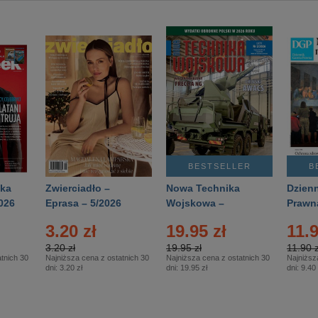
BESTSELLER
B
ka
Zwierciadło –
Nowa Technika
Dzienn
026
Eprasa – 5/2026
Wojskowa –
Prawn
Eprasa – 2/2026
65/20
3.20 zł
19.95 zł
11.9
3.20 zł
19.95 zł
11.90 z
tnich 30
Najniższa cena z ostatnich 30
Najniższa cena z ostatnich 30
Najniższ
dni:
3.20 zł
dni:
19.95 zł
dni:
9.40 