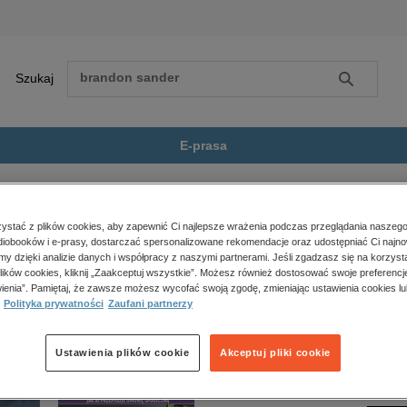
Szukaj
Szukaj
E-prasa
tyka
The Polish Quarterly of International...
Zobacz wszystkie E-prasa
polityka, społeczno-informacyjne
stać z plików cookies, aby zapewnić Ci najlepsze wrażenia podczas przeglądania naszego
iobooków i e-prasy, dostarczać spersonalizowane rekomendacje oraz udostępniać Ci najno
psychologiczne
erly of International Affairs 1/2017” nie jest dostępny.
amy dzięki analizie danych i współpracy z naszymi partnerami. Jeśli zgadzasz się na korzyst
inne
lików cookies, kliknij „Zaakceptuj wszystkie”. Możesz również dostosować swoje preferencje
popularno-naukowe
ienia”. Pamiętaj, że zawsze możesz wycofać swoją zgodę, zmieniając ustawienia cookies lu
Polityka prywatności
Zaufani partnerzy
historia
zdrowie
religie
Ustawienia plików cookie
Akceptuj pliki cookie