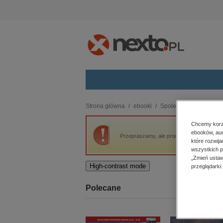
Kategorie
Strona główna
ebooki
Społeczeństwo
Poli
budownictwo, aranżacja wnętrz
Chcemy korzy
ebooków, aud
biznesowe, branżowe, gospodarka
Przepraszamy, ale produkt „The Polish Quart
które rozwij
darmowe wydania
wszystkich p
dzienniki
„Zmień ustaw
High-contrast mode
przeglądarki.
edukacja
hobby, sport, rozrywka
Polecane
komputery, internet, technologie,
informatyka
kobiece, lifestyle, kultura