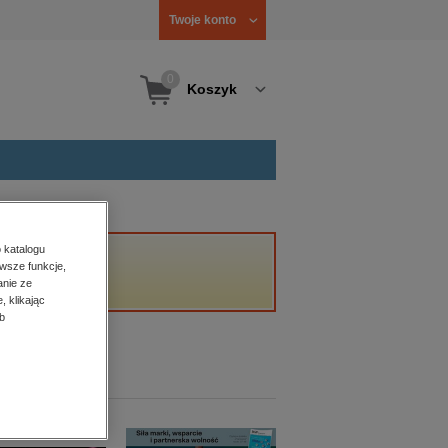
Twoje konto
0
Koszyk
 katalogu
wsze funkcje,
anie ze
, klikając
b