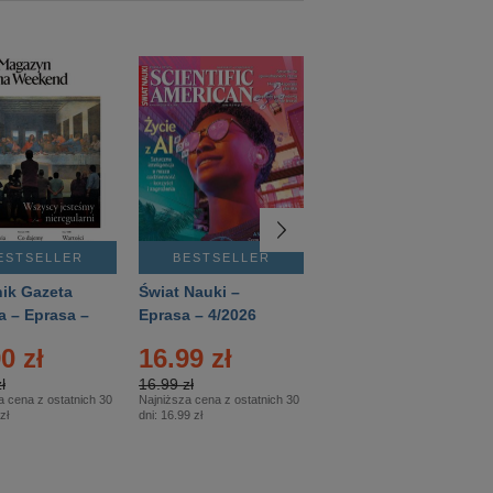
ESTSELLER
BESTSELLER
BESTSELLER
ik Gazeta
Świat Nauki –
Mówią Wieki –
a – Eprasa –
Eprasa – 4/2026
Eprasa – 3/2026
26
0 zł
16.99 zł
12.50 zł
ł
16.99 zł
12.50 zł
a cena z ostatnich 30
Najniższa cena z ostatnich 30
Najniższa cena z ostatnich 30
zł
dni:
16.99 zł
dni:
12.50 zł