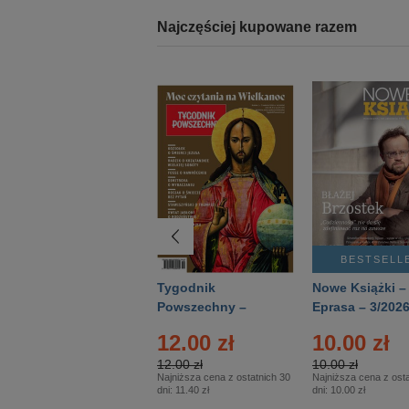
Najczęściej kupowane razem
BESTSELLER
BESTSELL
Technika
Tygodnik
Nowe Książki –
Wojskowa Historia
Powszechny –
Eprasa – 3/202
- Numer specjalny
Eprasa – 14/2026
12.00 zł
10.00 zł
– Eprasa – 2/2026
12.00 zł
10.00 zł
Najniższa cena z ostatnich 30
Najniższa cena z osta
dni:
11.40 zł
dni:
10.00 zł