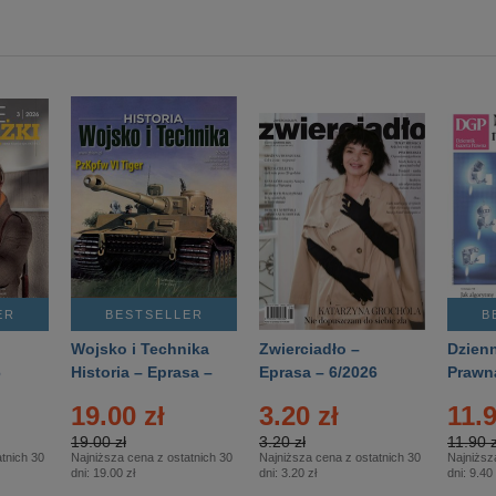
ER
BESTSELLER
B
Wojsko i Technika
Zwierciadło –
Dzienn
6
Historia – Eprasa –
Eprasa – 6/2026
Prawn
2/2026
74/20
19.00 zł
3.20 zł
11.9
19.00 zł
3.20 zł
11.90 z
tnich 30
Najniższa cena z ostatnich 30
Najniższa cena z ostatnich 30
Najniższ
dni:
19.00 zł
dni:
3.20 zł
dni:
9.40 