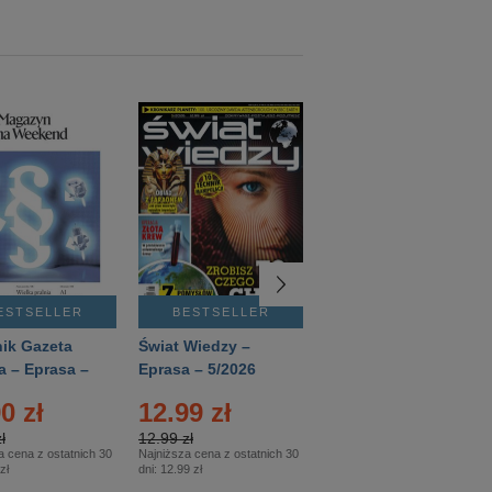
ESTSELLER
BESTSELLER
BESTSELLER
ik Gazeta
Świat Wiedzy –
T3 – Eprasa –
a – Eprasa –
Eprasa – 5/2026
4/2026
26
0 zł
12.99 zł
9.50 zł
ł
12.99 zł
9.50 zł
a cena z ostatnich 30
Najniższa cena z ostatnich 30
Najniższa cena z ostatnich 30
zł
dni:
12.99 zł
dni:
11.90 zł