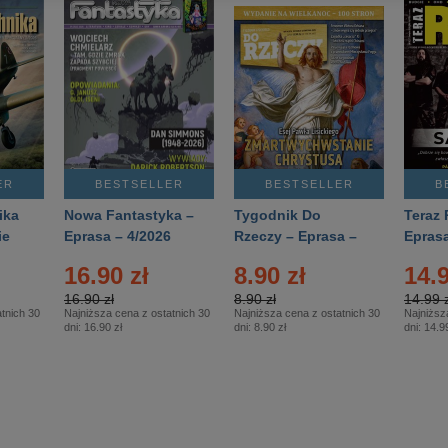
ER
BESTSELLER
BESTSELLER
B
ika
Nowa Fantastyka –
Tygodnik Do
Teraz 
ie
Eprasa – 4/2026
Rzeczy – Eprasa –
Eprasa
rasa
14/2026
16.90 zł
8.90 zł
14.9
16.90 zł
8.90 zł
14.99 z
tnich 30
Najniższa cena z ostatnich 30
Najniższa cena z ostatnich 30
Najniższ
dni:
16.90 zł
dni:
8.90 zł
dni:
14.99