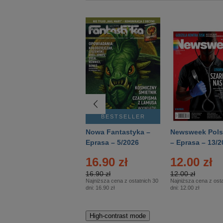
BESTSELLER
BESTSELLER
Deutsch Aktuell –
Nowa Fantastyka –
Newsweek Pols
Eprasa – 2/2026
Eprasa – 5/2026
– Eprasa – 13/2
16.90 zł
12.00 zł
16.90 zł
12.00 zł
Najniższa cena z ostatnich 30
Najniższa cena z osta
dni:
16.90 zł
dni:
12.00 zł
High-contrast mode