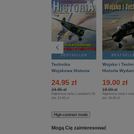
BESTSELLER
BESTSELLER
BESTSELL
Gość Niedzielny -
Technika
Wojsko i Techn
Warszawski –
Wojskowa Historia
Historia Wydan
Eprasa – 14/2026
– Eprasa – 2/2026
Specjalne – Ep
4.00 zł
24.95 zł
19.00 zł
– 2/2026
4.00 zł
24.95 zł
19.00 zł
Najniższa cena z ostatnich 30
Najniższa cena z ostatnich 30
Najniższa cena z osta
dni:
3.80 zł
dni:
24.95 zł
dni:
19.00 zł
High-contrast mode
Mogą Cię zainteresować