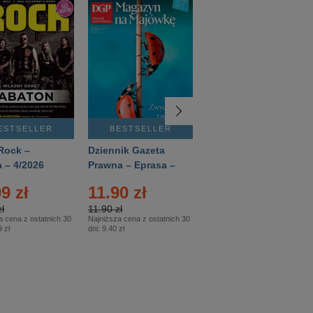
ESTSELLER
BESTSELLER
BESTSELLER
Rock –
Dziennik Gazeta
Świat Wiedzy
 – 4/2026
Prawna – Eprasa –
Historia – Eprasa –
83/2026
2/2026
9 zł
11.90 zł
13.99 zł
ł
11.90 zł
13.99 zł
a cena z ostatnich 30
Najniższa cena z ostatnich 30
Najniższa cena z ostatnich 30
 zł
dni:
9.40 zł
dni:
13.99 zł