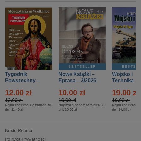
BESTSELLER
BESTSE
Tygodnik
Nowe Książki –
Wojsko i
Powszechny –
Eprasa – 3/2026
Technika
Eprasa – 14/2026
Historia – E
12.00 zł
10.00 zł
19.00 zł
– 2/2026
12.00 zł
10.00 zł
19.00 zł
Najniższa cena z ostatnich 30
Najniższa cena z ostatnich 30
Najniższa cena z o
dni:
11.40 zł
dni:
10.00 zł
dni:
19.00 zł
Nexto Reader
Polityka Prywatności