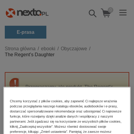
0
Pokaż/schowaj
wyszukiwarkę
E-prasa
Kategorie
Strona główna
ebooki
Obyczajowe
The Regent’s Daughter
Zobacz wszystkie E-prasa
budownictwo, aranżacja wnętrz
biznesowe, branżowe, gospodarka
Przepraszamy, ale produkt „The Regent’s
darmowe wydania
Daughter” nie jest dostępny.
dzienniki
Chcemy korzystać z plików cookies, aby zapewnić Ci najlepsze wrażenia
podczas przeglądania naszego katalogu ebooków, audiobooków i e-prasy,
edukacja
High-contrast mode
dostarczać spersonalizowane rekomendacje oraz udostępniać Ci najnowsze
hobby, sport, rozrywka
funkcje, które rozwijamy dzięki analizie danych i współpracy z naszymi
partnerami. Jeśli zgadzasz się na korzystanie ze wszystkich plików cookies,
Polecane
komputery, internet, technologie, informatyka
kliknij „Zaakceptuj wszystkie”. Możesz również dostosować swoje
preferencje, klikając „Zmień ustawienia”. Pamiętaj, że zawsze możesz