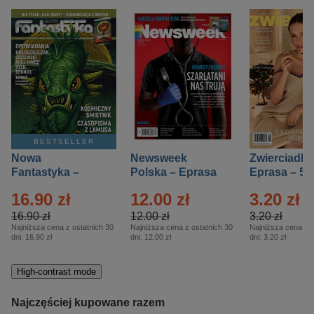
BESTSELLER
Nowa
Newsweek
Zwierciadło
Fantastyka –
Polska – Eprasa
Eprasa – 5/
Eprasa – 5/2026
– 13/2026
16.90 zł
12.00 zł
3.20 zł
16.90 zł
12.00 zł
3.20 zł
Najniższa cena z ostatnich 30
Najniższa cena z ostatnich 30
Najniższa cena z o
dni:
16.90 zł
dni:
12.00 zł
dni:
3.20 zł
High-contrast mode
Najczęściej kupowane razem