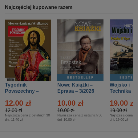
Najczęściej kupowane razem
BESTSELLER
BESTSE
Tygodnik
Nowe Książki –
Wojsko i
Powszechny –
Eprasa – 3/2026
Technika
Eprasa – 14/2026
Historia – E
12.00 zł
10.00 zł
19.00 zł
– 2/2026
12.00 zł
10.00 zł
19.00 zł
Najniższa cena z ostatnich 30
Najniższa cena z ostatnich 30
Najniższa cena z o
dni:
11.40 zł
dni:
10.00 zł
dni:
19.00 zł