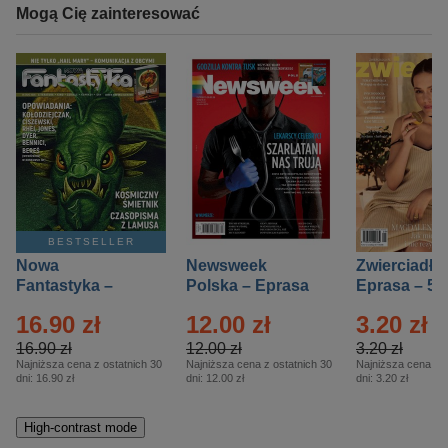
Mogą Cię zainteresować
BESTSELLER
Nowa
Newsweek
Zwierciadło
Fantastyka –
Polska – Eprasa
Eprasa – 5/
Eprasa – 5/2026
– 13/2026
16.90 zł
12.00 zł
3.20 zł
16.90 zł
12.00 zł
3.20 zł
Najniższa cena z ostatnich 30
Najniższa cena z ostatnich 30
Najniższa cena z o
dni:
16.90 zł
dni:
12.00 zł
dni:
3.20 zł
High-contrast mode