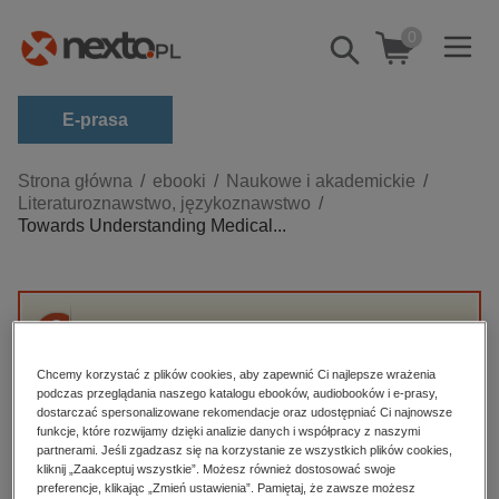
0
Pokaż/schowaj
wyszukiwarkę
E-prasa
Kategorie
Strona główna
ebooki
Naukowe i akademickie
Literaturoznawstwo, językoznawstwo
Zobacz wszystkie E-prasa
Towards Understanding Medical...
budownictwo, aranżacja wnętrz
biznesowe, branżowe, gospodarka
darmowe wydania
Przepraszamy, ale produkt „Towards
dzienniki
Understanding Medical Translation and
Chcemy korzystać z plików cookies, aby zapewnić Ci najlepsze wrażenia
Interpreting” nie jest dostępny.
podczas przeglądania naszego katalogu ebooków, audiobooków i e-prasy,
edukacja
dostarczać spersonalizowane rekomendacje oraz udostępniać Ci najnowsze
hobby, sport, rozrywka
funkcje, które rozwijamy dzięki analizie danych i współpracy z naszymi
partnerami. Jeśli zgadzasz się na korzystanie ze wszystkich plików cookies,
High-contrast mode
komputery, internet, technologie, informatyka
kliknij „Zaakceptuj wszystkie”. Możesz również dostosować swoje
preferencje, klikając „Zmień ustawienia”. Pamiętaj, że zawsze możesz