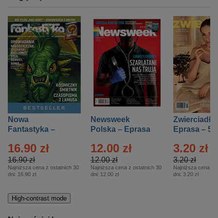
BESTSELLER
Nowa
Newsweek
Zwierciadło
Fantastyka –
Polska – Eprasa
Eprasa – 5/
Eprasa – 5/2026
– 13/2026
16.90 zł
12.00 zł
3.20 zł
16.90 zł
12.00 zł
3.20 zł
Najniższa cena z ostatnich 30
Najniższa cena z ostatnich 30
Najniższa cena z o
dni:
16.90 zł
dni:
12.00 zł
dni:
3.20 zł
High-contrast mode