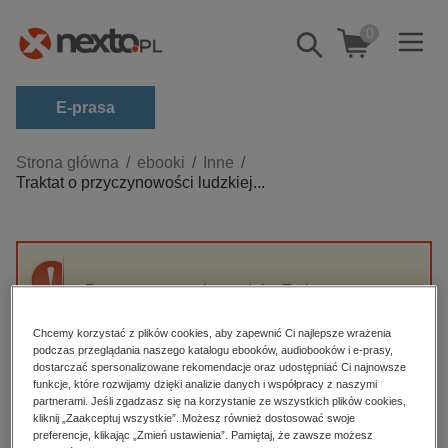
0
Pokaż/schowaj
wyszukiwarkę
E-prasa
Kategorie
Strona główna
ebooki
Inne
Traktat o przyczynowości ludzkiej...
Zobacz wszystkie E-prasa
budownictwo, aranżacja wnętrz
biznesowe, branżowe, gospodarka
Przepraszamy, ale produkt „Traktat o
darmowe wydania
przyczynowości ludzkiej myśli” nie jest
dzienniki
dostępny.
Chcemy korzystać z plików cookies, aby zapewnić Ci najlepsze wrażenia
podczas przeglądania naszego katalogu ebooków, audiobooków i e-prasy,
edukacja
dostarczać spersonalizowane rekomendacje oraz udostępniać Ci najnowsze
funkcje, które rozwijamy dzięki analizie danych i współpracy z naszymi
High-contrast mode
hobby, sport, rozrywka
partnerami. Jeśli zgadzasz się na korzystanie ze wszystkich plików cookies,
komputery, internet, technologie, informatyka
kliknij „Zaakceptuj wszystkie”. Możesz również dostosować swoje
Polecane
preferencje, klikając „Zmień ustawienia”. Pamiętaj, że zawsze możesz