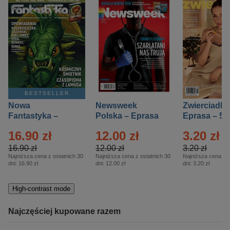
BESTSELLER
Nowa
Newsweek
Zwierciadło
Fantastyka –
Polska – Eprasa
Eprasa – 5/
Eprasa – 5/2026
– 13/2026
16.90 zł
12.00 zł
3.20 zł
16.90 zł
12.00 zł
3.20 zł
Najniższa cena z ostatnich 30
Najniższa cena z ostatnich 30
Najniższa cena z o
dni:
16.90 zł
dni:
12.00 zł
dni:
3.20 zł
High-contrast mode
Najczęściej kupowane razem