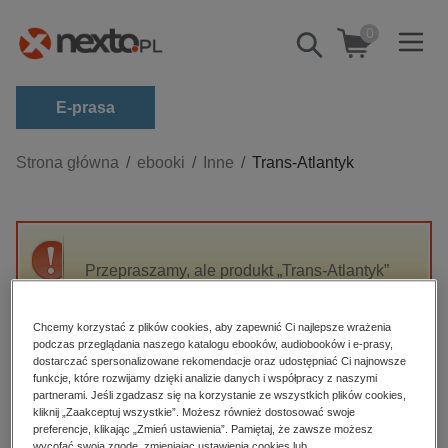
0
Pokaż/schowaj
wyszukiwarkę
E-prasa
Kategorie
Strona główna
ebooki
Inne
Trans-Atlantyk
Zobacz wszystkie E-prasa
budownictwo, aranżacja wnętrz
biznesowe, branżowe, gospodarka
Przepraszamy, ale produkt „Trans-Atlantyk”
nie jest dostępny.
darmowe wydania
dzienniki
Chcemy korzystać z plików cookies, aby zapewnić Ci najlepsze wrażenia
podczas przeglądania naszego katalogu ebooków, audiobooków i e-prasy,
High-contrast mode
edukacja
dostarczać spersonalizowane rekomendacje oraz udostępniać Ci najnowsze
funkcje, które rozwijamy dzięki analizie danych i współpracy z naszymi
hobby, sport, rozrywka
Polecane
partnerami. Jeśli zgadzasz się na korzystanie ze wszystkich plików cookies,
kliknij „Zaakceptuj wszystkie”. Możesz również dostosować swoje
komputery, internet, technologie, informatyka
preferencje, klikając „Zmień ustawienia”. Pamiętaj, że zawsze możesz
wycofać swoją zgodę, zmieniając ustawienia cookies lub