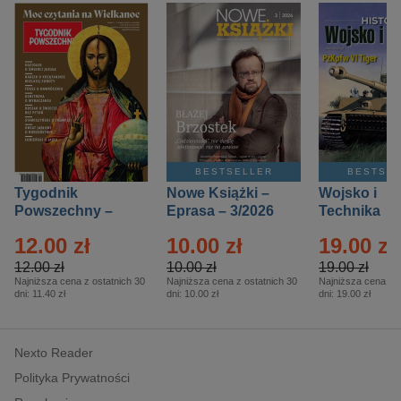
BESTSELLER
BESTSE
Tygodnik
Nowe Książki –
Wojsko i
Powszechny –
Eprasa – 3/2026
Technika
Eprasa – 14/2026
Historia – E
12.00 zł
10.00 zł
19.00 zł
– 2/2026
12.00 zł
10.00 zł
19.00 zł
Najniższa cena z ostatnich 30
Najniższa cena z ostatnich 30
Najniższa cena z o
dni:
11.40 zł
dni:
10.00 zł
dni:
19.00 zł
Nexto Reader
Polityka Prywatności