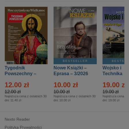
BESTSELLER
BESTSE
Tygodnik
Nowe Książki –
Wojsko i
Powszechny –
Eprasa – 3/2026
Technika
Eprasa – 14/2026
Historia – E
12.00 zł
10.00 zł
19.00 zł
– 2/2026
12.00 zł
10.00 zł
19.00 zł
Najniższa cena z ostatnich 30
Najniższa cena z ostatnich 30
Najniższa cena z o
dni:
11.40 zł
dni:
10.00 zł
dni:
19.00 zł
Nexto Reader
Polityka Prywatności