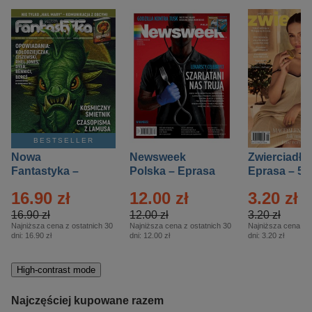
BESTSELLER
Nowa
Newsweek
Zwierciadło
Fantastyka –
Polska – Eprasa
Eprasa – 5/
Eprasa – 5/2026
– 13/2026
16.90 zł
12.00 zł
3.20 zł
16.90 zł
12.00 zł
3.20 zł
Najniższa cena z ostatnich 30
Najniższa cena z ostatnich 30
Najniższa cena z o
dni:
16.90 zł
dni:
12.00 zł
dni:
3.20 zł
High-contrast mode
Najczęściej kupowane razem