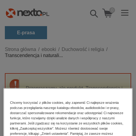
0
Pokaż/schowaj
wyszukiwarkę
E-prasa
Kategorie
Strona główna
ebooki
Duchowość i religia
Transcendencja i naturali...
Zobacz wszystkie E-prasa
budownictwo, aranżacja wnętrz
biznesowe, branżowe, gospodarka
Przepraszamy, ale produkt „Transcendencja i
darmowe wydania
naturalizm” nie jest dostępny.
dzienniki
Chcemy korzystać z plików cookies, aby zapewnić Ci najlepsze wrażenia
podczas przeglądania naszego katalogu ebooków, audiobooków i e-prasy,
edukacja
High-contrast mode
dostarczać spersonalizowane rekomendacje oraz udostępniać Ci najnowsze
hobby, sport, rozrywka
funkcje, które rozwijamy dzięki analizie danych i współpracy z naszymi
partnerami. Jeśli zgadzasz się na korzystanie ze wszystkich plików cookies,
Polecane
komputery, internet, technologie, informatyka
kliknij „Zaakceptuj wszystkie”. Możesz również dostosować swoje
preferencje, klikając „Zmień ustawienia”. Pamiętaj, że zawsze możesz