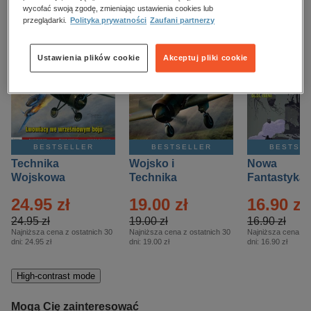
kobiece, lifestyle, kultura
wycofać swoją zgodę, zmieniając ustawienia cookies lub
przeglądarki.
Polityka prywatności
Zaufani partnerzy
polityka, społeczno-informacyjne
psychologiczne
Ustawienia plików cookie
Akceptuj pliki cookie
inne
popularno-naukowe
historia
zdrowie
BESTSELLER
BESTSELLER
BESTSE
religie
Technika
Wojsko i
Nowa
Wojskowa
Technika
Fantastyka 
Historia – Eprasa
Historia Wydanie
Eprasa – 4/
24.95 zł
19.00 zł
16.90 zł
– 2/2026
Specjalne –
Eprasa – 2/2026
24.95 zł
19.00 zł
16.90 zł
Najniższa cena z ostatnich 30
Najniższa cena z ostatnich 30
Najniższa cena z o
dni:
24.95 zł
dni:
19.00 zł
dni:
16.90 zł
High-contrast mode
Mogą Cię zainteresować