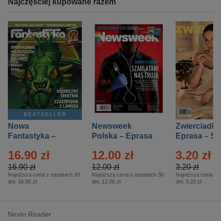
Najczęściej kupowane razem
BESTSELLER
Nowa
Newsweek
Zwierciadło
Fantastyka –
Polska – Eprasa
Eprasa – 5/
Eprasa – 5/2026
– 13/2026
16.90 zł
12.00 zł
3.20 zł
16.90 zł
12.00 zł
3.20 zł
Najniższa cena z ostatnich 30
Najniższa cena z ostatnich 30
Najniższa cena z o
dni:
16.90 zł
dni:
12.00 zł
dni:
3.20 zł
Nexto Reader