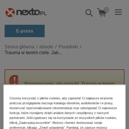
0
Pokaż/schowaj
wyszukiwarkę
E-prasa
Kategorie
Strona główna
ebooki
Poradniki
Trauma w twoim ciele. Jak...
Zobacz wszystkie E-prasa
budownictwo, aranżacja wnętrz
biznesowe, branżowe, gospodarka
Przepraszamy, ale produkt „Trauma w twoim
darmowe wydania
ciele. Jak skutecznie walczyć z objawami
dzienniki
autoimmunologicznymi” nie jest dostępny.
Chcemy korzystać z plików cookies, aby zapewnić Ci najlepsze wrażenia
edukacja
podczas przeglądania naszego katalogu ebooków, audiobooków i e-prasy,
dostarczać spersonalizowane rekomendacje oraz udostępniać Ci najnowsze
High-contrast mode
hobby, sport, rozrywka
funkcje, które rozwijamy dzięki analizie danych i współpracy z naszymi
partnerami. Jeśli zgadzasz się na korzystanie ze wszystkich plików cookies,
komputery, internet, technologie, informatyka
kliknij „Zaakceptuj wszystkie”. Możesz również dostosować swoje
Polecane
preferencje, klikając „Zmień ustawienia”. Pamiętaj, że zawsze możesz