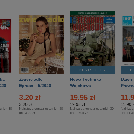
BESTSELLER
B
ka
Zwierciadło –
Nowa Technika
Dzienn
026
Eprasa – 5/2026
Wojskowa –
Prawn
Eprasa – 2/2026
65/20
3.20 zł
19.95 zł
11.9
3.20 zł
19.95 zł
11.90 z
tnich 30
Najniższa cena z ostatnich 30
Najniższa cena z ostatnich 30
Najniższ
dni:
3.20 zł
dni:
19.95 zł
dni:
11.31