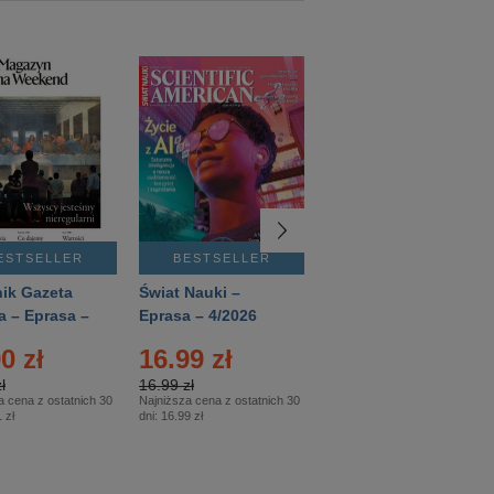
ESTSELLER
BESTSELLER
BESTSELLER
ik Gazeta
Świat Nauki –
Mówią Wieki –
a – Eprasa –
Eprasa – 4/2026
Eprasa – 3/2026
26
0 zł
16.99 zł
12.50 zł
ł
16.99 zł
12.50 zł
a cena z ostatnich 30
Najniższa cena z ostatnich 30
Najniższa cena z ostatnich 30
 zł
dni:
16.99 zł
dni:
12.50 zł