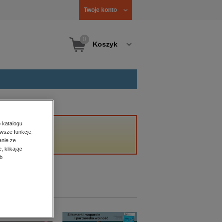
Twoje konto
0
Koszyk
 katalogu
wsze funkcje,
anie ze
, klikając
b