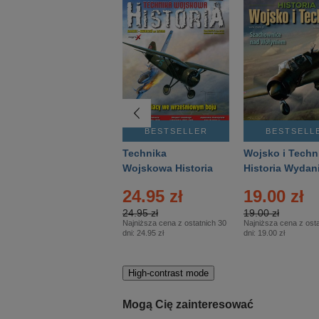
BESTSELLER
BESTSELLER
BESTSELL
Gość Niedzielny -
Technika
Wojsko i Techn
Warszawski –
Wojskowa Historia
Historia Wydan
Eprasa – 14/2026
– Eprasa – 2/2026
Specjalne – Ep
4.00 zł
24.95 zł
19.00 zł
– 2/2026
4.00 zł
24.95 zł
19.00 zł
Najniższa cena z ostatnich 30
Najniższa cena z ostatnich 30
Najniższa cena z osta
dni:
3.80 zł
dni:
24.95 zł
dni:
19.00 zł
High-contrast mode
Mogą Cię zainteresować