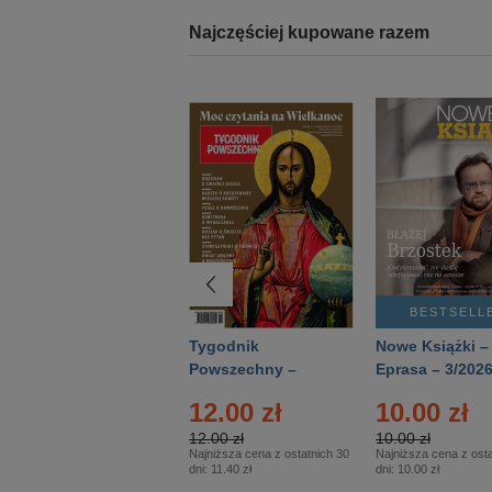
Najczęściej kupowane razem
BESTSELLER
BESTSELL
Technika
Tygodnik
Nowe Książki –
Wojskowa Historia
Powszechny –
Eprasa – 3/202
- Numer specjalny
Eprasa – 14/2026
12.00 zł
10.00 zł
– Eprasa – 2/2026
12.00 zł
10.00 zł
Najniższa cena z ostatnich 30
Najniższa cena z osta
dni:
11.40 zł
dni:
10.00 zł