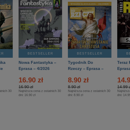
ER
BESTSELLER
BESTSELLER
B
ika
Nowa Fantastyka –
Tygodnik Do
Teraz 
ie
Eprasa – 4/2026
Rzeczy – Eprasa –
Eprasa
rasa
14/2026
16.90 zł
8.90 zł
14.9
16.90 zł
8.90 zł
14.99 z
tnich 30
Najniższa cena z ostatnich 30
Najniższa cena z ostatnich 30
Najniższ
dni:
16.90 zł
dni:
8.90 zł
dni:
14.99