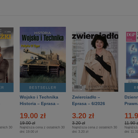
ER
BESTSELLER
B
Wojsko i Technika
Zwierciadło –
Dzienn
6
Historia – Eprasa –
Eprasa – 6/2026
Prawn
2/2026
74/20
19.00 zł
3.20 zł
11.9
19.00 zł
3.20 zł
11.90 z
tnich 30
Najniższa cena z ostatnich 30
Najniższa cena z ostatnich 30
Najniższ
dni:
19.00 zł
dni:
3.20 zł
dni:
11.31