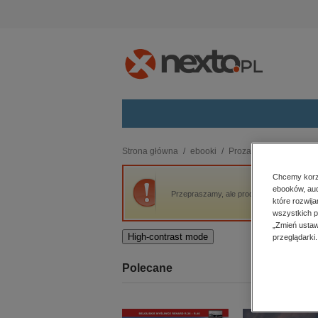
Kategorie
Strona główna
ebooki
Proza
Trylogia kop
budownictwo, aranżacja wnętrz
Chcemy korzy
ebooków, aud
biznesowe, branżowe, gospodarka
Przepraszamy, ale produkt „Trylogia kopen
które rozwij
darmowe wydania
wszystkich p
dzienniki
„Zmień ustaw
High-contrast mode
przeglądarki.
edukacja
hobby, sport, rozrywka
Polecane
komputery, internet, technologie,
informatyka
kobiece, lifestyle, kultura