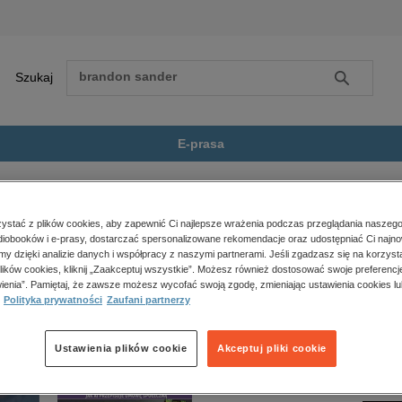
Szukaj
Szukaj
E-prasa
enhaska
Zobacz wszystkie E-prasa
polityka, społeczno-informacyjne
stać z plików cookies, aby zapewnić Ci najlepsze wrażenia podczas przeglądania naszego
iobooków i e-prasy, dostarczać spersonalizowane rekomendacje oraz udostępniać Ci najno
psychologiczne
haska” nie jest dostępny.
amy dzięki analizie danych i współpracy z naszymi partnerami. Jeśli zgadzasz się na korzyst
inne
lików cookies, kliknij „Zaakceptuj wszystkie”. Możesz również dostosować swoje preferencje
popularno-naukowe
ienia”. Pamiętaj, że zawsze możesz wycofać swoją zgodę, zmieniając ustawienia cookies lu
Polityka prywatności
Zaufani partnerzy
historia
zdrowie
religie
Ustawienia plików cookie
Akceptuj pliki cookie