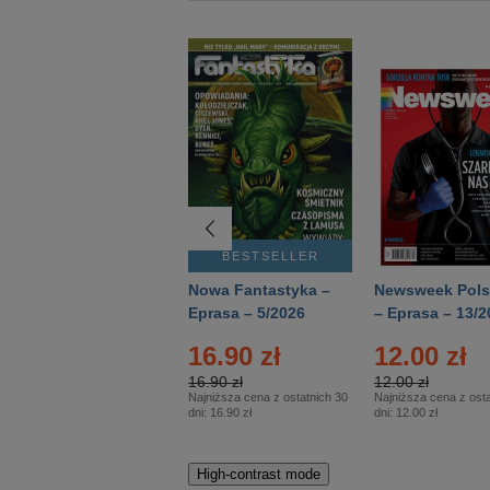
BESTSELLER
BESTSELLER
Deutsch Aktuell –
Nowa Fantastyka –
Newsweek Pols
Eprasa – 2/2026
Eprasa – 5/2026
– Eprasa – 13/2
16.90 zł
12.00 zł
16.90 zł
12.00 zł
Najniższa cena z ostatnich 30
Najniższa cena z osta
dni:
16.90 zł
dni:
12.00 zł
High-contrast mode