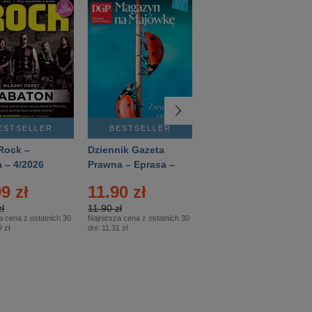
ESTSELLER
BESTSELLER
BESTSELLER
Rock –
Dziennik Gazeta
Świat Wiedzy
 – 4/2026
Prawna – Eprasa –
Historia – Eprasa –
83/2026
2/2026
9 zł
11.90 zł
13.99 zł
ł
11.90 zł
13.99 zł
a cena z ostatnich 30
Najniższa cena z ostatnich 30
Najniższa cena z ostatnich 30
 zł
dni:
11.31 zł
dni:
13.99 zł