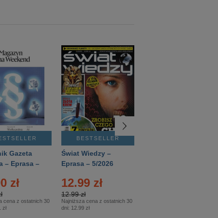
ESTSELLER
BESTSELLER
BESTSELLER
ik Gazeta
Świat Wiedzy –
T3 – Eprasa –
a – Eprasa –
Eprasa – 5/2026
4/2026
26
0 zł
12.99 zł
9.50 zł
ł
12.99 zł
9.50 zł
a cena z ostatnich 30
Najniższa cena z ostatnich 30
Najniższa cena z ostatnich 30
 zł
dni:
12.99 zł
dni:
11.90 zł