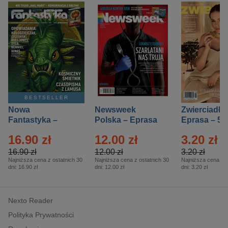
BESTSELLER
Nowa
Newsweek
Zwierciadło
Fantastyka –
Polska – Eprasa
Eprasa – 5/
Eprasa – 5/2026
– 13/2026
16.90 zł
12.00 zł
3.20 zł
16.90 zł
12.00 zł
3.20 zł
Najniższa cena z ostatnich 30
Najniższa cena z ostatnich 30
Najniższa cena z o
dni:
16.90 zł
dni:
12.00 zł
dni:
3.20 zł
Nexto Reader
Polityka Prywatności