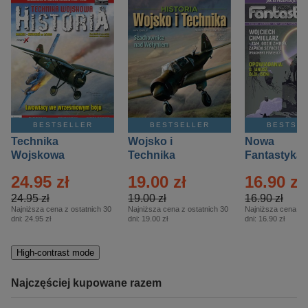
BESTSELLER
BESTSELLER
BESTSE
Technika
Wojsko i
Nowa
Wojskowa
Technika
Fantastyka 
Historia – Eprasa
Historia Wydanie
Eprasa – 4/
24.95 zł
19.00 zł
16.90 zł
– 2/2026
Specjalne –
Eprasa – 2/2026
24.95 zł
19.00 zł
16.90 zł
Najniższa cena z ostatnich 30
Najniższa cena z ostatnich 30
Najniższa cena z o
dni:
24.95 zł
dni:
19.00 zł
dni:
16.90 zł
High-contrast mode
Najczęściej kupowane razem