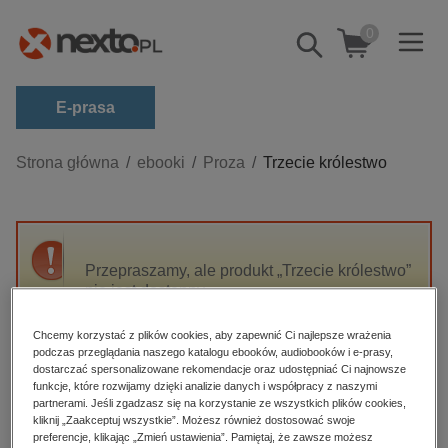
0
Pokaż/schowaj
wyszukiwarkę
E-prasa
Kategorie
Strona główna
ebooki
Proza
Trzecie królestwo
Zobacz wszystkie E-prasa
budownictwo, aranżacja wnętrz
biznesowe, branżowe, gospodarka
Przepraszamy, ale produkt „Trzecie królestwo”
nie jest dostępny.
darmowe wydania
dzienniki
Chcemy korzystać z plików cookies, aby zapewnić Ci najlepsze wrażenia
High-contrast mode
podczas przeglądania naszego katalogu ebooków, audiobooków i e-prasy,
edukacja
dostarczać spersonalizowane rekomendacje oraz udostępniać Ci najnowsze
hobby, sport, rozrywka
funkcje, które rozwijamy dzięki analizie danych i współpracy z naszymi
Polecane
partnerami. Jeśli zgadzasz się na korzystanie ze wszystkich plików cookies,
komputery, internet, technologie, informatyka
kliknij „Zaakceptuj wszystkie”. Możesz również dostosować swoje
preferencje, klikając „Zmień ustawienia”. Pamiętaj, że zawsze możesz