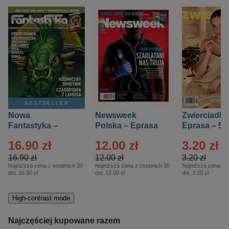
BESTSELLER
Nowa
Newsweek
Zwierciadło
Fantastyka –
Polska – Eprasa
Eprasa – 5/
Eprasa – 5/2026
– 13/2026
16.90 zł
12.00 zł
3.20 zł
16.90 zł
12.00 zł
3.20 zł
Najniższa cena z ostatnich 30
Najniższa cena z ostatnich 30
Najniższa cena z o
dni:
16.90 zł
dni:
12.00 zł
dni:
3.20 zł
High-contrast mode
Najczęściej kupowane razem