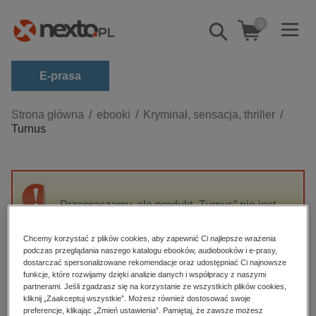
0
Pokaż/schowaj
wyszukiwarkę
E-prasa
Kategorie
Strona główna
ebooki
Kryminał, sensacja, thriller
Turnus
Zobacz wszystkie E-prasa
budownictwo, aranżacja wnętrz
biznesowe, branżowe, gospodarka
Przepraszamy, ale produkt „Turnus” nie jest
darmowe wydania
dostępny.
dzienniki
Chcemy korzystać z plików cookies, aby zapewnić Ci najlepsze wrażenia
podczas przeglądania naszego katalogu ebooków, audiobooków i e-prasy,
edukacja
High-contrast mode
dostarczać spersonalizowane rekomendacje oraz udostępniać Ci najnowsze
hobby, sport, rozrywka
funkcje, które rozwijamy dzięki analizie danych i współpracy z naszymi
partnerami. Jeśli zgadzasz się na korzystanie ze wszystkich plików cookies,
Polecane
komputery, internet, technologie, informatyka
kliknij „Zaakceptuj wszystkie”. Możesz również dostosować swoje
preferencje, klikając „Zmień ustawienia”. Pamiętaj, że zawsze możesz