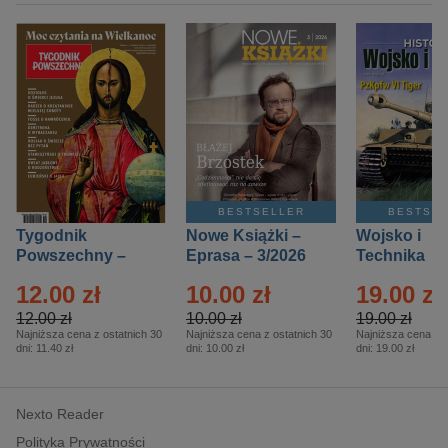
BESTSELLER
BESTSE
Tygodnik
Nowe Książki –
Wojsko i
Powszechny –
Eprasa – 3/2026
Technika
Eprasa – 14/2026
Historia – E
12.00 zł
10.00 zł
19.00 zł
– 2/2026
12.00 zł
10.00 zł
19.00 zł
Najniższa cena z ostatnich 30
Najniższa cena z ostatnich 30
Najniższa cena z o
dni:
11.40 zł
dni:
10.00 zł
dni:
19.00 zł
Nexto Reader
Polityka Prywatności