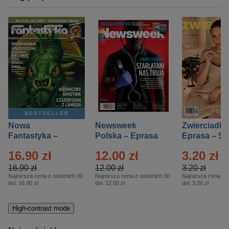
BESTSELLER
Nowa
Newsweek
Zwierciadło
Fantastyka –
Polska – Eprasa
Eprasa – 5/
Eprasa – 5/2026
– 13/2026
16.90 zł
12.00 zł
3.20 zł
16.90 zł
12.00 zł
3.20 zł
Najniższa cena z ostatnich 30
Najniższa cena z ostatnich 30
Najniższa cena z o
dni:
16.90 zł
dni:
12.00 zł
dni:
3.20 zł
High-contrast mode