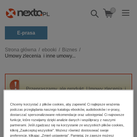
0
Pokaż/schowaj
wyszukiwarkę
E-prasa
Kategorie
Strona główna
ebooki
Biznes
Umowy zlecenia i inne umowy...
Zobacz wszystkie E-prasa
budownictwo, aranżacja wnętrz
biznesowe, branżowe, gospodarka
Przepraszamy, ale produkt „Umowy zlecenia i
darmowe wydania
inne umowy cywilnoprawne w 2017 r.
dzienniki
Problemy praktyczne” nie jest dostępny.
Chcemy korzystać z plików cookies, aby zapewnić Ci najlepsze wrażenia
edukacja
podczas przeglądania naszego katalogu ebooków, audiobooków i e-prasy,
dostarczać spersonalizowane rekomendacje oraz udostępniać Ci najnowsze
High-contrast mode
hobby, sport, rozrywka
funkcje, które rozwijamy dzięki analizie danych i współpracy z naszymi
partnerami. Jeśli zgadzasz się na korzystanie ze wszystkich plików cookies,
komputery, internet, technologie, informatyka
kliknij „Zaakceptuj wszystkie”. Możesz również dostosować swoje
Polecane
preferencje, klikając „Zmień ustawienia”. Pamiętaj, że zawsze możesz