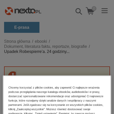
0
Pokaż/schowaj
wyszukiwarkę
E-prasa
Kategorie
Strona główna
ebooki
Dokument, literatura faktu, reportaże, biografie
Zobacz wszystkie E-prasa
Upadek Robespierre'a. 24 godziny...
budownictwo, aranżacja wnętrz
biznesowe, branżowe, gospodarka
darmowe wydania
Przepraszamy, ale produkt „Upadek
dzienniki
Robespierre'a. 24 godziny terroru” nie jest
Chcemy korzystać z plików cookies, aby zapewnić Ci najlepsze wrażenia
dostępny.
edukacja
podczas przeglądania naszego katalogu ebooków, audiobooków i e-prasy,
dostarczać spersonalizowane rekomendacje oraz udostępniać Ci najnowsze
hobby, sport, rozrywka
funkcje, które rozwijamy dzięki analizie danych i współpracy z naszymi
High-contrast mode
partnerami. Jeśli zgadzasz się na korzystanie ze wszystkich plików cookies,
komputery, internet, technologie, informatyka
kliknij „Zaakceptuj wszystkie”. Możesz również dostosować swoje
preferencje, klikając „Zmień ustawienia”. Pamiętaj, że zawsze możesz