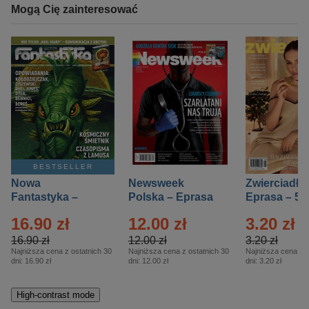
Mogą Cię zainteresować
BESTSELLER
Nowa
Newsweek
Zwierciadło
Fantastyka –
Polska – Eprasa
Eprasa – 5/
Eprasa – 5/2026
– 13/2026
16.90 zł
12.00 zł
3.20 zł
16.90 zł
12.00 zł
3.20 zł
Najniższa cena z ostatnich 30
Najniższa cena z ostatnich 30
Najniższa cena z o
dni:
16.90 zł
dni:
12.00 zł
dni:
3.20 zł
High-contrast mode