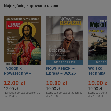
Najczęściej kupowane razem
BESTSELLER
BESTSE
Tygodnik
Nowe Książki –
Wojsko i
Powszechny –
Eprasa – 3/2026
Technika
Eprasa – 14/2026
Historia – E
12.00 zł
10.00 zł
19.00 zł
– 2/2026
12.00 zł
10.00 zł
19.00 zł
Najniższa cena z ostatnich 30
Najniższa cena z ostatnich 30
Najniższa cena z o
dni:
11.40 zł
dni:
10.00 zł
dni:
19.00 zł