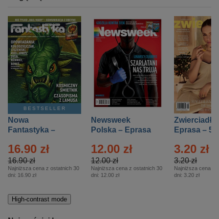
BESTSELLER
Nowa
Newsweek
Zwierciadło
Fantastyka –
Polska – Eprasa
Eprasa – 5/
Eprasa – 5/2026
– 13/2026
16.90 zł
12.00 zł
3.20 zł
16.90 zł
12.00 zł
3.20 zł
Najniższa cena z ostatnich 30
Najniższa cena z ostatnich 30
Najniższa cena z o
dni:
16.90 zł
dni:
12.00 zł
dni:
3.20 zł
High-contrast mode