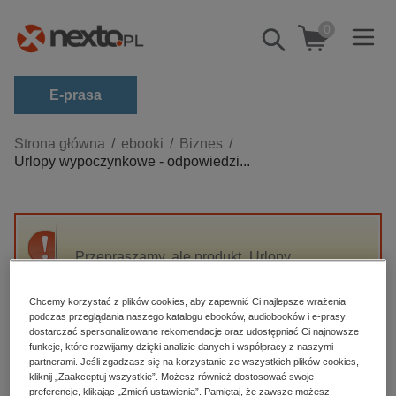
0
Pokaż/schowaj
wyszukiwarkę
E-prasa
Kategorie
Strona główna
ebooki
Biznes
Urlopy wypoczynkowe - odpowiedzi...
Zobacz wszystkie E-prasa
budownictwo, aranżacja wnętrz
biznesowe, branżowe, gospodarka
Przepraszamy, ale produkt „Urlopy
darmowe wydania
wypoczynkowe - odpowiedzi na pytania z
dzienniki
praktyki” nie jest dostępny.
Chcemy korzystać z plików cookies, aby zapewnić Ci najlepsze wrażenia
edukacja
podczas przeglądania naszego katalogu ebooków, audiobooków i e-prasy,
dostarczać spersonalizowane rekomendacje oraz udostępniać Ci najnowsze
High-contrast mode
hobby, sport, rozrywka
funkcje, które rozwijamy dzięki analizie danych i współpracy z naszymi
partnerami. Jeśli zgadzasz się na korzystanie ze wszystkich plików cookies,
komputery, internet, technologie, informatyka
kliknij „Zaakceptuj wszystkie”. Możesz również dostosować swoje
Polecane
preferencje, klikając „Zmień ustawienia”. Pamiętaj, że zawsze możesz