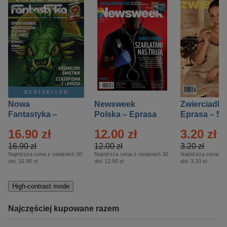
BESTSELLER
Nowa
Newsweek
Zwierciadło
Fantastyka –
Polska – Eprasa
Eprasa – 5/
Eprasa – 5/2026
– 13/2026
16.90 zł
12.00 zł
3.20 zł
16.90 zł
12.00 zł
3.20 zł
Najniższa cena z ostatnich 30
Najniższa cena z ostatnich 30
Najniższa cena z o
dni:
16.90 zł
dni:
12.00 zł
dni:
3.20 zł
High-contrast mode
Najczęściej kupowane razem