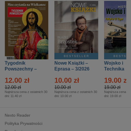
BESTSELLER
BESTSE
Tygodnik
Nowe Książki –
Wojsko i
Powszechny –
Eprasa – 3/2026
Technika
Eprasa – 14/2026
Historia – E
12.00 zł
10.00 zł
19.00 zł
– 2/2026
12.00 zł
10.00 zł
19.00 zł
Najniższa cena z ostatnich 30
Najniższa cena z ostatnich 30
Najniższa cena z o
dni:
11.40 zł
dni:
10.00 zł
dni:
19.00 zł
Nexto Reader
Polityka Prywatności