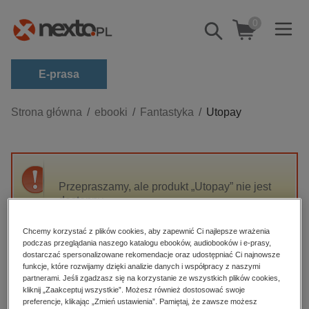
0
Pokaż/schowaj
wyszukiwarkę
E-prasa
Kategorie
Strona główna
ebooki
Fantastyka
Utopay
Zobacz wszystkie E-prasa
budownictwo, aranżacja wnętrz
biznesowe, branżowe, gospodarka
Przepraszamy, ale produkt „Utopay” nie jest
dostępny.
darmowe wydania
dzienniki
Chcemy korzystać z plików cookies, aby zapewnić Ci najlepsze wrażenia
High-contrast mode
podczas przeglądania naszego katalogu ebooków, audiobooków i e-prasy,
edukacja
dostarczać spersonalizowane rekomendacje oraz udostępniać Ci najnowsze
hobby, sport, rozrywka
funkcje, które rozwijamy dzięki analizie danych i współpracy z naszymi
Polecane
partnerami. Jeśli zgadzasz się na korzystanie ze wszystkich plików cookies,
komputery, internet, technologie, informatyka
kliknij „Zaakceptuj wszystkie”. Możesz również dostosować swoje
preferencje, klikając „Zmień ustawienia”. Pamiętaj, że zawsze możesz