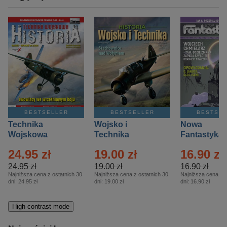
BESTSELLER
BESTSELLER
BESTSE
Technika
Wojsko i
Nowa
Wojskowa
Technika
Fantastyka 
Historia – Eprasa
Historia Wydanie
Eprasa – 4/
24.95 zł
19.00 zł
16.90 zł
– 2/2026
Specjalne –
Eprasa – 2/2026
24.95 zł
19.00 zł
16.90 zł
Najniższa cena z ostatnich 30
Najniższa cena z ostatnich 30
Najniższa cena z o
dni:
24.95 zł
dni:
19.00 zł
dni:
16.90 zł
High-contrast mode