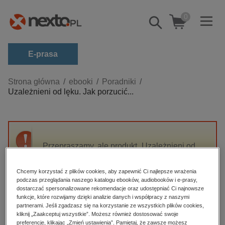
0
Pokaż/schowaj
wyszukiwarkę
E-prasa
Kategorie
Strona główna
ebooki
Poradniki
Uzależnieni od lęku. Jak porzucić...
Zobacz wszystkie E-prasa
budownictwo, aranżacja wnętrz
biznesowe, branżowe, gospodarka
Przepraszamy, ale produkt „Uzależnieni od
darmowe wydania
lęku. Jak porzucić nawyk niepokojenia się”
dzienniki
nie jest dostępny.
Chcemy korzystać z plików cookies, aby zapewnić Ci najlepsze wrażenia
edukacja
podczas przeglądania naszego katalogu ebooków, audiobooków i e-prasy,
dostarczać spersonalizowane rekomendacje oraz udostępniać Ci najnowsze
High-contrast mode
hobby, sport, rozrywka
funkcje, które rozwijamy dzięki analizie danych i współpracy z naszymi
partnerami. Jeśli zgadzasz się na korzystanie ze wszystkich plików cookies,
komputery, internet, technologie, informatyka
kliknij „Zaakceptuj wszystkie”. Możesz również dostosować swoje
Polecane
preferencje, klikając „Zmień ustawienia”. Pamiętaj, że zawsze możesz