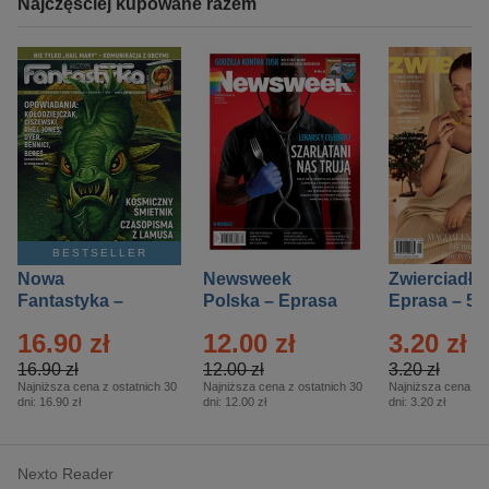
Najczęściej kupowane razem
BESTSELLER
Nowa
Newsweek
Zwierciadło
Fantastyka –
Polska – Eprasa
Eprasa – 5/
Eprasa – 5/2026
– 13/2026
16.90 zł
12.00 zł
3.20 zł
16.90 zł
12.00 zł
3.20 zł
Najniższa cena z ostatnich 30
Najniższa cena z ostatnich 30
Najniższa cena z o
dni:
16.90 zł
dni:
12.00 zł
dni:
3.20 zł
Nexto Reader