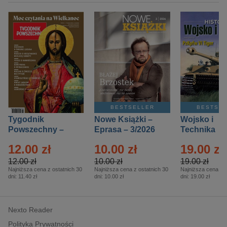
BESTSELLER
BESTSE
Tygodnik
Nowe Książki –
Wojsko i
Powszechny –
Eprasa – 3/2026
Technika
Eprasa – 14/2026
Historia – E
12.00 zł
10.00 zł
19.00 zł
– 2/2026
12.00 zł
10.00 zł
19.00 zł
Najniższa cena z ostatnich 30
Najniższa cena z ostatnich 30
Najniższa cena z o
dni:
11.40 zł
dni:
10.00 zł
dni:
19.00 zł
Nexto Reader
Polityka Prywatności