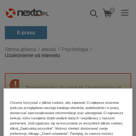
0
Pokaż/schowaj
wyszukiwarkę
E-prasa
Kategorie
Strona główna
ebooki
Psychologia
Uzależnienie od internetu
Zobacz wszystkie E-prasa
budownictwo, aranżacja wnętrz
biznesowe, branżowe, gospodarka
Przepraszamy, ale produkt „Uzależnienie od
darmowe wydania
internetu” nie jest dostępny.
dzienniki
Chcemy korzystać z plików cookies, aby zapewnić Ci najlepsze wrażenia
podczas przeglądania naszego katalogu ebooków, audiobooków i e-prasy,
edukacja
High-contrast mode
dostarczać spersonalizowane rekomendacje oraz udostępniać Ci najnowsze
hobby, sport, rozrywka
funkcje, które rozwijamy dzięki analizie danych i współpracy z naszymi
partnerami. Jeśli zgadzasz się na korzystanie ze wszystkich plików cookies,
Polecane
komputery, internet, technologie, informatyka
kliknij „Zaakceptuj wszystkie”. Możesz również dostosować swoje
preferencje, klikając „Zmień ustawienia”. Pamiętaj, że zawsze możesz