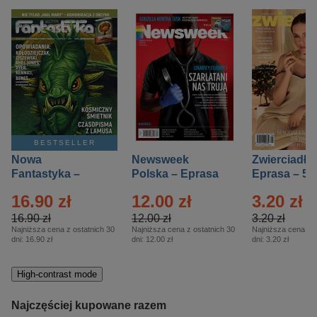
BESTSELLER
Nowa
Newsweek
Zwierciadło
Fantastyka –
Polska – Eprasa
Eprasa – 5/
Eprasa – 5/2026
– 13/2026
16.90 zł
12.00 zł
3.20 zł
16.90 zł
12.00 zł
3.20 zł
Najniższa cena z ostatnich 30
Najniższa cena z ostatnich 30
Najniższa cena z o
dni:
16.90 zł
dni:
12.00 zł
dni:
3.20 zł
High-contrast mode
Najczęściej kupowane razem