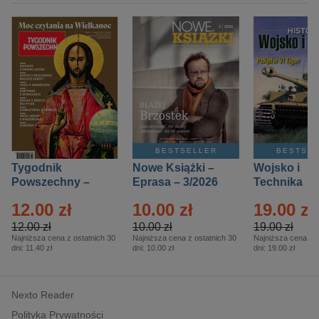
BESTSELLER
BESTSE
Tygodnik
Nowe Książki –
Wojsko i
Powszechny –
Eprasa – 3/2026
Technika
Eprasa – 14/2026
Historia – E
12.00 zł
10.00 zł
19.00 zł
– 2/2026
12.00 zł
10.00 zł
19.00 zł
Najniższa cena z ostatnich 30
Najniższa cena z ostatnich 30
Najniższa cena z o
dni:
11.40 zł
dni:
10.00 zł
dni:
19.00 zł
Nexto Reader
Polityka Prywatności