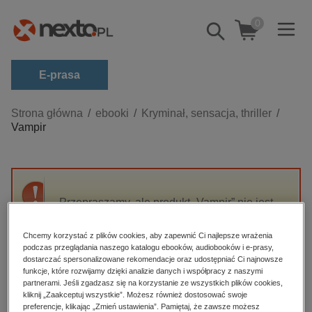
0
Pokaż/schowaj
wyszukiwarkę
E-prasa
Kategorie
Strona główna
ebooki
Kryminał, sensacja, thriller
Vampir
Zobacz wszystkie E-prasa
budownictwo, aranżacja wnętrz
biznesowe, branżowe, gospodarka
Przepraszamy, ale produkt „Vampir” nie jest
darmowe wydania
dostępny.
dzienniki
Chcemy korzystać z plików cookies, aby zapewnić Ci najlepsze wrażenia
podczas przeglądania naszego katalogu ebooków, audiobooków i e-prasy,
edukacja
High-contrast mode
dostarczać spersonalizowane rekomendacje oraz udostępniać Ci najnowsze
hobby, sport, rozrywka
funkcje, które rozwijamy dzięki analizie danych i współpracy z naszymi
partnerami. Jeśli zgadzasz się na korzystanie ze wszystkich plików cookies,
Polecane
komputery, internet, technologie, informatyka
kliknij „Zaakceptuj wszystkie”. Możesz również dostosować swoje
preferencje, klikając „Zmień ustawienia”. Pamiętaj, że zawsze możesz