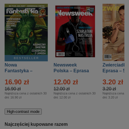
BESTSELLER
Nowa
Newsweek
Zwierciadło
Fantastyka –
Polska – Eprasa
Eprasa – 5/
Eprasa – 5/2026
– 13/2026
16.90 zł
12.00 zł
3.20 zł
16.90 zł
12.00 zł
3.20 zł
Najniższa cena z ostatnich 30
Najniższa cena z ostatnich 30
Najniższa cena z o
dni:
16.90 zł
dni:
12.00 zł
dni:
3.20 zł
High-contrast mode
Najczęściej kupowane razem