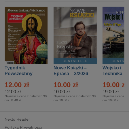
BESTSELLER
BESTSE
Tygodnik
Nowe Książki –
Wojsko i
Powszechny –
Eprasa – 3/2026
Technika
Eprasa – 14/2026
Historia – E
12.00 zł
10.00 zł
19.00 zł
– 2/2026
12.00 zł
10.00 zł
19.00 zł
Najniższa cena z ostatnich 30
Najniższa cena z ostatnich 30
Najniższa cena z o
dni:
11.40 zł
dni:
10.00 zł
dni:
19.00 zł
Nexto Reader
Polityka Prywatności