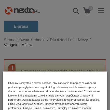
0
Pokaż/schowaj
wyszukiwarkę
E-prasa
Kategorie
Strona główna
ebooki
Dla dzieci i młodzieży
Vengeful. Mściwi
Zobacz wszystkie E-prasa
budownictwo, aranżacja wnętrz
biznesowe, branżowe, gospodarka
Przepraszamy, ale produkt „Vengeful. Mściwi”
darmowe wydania
nie jest dostępny.
dzienniki
Chcemy korzystać z plików cookies, aby zapewnić Ci najlepsze wrażenia
podczas przeglądania naszego katalogu ebooków, audiobooków i e-prasy,
edukacja
High-contrast mode
dostarczać spersonalizowane rekomendacje oraz udostępniać Ci najnowsze
hobby, sport, rozrywka
funkcje, które rozwijamy dzięki analizie danych i współpracy z naszymi
partnerami. Jeśli zgadzasz się na korzystanie ze wszystkich plików cookies,
Polecane
komputery, internet, technologie, informatyka
kliknij „Zaakceptuj wszystkie”. Możesz również dostosować swoje
preferencje, klikając „Zmień ustawienia”. Pamiętaj, że zawsze możesz