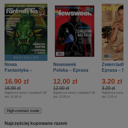
BESTSELLER
Nowa
Newsweek
Zwierciadło
Fantastyka –
Polska – Eprasa
Eprasa – 5/
Eprasa – 5/2026
– 13/2026
16.90 zł
12.00 zł
3.20 zł
16.90 zł
12.00 zł
3.20 zł
Najniższa cena z ostatnich 30
Najniższa cena z ostatnich 30
Najniższa cena z o
dni:
16.90 zł
dni:
12.00 zł
dni:
3.20 zł
High-contrast mode
Najczęściej kupowane razem