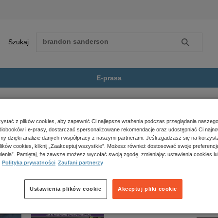
Szukaj
Szukaj
E-prasa
no ziele zbierała...
Zobacz wszystkie E-prasa
polityka, społeczno-informacyjne
stać z plików cookies, aby zapewnić Ci najlepsze wrażenia podczas przeglądania naszego
iobooków i e-prasy, dostarczać spersonalizowane rekomendacje oraz udostępniać Ci najno
psychologiczne
o ziele zbierała (wersja ekskluzywna)” nie jest dostępny.
amy dzięki analizie danych i współpracy z naszymi partnerami. Jeśli zgadzasz się na korzyst
inne
lików cookies, kliknij „Zaakceptuj wszystkie”. Możesz również dostosować swoje preferencje
popularno-naukowe
ienia”. Pamiętaj, że zawsze możesz wycofać swoją zgodę, zmieniając ustawienia cookies lu
Polityka prywatności
Zaufani partnerzy
historia
zdrowie
religie
Ustawienia plików cookie
Akceptuj pliki cookie