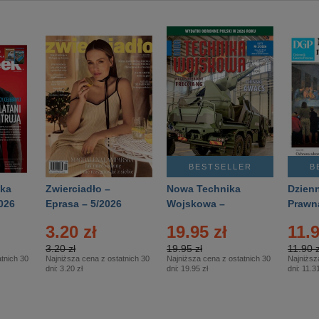
BESTSELLER
B
ka
Zwierciadło –
Nowa Technika
Dzienn
026
Eprasa – 5/2026
Wojskowa –
Prawn
Eprasa – 2/2026
65/20
3.20 zł
19.95 zł
11.9
3.20 zł
19.95 zł
11.90 z
tnich 30
Najniższa cena z ostatnich 30
Najniższa cena z ostatnich 30
Najniższ
dni:
3.20 zł
dni:
19.95 zł
dni:
11.31