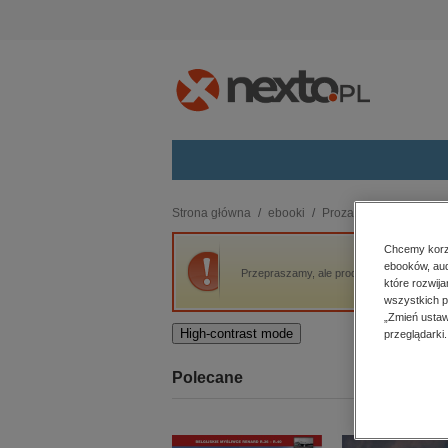
Kategorie
Strona główna
ebooki
Proza
W niedzielę ra
budownictwo, aranżacja wnętrz
Chcemy korzy
ebooków, aud
biznesowe, branżowe, gospodarka
Przepraszamy, ale produkt „W niedzielę ran
które rozwij
darmowe wydania
wszystkich p
dzienniki
„Zmień ustaw
High-contrast mode
przeglądarki.
edukacja
hobby, sport, rozrywka
Polecane
komputery, internet, technologie,
informatyka
kobiece, lifestyle, kultura