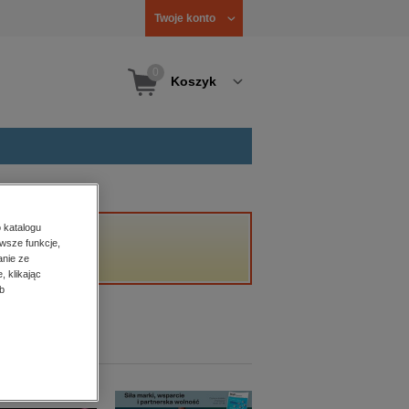
Twoje konto
0
Koszyk
 katalogu
wsze funkcje,
anie ze
, klikając
b