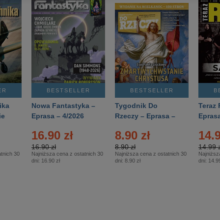
ER
BESTSELLER
BESTSELLER
B
ika
Nowa Fantastyka –
Tygodnik Do
Teraz 
ie
Eprasa – 4/2026
Rzeczy – Eprasa –
Eprasa
rasa
14/2026
16.90 zł
8.90 zł
14.9
16.90 zł
8.90 zł
14.99 z
tnich 30
Najniższa cena z ostatnich 30
Najniższa cena z ostatnich 30
Najniższ
dni:
16.90 zł
dni:
8.90 zł
dni:
14.99