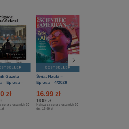
ESTSELLER
BESTSELLER
BESTSELLER
ik Gazeta
Świat Nauki –
Mówią Wieki –
a – Eprasa –
Eprasa – 4/2026
Eprasa – 3/2026
26
0 zł
16.99 zł
12.50 zł
ł
16.99 zł
12.50 zł
a cena z ostatnich 30
Najniższa cena z ostatnich 30
Najniższa cena z ostatnich 30
 zł
dni:
16.99 zł
dni:
12.50 zł