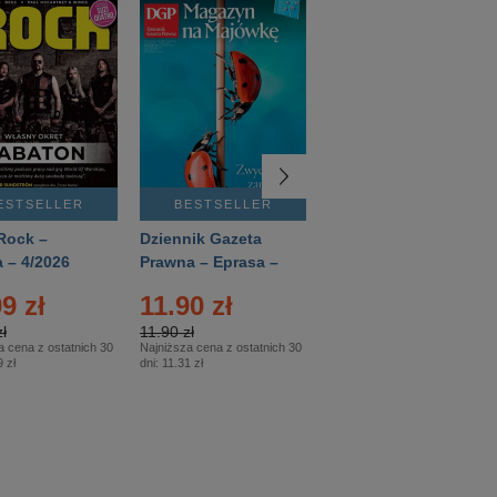
ESTSELLER
BESTSELLER
BESTSELLER
Rock –
Dziennik Gazeta
Świat Wiedzy
 – 4/2026
Prawna – Eprasa –
Historia – Eprasa –
83/2026
2/2026
9 zł
11.90 zł
13.99 zł
ł
11.90 zł
13.99 zł
a cena z ostatnich 30
Najniższa cena z ostatnich 30
Najniższa cena z ostatnich 30
 zł
dni:
11.31 zł
dni:
13.99 zł