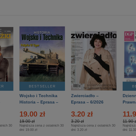
ER
BESTSELLER
B
Wojsko i Technika
Zwierciadło –
Dzienn
6
Historia – Eprasa –
Eprasa – 6/2026
Prawn
2/2026
74/20
19.00 zł
3.20 zł
11.9
19.00 zł
3.20 zł
11.90 z
tnich 30
Najniższa cena z ostatnich 30
Najniższa cena z ostatnich 30
Najniższ
dni:
19.00 zł
dni:
3.20 zł
dni:
11.31