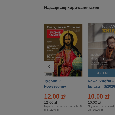
Najczęściej kupowane razem
BESTSELLER
BESTSELL
Technika
Tygodnik
Nowe Książki –
Wojskowa Historia
Powszechny –
Eprasa – 3/202
- Numer specjalny
Eprasa – 14/2026
12.00 zł
10.00 zł
– Eprasa – 2/2026
12.00 zł
10.00 zł
Najniższa cena z ostatnich 30
Najniższa cena z osta
dni:
11.40 zł
dni:
10.00 zł