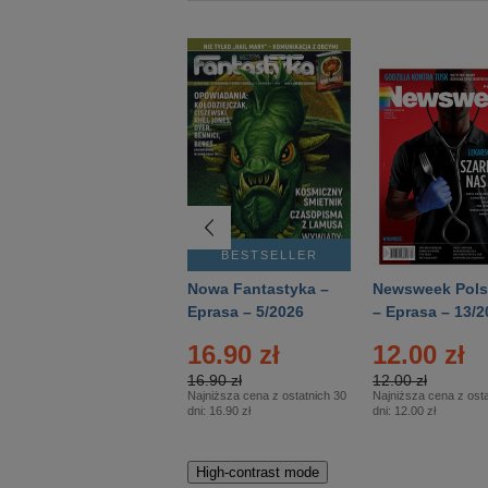
BESTSELLER
BESTSELLER
Deutsch Aktuell –
Nowa Fantastyka –
Newsweek Pols
Eprasa – 2/2026
Eprasa – 5/2026
– Eprasa – 13/2
16.90 zł
12.00 zł
16.90 zł
12.00 zł
Najniższa cena z ostatnich 30
Najniższa cena z osta
dni:
16.90 zł
dni:
12.00 zł
High-contrast mode