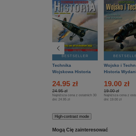
BESTSELLER
BESTSELLER
BESTSELL
Gość Niedzielny -
Technika
Wojsko i Techn
Warszawski –
Wojskowa Historia
Historia Wydan
Eprasa – 14/2026
– Eprasa – 2/2026
Specjalne – Ep
24.95 zł
19.00 zł
– 2/2026
24.95 zł
19.00 zł
Najniższa cena z ostatnich 30
Najniższa cena z osta
dni:
24.95 zł
dni:
19.00 zł
High-contrast mode
Mogą Cię zainteresować