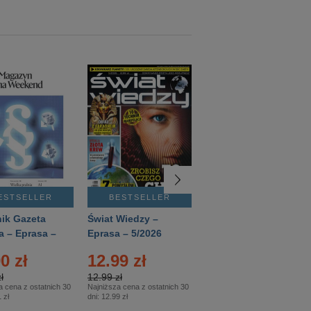
ESTSELLER
BESTSELLER
BESTSELLER
ik Gazeta
Świat Wiedzy –
T3 – Eprasa –
a – Eprasa –
Eprasa – 5/2026
4/2026
26
0 zł
12.99 zł
9.50 zł
ł
12.99 zł
9.50 zł
a cena z ostatnich 30
Najniższa cena z ostatnich 30
Najniższa cena z ostatnich 30
 zł
dni:
12.99 zł
dni:
11.90 zł