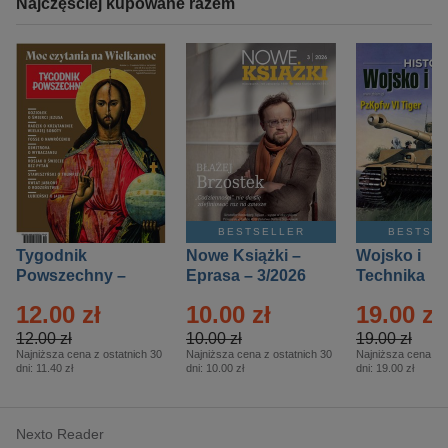
Najczęściej kupowane razem
BESTSELLER
BESTSE
Tygodnik
Nowe Książki –
Wojsko i
Powszechny –
Eprasa – 3/2026
Technika
Eprasa – 14/2026
Historia – E
12.00 zł
10.00 zł
19.00 zł
– 2/2026
12.00 zł
10.00 zł
19.00 zł
Najniższa cena z ostatnich 30
Najniższa cena z ostatnich 30
Najniższa cena z o
dni:
11.40 zł
dni:
10.00 zł
dni:
19.00 zł
Nexto Reader