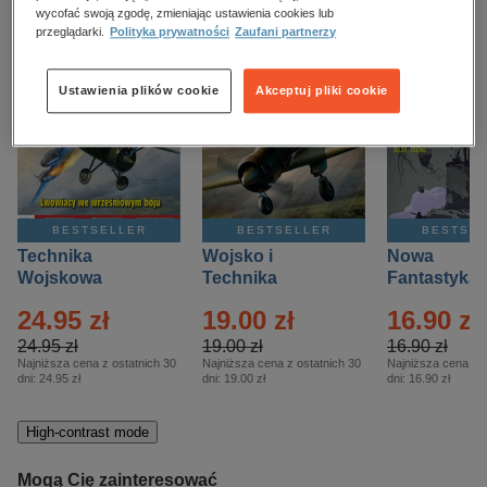
kobiece, lifestyle, kultura
wycofać swoją zgodę, zmieniając ustawienia cookies lub
przeglądarki.
Polityka prywatności
Zaufani partnerzy
polityka, społeczno-informacyjne
psychologiczne
Ustawienia plików cookie
Akceptuj pliki cookie
inne
popularno-naukowe
historia
zdrowie
BESTSELLER
BESTSELLER
BESTSE
religie
Technika
Wojsko i
Nowa
Wojskowa
Technika
Fantastyka 
Historia – Eprasa
Historia Wydanie
Eprasa – 4/
24.95 zł
19.00 zł
16.90 zł
– 2/2026
Specjalne –
Eprasa – 2/2026
24.95 zł
19.00 zł
16.90 zł
Najniższa cena z ostatnich 30
Najniższa cena z ostatnich 30
Najniższa cena z o
dni:
24.95 zł
dni:
19.00 zł
dni:
16.90 zł
High-contrast mode
Mogą Cię zainteresować