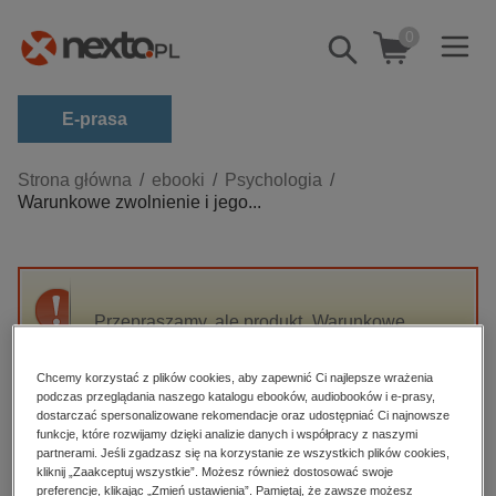
0
Pokaż/schowaj
wyszukiwarkę
E-prasa
Kategorie
Strona główna
ebooki
Psychologia
Warunkowe zwolnienie i jego...
Zobacz wszystkie E-prasa
budownictwo, aranżacja wnętrz
biznesowe, branżowe, gospodarka
Przepraszamy, ale produkt „Warunkowe
darmowe wydania
zwolnienie i jego korelaty socjopedagogiczne”
dzienniki
nie jest dostępny.
Chcemy korzystać z plików cookies, aby zapewnić Ci najlepsze wrażenia
edukacja
podczas przeglądania naszego katalogu ebooków, audiobooków i e-prasy,
dostarczać spersonalizowane rekomendacje oraz udostępniać Ci najnowsze
High-contrast mode
hobby, sport, rozrywka
funkcje, które rozwijamy dzięki analizie danych i współpracy z naszymi
partnerami. Jeśli zgadzasz się na korzystanie ze wszystkich plików cookies,
komputery, internet, technologie, informatyka
kliknij „Zaakceptuj wszystkie”. Możesz również dostosować swoje
Polecane
preferencje, klikając „Zmień ustawienia”. Pamiętaj, że zawsze możesz