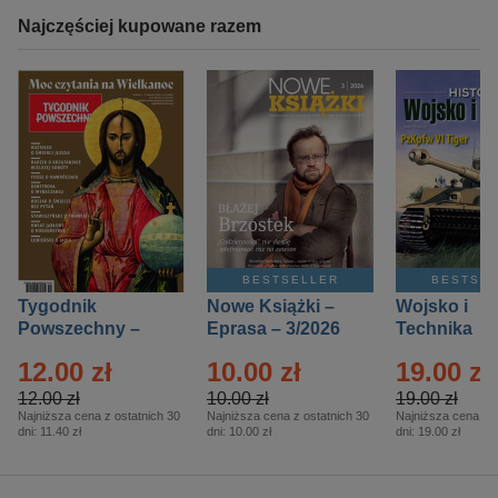
Najczęściej kupowane razem
BESTSELLER
BESTSE
Tygodnik
Nowe Książki –
Wojsko i
Powszechny –
Eprasa – 3/2026
Technika
Eprasa – 14/2026
Historia – E
12.00 zł
10.00 zł
19.00 zł
– 2/2026
12.00 zł
10.00 zł
19.00 zł
Najniższa cena z ostatnich 30
Najniższa cena z ostatnich 30
Najniższa cena z o
dni:
11.40 zł
dni:
10.00 zł
dni:
19.00 zł