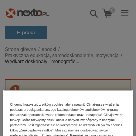
0
Pokaż/schowaj
wyszukiwarkę
E-prasa
Kategorie
Strona główna
ebooki
Praktyczna edukacja, samodoskonalenie, motywacja
Zobacz wszystkie E-prasa
Wędkarz doskonały - monografie....
budownictwo, aranżacja wnętrz
biznesowe, branżowe, gospodarka
darmowe wydania
Przepraszamy, ale produkt „Wędkarz
dzienniki
doskonały - monografie. Boleń” nie jest
Chcemy korzystać z plików cookies, aby zapewnić Ci najlepsze wrażenia
dostępny.
edukacja
podczas przeglądania naszego katalogu ebooków, audiobooków i e-prasy,
dostarczać spersonalizowane rekomendacje oraz udostępniać Ci najnowsze
hobby, sport, rozrywka
funkcje, które rozwijamy dzięki analizie danych i współpracy z naszymi
High-contrast mode
partnerami. Jeśli zgadzasz się na korzystanie ze wszystkich plików cookies,
komputery, internet, technologie, informatyka
kliknij „Zaakceptuj wszystkie”. Możesz również dostosować swoje
preferencje, klikając „Zmień ustawienia”. Pamiętaj, że zawsze możesz