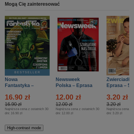
Mogą Cię zainteresować
BESTSELLER
Nowa
Newsweek
Zwierciadło
Fantastyka –
Polska – Eprasa
Eprasa – 5/
Eprasa – 5/2026
– 13/2026
16.90 zł
12.00 zł
3.20 zł
16.90 zł
12.00 zł
3.20 zł
Najniższa cena z ostatnich 30
Najniższa cena z ostatnich 30
Najniższa cena z o
dni:
16.90 zł
dni:
12.00 zł
dni:
3.20 zł
High-contrast mode