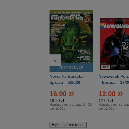
BESTSELLER
BESTSELLER
Deutsch Aktuell –
Nowa Fantastyka –
Newsweek Pols
Eprasa – 2/2026
Eprasa – 5/2026
– Eprasa – 13/2
16.90 zł
12.00 zł
16.90 zł
12.00 zł
Najniższa cena z ostatnich 30
Najniższa cena z osta
dni:
16.90 zł
dni:
12.00 zł
High-contrast mode