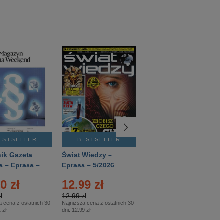
ESTSELLER
BESTSELLER
BESTSELLER
ik Gazeta
Świat Wiedzy –
T3 – Eprasa –
a – Eprasa –
Eprasa – 5/2026
4/2026
26
0 zł
12.99 zł
9.50 zł
ł
12.99 zł
9.50 zł
a cena z ostatnich 30
Najniższa cena z ostatnich 30
Najniższa cena z ostatnich 30
 zł
dni:
12.99 zł
dni:
11.90 zł