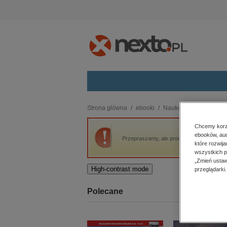
Kategorie
Strona główna
ebooki
Naukowe i akademicki
budownictwo, aranżacja wnętrz
Chcemy korzy
ebooków, aud
biznesowe, branżowe, gospodarka
Przepraszamy, ale produkt „Wiek teorii: St
które rozwij
darmowe wydania
wszystkich p
dzienniki
„Zmień ustaw
High-contrast mode
przeglądarki.
edukacja
hobby, sport, rozrywka
Polecane
komputery, internet, technologie,
informatyka
kobiece, lifestyle, kultura