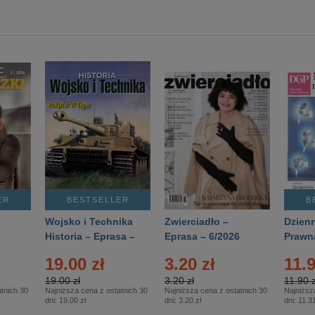
ER
BESTSELLER
B
Wojsko i Technika
Zwierciadło –
Dzienn
6
Historia – Eprasa –
Eprasa – 6/2026
Prawn
2/2026
74/20
19.00 zł
3.20 zł
11.9
19.00 zł
3.20 zł
11.90 z
tnich 30
Najniższa cena z ostatnich 30
Najniższa cena z ostatnich 30
Najniższ
dni:
19.00 zł
dni:
3.20 zł
dni:
11.31