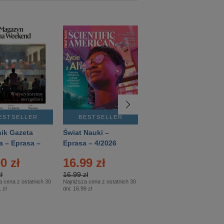
ESTSELLER
BESTSELLER
BESTSELLER
ik Gazeta
Świat Nauki –
Mówią Wieki –
a – Eprasa –
Eprasa – 4/2026
Eprasa – 3/2026
26
0 zł
16.99 zł
12.50 zł
ł
16.99 zł
12.50 zł
a cena z ostatnich 30
Najniższa cena z ostatnich 30
Najniższa cena z ostatnich 30
 zł
dni:
16.99 zł
dni:
12.50 zł