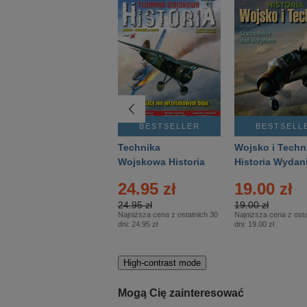
BESTSELLER
BESTSELLER
BESTSELL
Gość Niedzielny -
Technika
Wojsko i Techn
Warszawski –
Wojskowa Historia
Historia Wydan
Eprasa – 14/2026
– Eprasa – 2/2026
Specjalne – Ep
24.95 zł
19.00 zł
– 2/2026
24.95 zł
19.00 zł
Najniższa cena z ostatnich 30
Najniższa cena z osta
dni:
24.95 zł
dni:
19.00 zł
High-contrast mode
Mogą Cię zainteresować