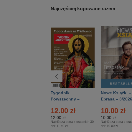
Najczęściej kupowane razem
BESTSELLER
BESTSELL
Technika
Tygodnik
Nowe Książki –
Wojskowa Historia
Powszechny –
Eprasa – 3/202
- Numer specjalny
Eprasa – 14/2026
12.00 zł
10.00 zł
– Eprasa – 2/2026
12.00 zł
10.00 zł
Najniższa cena z ostatnich 30
Najniższa cena z osta
dni:
11.40 zł
dni:
10.00 zł