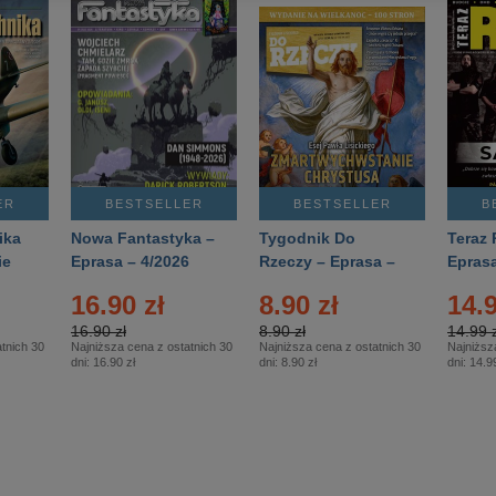
ER
BESTSELLER
BESTSELLER
B
ika
Nowa Fantastyka –
Tygodnik Do
Teraz 
ie
Eprasa – 4/2026
Rzeczy – Eprasa –
Eprasa
rasa
14/2026
16.90 zł
8.90 zł
14.9
16.90 zł
8.90 zł
14.99 z
tnich 30
Najniższa cena z ostatnich 30
Najniższa cena z ostatnich 30
Najniższ
dni:
16.90 zł
dni:
8.90 zł
dni:
14.99