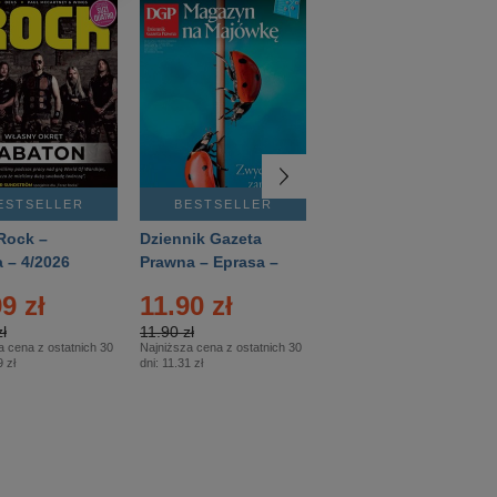
ESTSELLER
BESTSELLER
BESTSELLER
Rock –
Dziennik Gazeta
Świat Wiedzy
 – 4/2026
Prawna – Eprasa –
Historia – Eprasa –
83/2026
2/2026
9 zł
11.90 zł
13.99 zł
ł
11.90 zł
13.99 zł
a cena z ostatnich 30
Najniższa cena z ostatnich 30
Najniższa cena z ostatnich 30
 zł
dni:
11.31 zł
dni:
13.99 zł