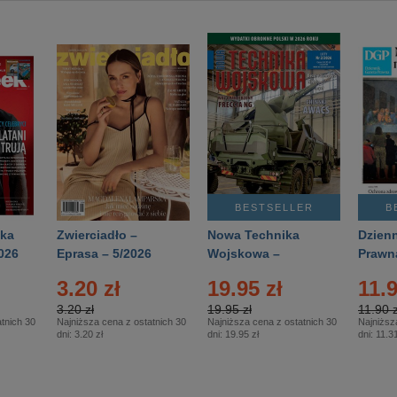
BESTSELLER
B
ka
Zwierciadło –
Nowa Technika
Dzienn
026
Eprasa – 5/2026
Wojskowa –
Prawn
Eprasa – 2/2026
65/20
3.20 zł
19.95 zł
11.9
3.20 zł
19.95 zł
11.90 z
tnich 30
Najniższa cena z ostatnich 30
Najniższa cena z ostatnich 30
Najniższ
dni:
3.20 zł
dni:
19.95 zł
dni:
11.31