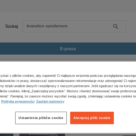
Szukaj
Szukaj
E-prasa
e
Literaturoznawstwo, językoznawstwo
Wiek teorii: Sto lat nowoczesnego...
Zobacz wszystkie E-prasa
polityka, społeczno-informacyjne
stać z plików cookies, aby zapewnić Ci najlepsze wrażenia podczas przeglądania naszego
iobooków i e-prasy, dostarczać spersonalizowane rekomendacje oraz udostępniać Ci najno
psychologiczne
o lat nowoczesnego literaturoznawstwa polskiego” nie jest dostępny.
amy dzięki analizie danych i współpracy z naszymi partnerami. Jeśli zgadzasz się na korzyst
inne
lików cookies, kliknij „Zaakceptuj wszystkie”. Możesz również dostosować swoje preferencje
popularno-naukowe
ienia”. Pamiętaj, że zawsze możesz wycofać swoją zgodę, zmieniając ustawienia cookies lu
Polityka prywatności
Zaufani partnerzy
historia
zdrowie
religie
Ustawienia plików cookie
Akceptuj pliki cookie