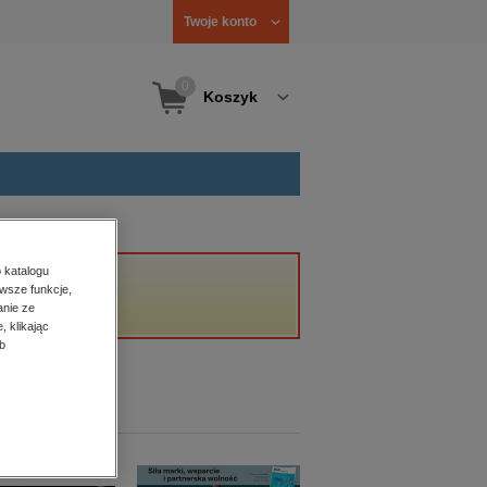
Twoje konto
0
Koszyk
 katalogu
wsze funkcje,
anie ze
, klikając
b