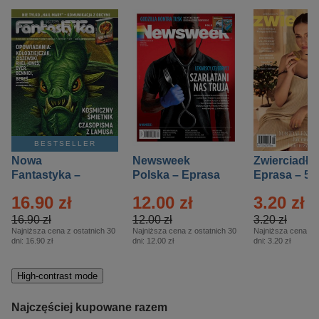
BESTSELLER
Nowa
Newsweek
Zwierciadło
Fantastyka –
Polska – Eprasa
Eprasa – 5/
Eprasa – 5/2026
– 13/2026
16.90 zł
12.00 zł
3.20 zł
16.90 zł
12.00 zł
3.20 zł
Najniższa cena z ostatnich 30
Najniższa cena z ostatnich 30
Najniższa cena z o
dni:
16.90 zł
dni:
12.00 zł
dni:
3.20 zł
High-contrast mode
Najczęściej kupowane razem