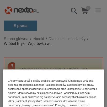
0
Pokaż/schowaj
wyszukiwarkę
E-prasa
Kategorie
Strona główna
ebooki
Dla dzieci i młodzieży
Wróbel Eryk - Wędrówka w ...
Zobacz wszystkie E-prasa
budownictwo, aranżacja wnętrz
biznesowe, branżowe, gospodarka
Przepraszamy, ale produkt „Wróbel Eryk -
darmowe wydania
Wędrówka w chmurach” nie jest dostępny.
dzienniki
Chcemy korzystać z plików cookies, aby zapewnić Ci najlepsze wrażenia
podczas przeglądania naszego katalogu ebooków, audiobooków i e-prasy,
edukacja
High-contrast mode
dostarczać spersonalizowane rekomendacje oraz udostępniać Ci najnowsze
hobby, sport, rozrywka
funkcje, które rozwijamy dzięki analizie danych i współpracy z naszymi
partnerami. Jeśli zgadzasz się na korzystanie ze wszystkich plików cookies,
Polecane
komputery, internet, technologie, informatyka
kliknij „Zaakceptuj wszystkie”. Możesz również dostosować swoje
preferencje, klikając „Zmień ustawienia”. Pamiętaj, że zawsze możesz