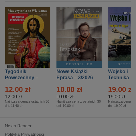
BESTSELLER
BESTSE
Tygodnik
Nowe Książki –
Wojsko i
Powszechny –
Eprasa – 3/2026
Technika
Eprasa – 14/2026
Historia – E
12.00 zł
10.00 zł
19.00 zł
– 2/2026
12.00 zł
10.00 zł
19.00 zł
Najniższa cena z ostatnich 30
Najniższa cena z ostatnich 30
Najniższa cena z o
dni:
11.40 zł
dni:
10.00 zł
dni:
19.00 zł
Nexto Reader
Polityka Prywatności