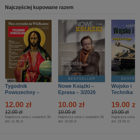
Najczęściej kupowane razem
BESTSELLER
BESTSE
Tygodnik
Nowe Książki –
Wojsko i
Powszechny –
Eprasa – 3/2026
Technika
Eprasa – 14/2026
Historia – E
12.00 zł
10.00 zł
19.00 zł
– 2/2026
12.00 zł
10.00 zł
19.00 zł
Najniższa cena z ostatnich 30
Najniższa cena z ostatnich 30
Najniższa cena z o
dni:
11.40 zł
dni:
10.00 zł
dni:
19.00 zł