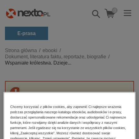
0
Pokaż/schowaj
wyszukiwarkę
E-prasa
Kategorie
Strona główna
ebooki
Dokument, literatura faktu, reportaże, biografie
Zobacz wszystkie E-prasa
Wspaniałe królestwa. Dzieje...
budownictwo, aranżacja wnętrz
biznesowe, branżowe, gospodarka
darmowe wydania
Przepraszamy, ale produkt „Wspaniałe
dzienniki
królestwa. Dzieje Europy Środkowej” nie jest
Chcemy korzystać z plików cookies, aby zapewnić Ci najlepsze wrażenia
dostępny.
edukacja
podczas przeglądania naszego katalogu ebooków, audiobooków i e-prasy,
dostarczać spersonalizowane rekomendacje oraz udostępniać Ci najnowsze
hobby, sport, rozrywka
funkcje, które rozwijamy dzięki analizie danych i współpracy z naszymi
High-contrast mode
partnerami. Jeśli zgadzasz się na korzystanie ze wszystkich plików cookies,
komputery, internet, technologie, informatyka
kliknij „Zaakceptuj wszystkie”. Możesz również dostosować swoje
preferencje, klikając „Zmień ustawienia”. Pamiętaj, że zawsze możesz