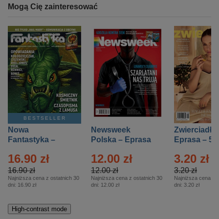
Mogą Cię zainteresować
BESTSELLER
Nowa
Newsweek
Zwierciadło
Fantastyka –
Polska – Eprasa
Eprasa – 5/
Eprasa – 5/2026
– 13/2026
16.90 zł
12.00 zł
3.20 zł
16.90 zł
12.00 zł
3.20 zł
Najniższa cena z ostatnich 30
Najniższa cena z ostatnich 30
Najniższa cena z o
dni:
16.90 zł
dni:
12.00 zł
dni:
3.20 zł
High-contrast mode