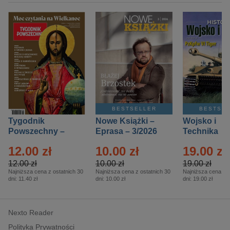
BESTSELLER
BESTSE
Tygodnik
Nowe Książki –
Wojsko i
Powszechny –
Eprasa – 3/2026
Technika
Eprasa – 14/2026
Historia – E
12.00 zł
10.00 zł
19.00 zł
– 2/2026
12.00 zł
10.00 zł
19.00 zł
Najniższa cena z ostatnich 30
Najniższa cena z ostatnich 30
Najniższa cena z o
dni:
11.40 zł
dni:
10.00 zł
dni:
19.00 zł
Nexto Reader
Polityka Prywatności