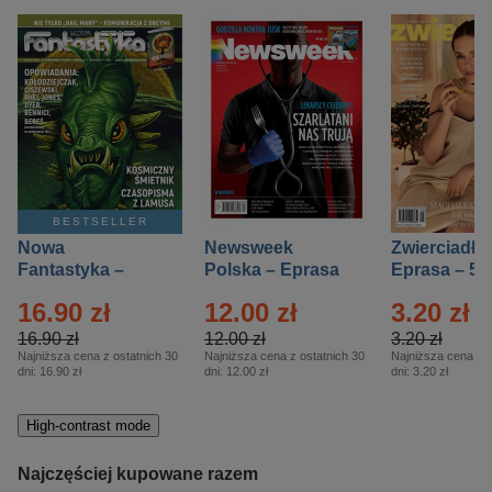
BESTSELLER
Nowa
Newsweek
Zwierciadło
Fantastyka –
Polska – Eprasa
Eprasa – 5/
Eprasa – 5/2026
– 13/2026
16.90 zł
12.00 zł
3.20 zł
16.90 zł
12.00 zł
3.20 zł
Najniższa cena z ostatnich 30
Najniższa cena z ostatnich 30
Najniższa cena z o
dni:
16.90 zł
dni:
12.00 zł
dni:
3.20 zł
High-contrast mode
Najczęściej kupowane razem