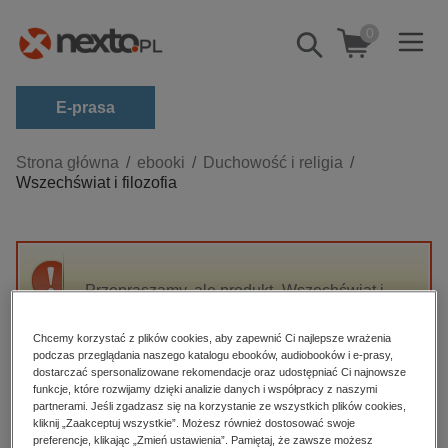
0
Pokaż/schowaj
wyszukiwarkę
E-prasa
Kategorie
Strona główna
ebooki
Duchowość i religia
Wszechświat i filozofia
Zobacz wszystkie E-prasa
budownictwo, aranżacja wnętrz
biznesowe, branżowe, gospodarka
Przepraszamy, ale produkt „Wszechświat i
darmowe wydania
filozofia” nie jest dostępny.
dzienniki
Chcemy korzystać z plików cookies, aby zapewnić Ci najlepsze wrażenia
podczas przeglądania naszego katalogu ebooków, audiobooków i e-prasy,
edukacja
High-contrast mode
dostarczać spersonalizowane rekomendacje oraz udostępniać Ci najnowsze
hobby, sport, rozrywka
funkcje, które rozwijamy dzięki analizie danych i współpracy z naszymi
partnerami. Jeśli zgadzasz się na korzystanie ze wszystkich plików cookies,
Polecane
komputery, internet, technologie, informatyka
kliknij „Zaakceptuj wszystkie”. Możesz również dostosować swoje
preferencje, klikając „Zmień ustawienia”. Pamiętaj, że zawsze możesz