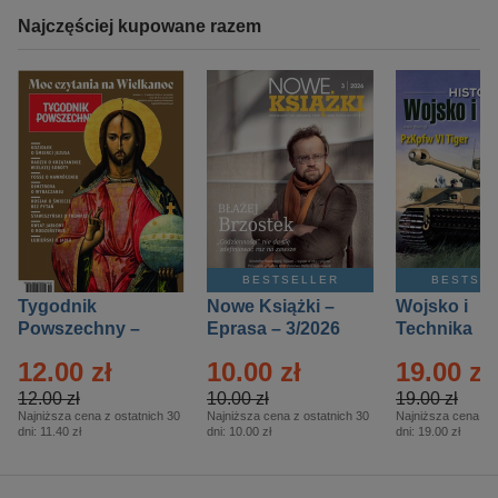
Najczęściej kupowane razem
BESTSELLER
BESTSE
Tygodnik
Nowe Książki –
Wojsko i
Powszechny –
Eprasa – 3/2026
Technika
Eprasa – 14/2026
Historia – E
12.00 zł
10.00 zł
19.00 zł
– 2/2026
12.00 zł
10.00 zł
19.00 zł
Najniższa cena z ostatnich 30
Najniższa cena z ostatnich 30
Najniższa cena z o
dni:
11.40 zł
dni:
10.00 zł
dni:
19.00 zł