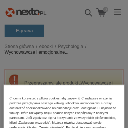
0
Pokaż/schowaj
wyszukiwarkę
E-prasa
Kategorie
Strona główna
ebooki
Psychologia
Wychowawcze i emocjonalne...
Zobacz wszystkie E-prasa
budownictwo, aranżacja wnętrz
biznesowe, branżowe, gospodarka
Przepraszamy, ale produkt „Wychowawcze i
darmowe wydania
emocjonalne funkcjonowanie rodziny z
dzienniki
dzieckiem niepełnosprawnym” nie jest
Chcemy korzystać z plików cookies, aby zapewnić Ci najlepsze wrażenia
dostępny.
edukacja
podczas przeglądania naszego katalogu ebooków, audiobooków i e-prasy,
dostarczać spersonalizowane rekomendacje oraz udostępniać Ci najnowsze
hobby, sport, rozrywka
funkcje, które rozwijamy dzięki analizie danych i współpracy z naszymi
High-contrast mode
partnerami. Jeśli zgadzasz się na korzystanie ze wszystkich plików cookies,
komputery, internet, technologie, informatyka
kliknij „Zaakceptuj wszystkie”. Możesz również dostosować swoje
preferencje, klikając „Zmień ustawienia”. Pamiętaj, że zawsze możesz