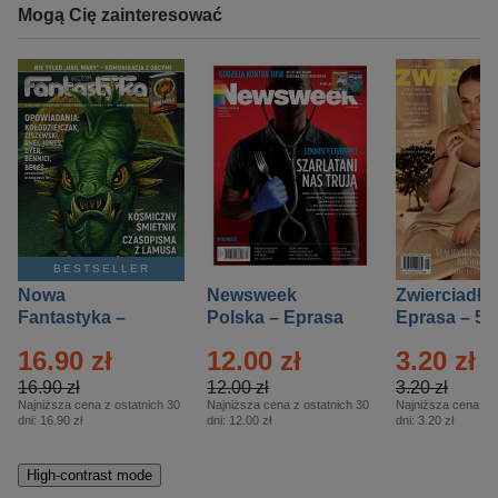
Mogą Cię zainteresować
BESTSELLER
Nowa
Newsweek
Zwierciadło
Fantastyka –
Polska – Eprasa
Eprasa – 5/
Eprasa – 5/2026
– 13/2026
16.90 zł
12.00 zł
3.20 zł
16.90 zł
12.00 zł
3.20 zł
Najniższa cena z ostatnich 30
Najniższa cena z ostatnich 30
Najniższa cena z o
dni:
16.90 zł
dni:
12.00 zł
dni:
3.20 zł
High-contrast mode