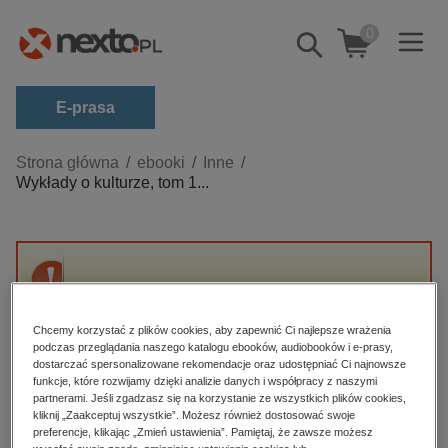
0
Pokaż/schowaj
wyszukiwarkę
E-prasa
Kategorie
Strona główna
ebooki
Inne
Wykłady o kulturze, tom 1...
Zobacz wszystkie E-prasa
budownictwo, aranżacja wnętrz
biznesowe, branżowe, gospodarka
Przepraszamy, ale produkt „Wykłady o
darmowe wydania
kulturze, tom 1-2” nie jest dostępny.
dzienniki
Chcemy korzystać z plików cookies, aby zapewnić Ci najlepsze wrażenia
podczas przeglądania naszego katalogu ebooków, audiobooków i e-prasy,
edukacja
dostarczać spersonalizowane rekomendacje oraz udostępniać Ci najnowsze
High-contrast mode
funkcje, które rozwijamy dzięki analizie danych i współpracy z naszymi
hobby, sport, rozrywka
partnerami. Jeśli zgadzasz się na korzystanie ze wszystkich plików cookies,
Polecane
kliknij „Zaakceptuj wszystkie”. Możesz również dostosować swoje
komputery, internet, technologie, informatyka
preferencje, klikając „Zmień ustawienia”. Pamiętaj, że zawsze możesz