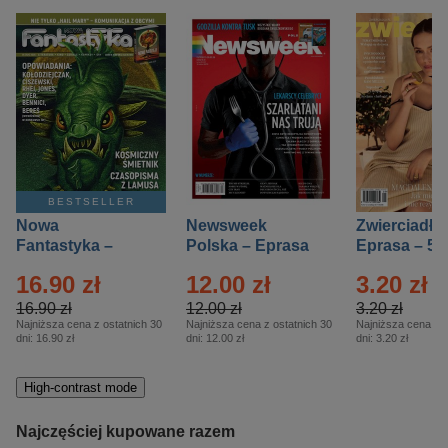
BESTSELLER
Nowa
Newsweek
Zwierciadło
Fantastyka –
Polska – Eprasa
Eprasa – 5/
Eprasa – 5/2026
– 13/2026
16.90 zł
12.00 zł
3.20 zł
16.90 zł
12.00 zł
3.20 zł
Najniższa cena z ostatnich 30
Najniższa cena z ostatnich 30
Najniższa cena z o
dni:
16.90 zł
dni:
12.00 zł
dni:
3.20 zł
High-contrast mode
Najczęściej kupowane razem