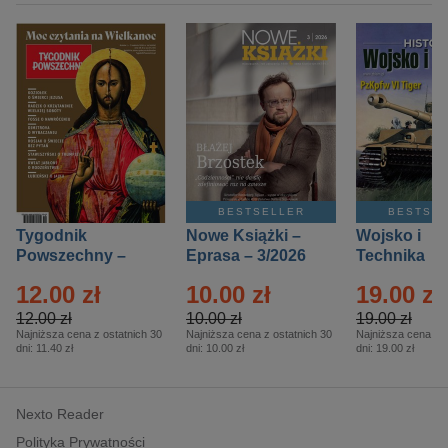
BESTSELLER
BESTSE
Tygodnik
Nowe Książki –
Wojsko i
Powszechny –
Eprasa – 3/2026
Technika
Eprasa – 14/2026
Historia – E
12.00 zł
10.00 zł
19.00 zł
– 2/2026
12.00 zł
10.00 zł
19.00 zł
Najniższa cena z ostatnich 30
Najniższa cena z ostatnich 30
Najniższa cena z o
dni:
11.40 zł
dni:
10.00 zł
dni:
19.00 zł
Nexto Reader
Polityka Prywatności